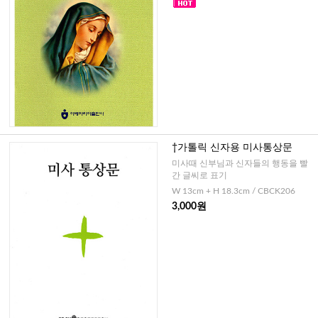
†가톨릭 신자용 미사통상문
미사때 신부님과 신자들의 행동을 빨
간 글씨로 표기
W 13cm + H 18.3cm / CBCK206
3,000원