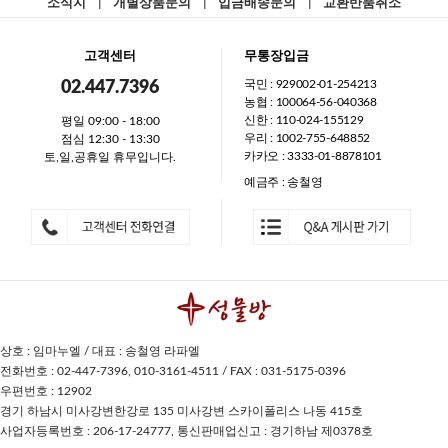
소식지
|
개별상품문의
|
입금배송문의
|
교환반품취소
고객센터
무통장입금
국민 : 929002-01-254213
02.447.7396
농협 : 100064-56-040368
신한 : 110-024-155129
평일 09:00 - 18:00
우리 : 1002-755-648852
점심 12:30 - 13:30
카카오 : 3333-01-8878101
토,일,공휴일 휴무입니다.
예금주 : 송철영
상호 : 임마누엘 / 대표 : 송철영 라파엘
전화번호 : 02-447-7396, 010-3161-4511 / FAX : 031-5175-0396
우편번호 : 12902
경기 하남시 미사강변한강로 135 미사강변 스카이폴리스 나동 415호
사업자등록번호 : 206-17-24777, 통신판매업신고 : 경기하남 제0378호