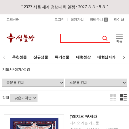
“ 2027 서울 세계 청년대회 일정 : 2027. 8. 3 ~ 8. 8. "
고객센터
로그인
회원가입
장바구니
마이샵
|
|
0
|
추천성물
신규성물
특가성물
대형성상
대형십자가
레
기도서/성가/성경
정렬
†레지오 뗏세라
레지오 기본 기도문