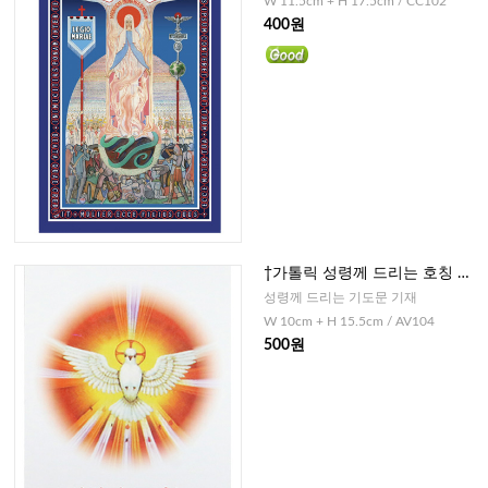
W 11.5cm + H 17.5cm / CC102
400원
†가톨릭 성령께 드리는 호칭 기
도(3단접지)
성령께 드리는 기도문 기재
W 10cm + H 15.5cm / AV104
500원