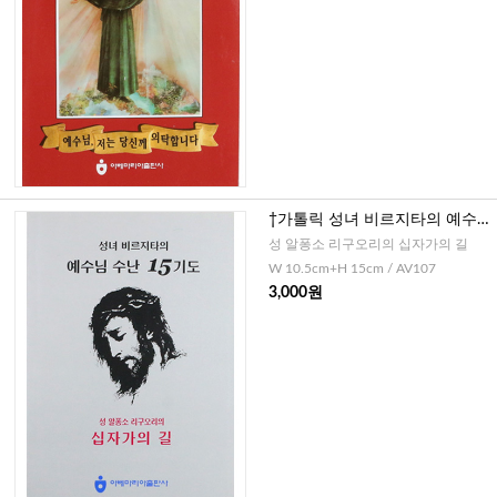
†가톨릭 성녀 비르지타의 예수님
수난 15기도(소)
성 알퐁소 리구오리의 십자가의 길
W 10.5cm+H 15cm / AV107
3,000원