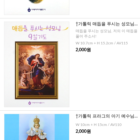
†가톨릭 매듭을 푸시는 성모님 9
일기도
매듭을 푸시는 성모님, 저의 이 매듭을
풀어 주소서!
W 10.7cm + H 15.2cm / AV115
2,000원
†가톨릭 프라그의 아기 예수님께
드리는 기도
W 10cm + H 15cm / AV110
2,000원