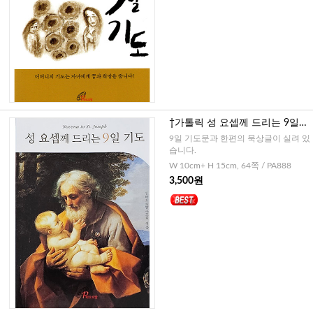
†가톨릭 성 요셉께 드리는 9일기
도
9일 기도문과 한편의 묵상글이 실려 있
습니다.
W 10cm+ H 15cm, 64쪽 / PA888
3,500원