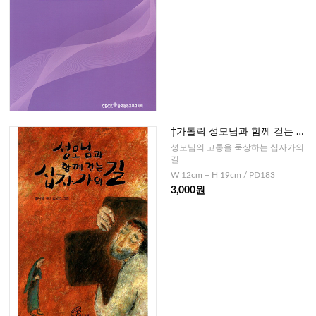
†가톨릭 성모님과 함께 걷는 십
자가의 길
성모님의 고통을 묵상하는 십자가의
길
W 12cm + H 19cm / PD183
3,000원