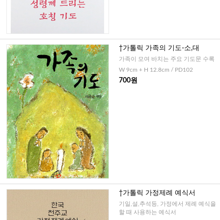
†가톨릭 가족의 기도-소,대
가족이 모여 바치는 주요 기도문 수록
W 9cm + H 12.8cm / PD102
700원
†가톨릭 가정제례 예식서
기일,설,추석등, 가정에서 제례 예식을
할 때 사용하는 예식서