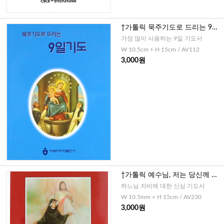
†가톨릭 묵주기도로 드리는 9일
기도(소)
가장 많이 사용하는 9일 기도서
W 10.5cm + H 15cm / AV112
3,000원
†가톨릭 예수님, 저는 당신께 의
탁합니다.(자비심 기도서)
하느님 자비에 대한 신심 기도서
W 10.5mm + H 15cm / AV230
3,000원