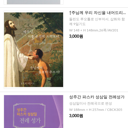
†주님께 우리 자신을 내어드리는
9일기도
돌린도 루오톨로 신부저서, 삽화와 함
께 9일기도
W 148 + H 148mm,26쪽/AV201
3,000원
성주간 파스카 성삼일 전례성가
성삼일미사 전례곡으로 편성
W 188mm + H 257mm / CBCK305
3,000원