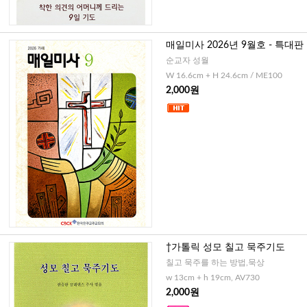
매일미사 2026년 9월호 - 특대판
순교자 성월
W 16.6cm + H 24.6cm / ME100
2,000원
†가톨릭 성모 칠고 묵주기도
칠고 묵주를 하는 방법,묵상
w 13cm + h 19cm, AV730
2,000원