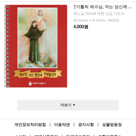
†가톨릭 예수님, 저는 당신께 의
탁합니다.(대)-스프링
하느님 자비에 대한 신심 기도서
W 13mm + H 19cm / AV232
4,000원
더보기 ▼
개인정보처리방침
|
이용약관
|
공지사항
|
성물방동정