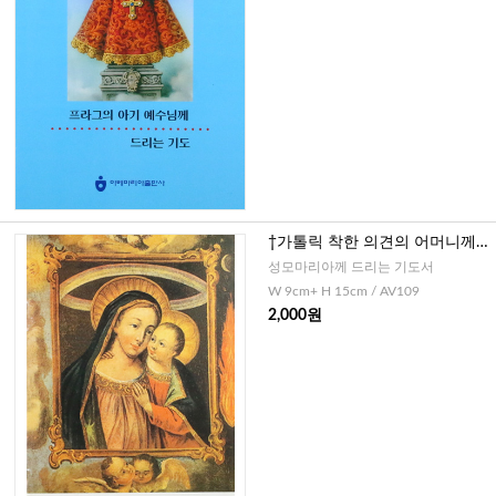
†가톨릭 착한 의견의 어머니께
드리는 9일 기도
성모마리아께 드리는 기도서
W 9cm+ H 15cm / AV109
2,000원