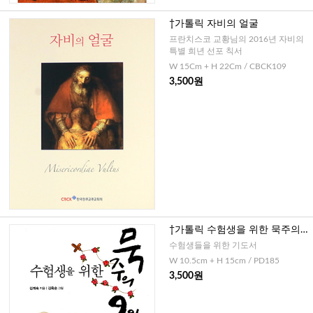
†가톨릭 자비의 얼굴
프란치스코 교황님의 2016년 자비의
특별 희년 선포 칙서
W 15Cm + H 22Cm / CBCK109
3,500원
†가톨릭 수험생을 위한 묵주의 9
일기도(소, 대)-스프링
수험생들을 위한 기도서
W 10.5cm + H 15cm / PD185
3,500원