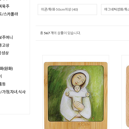
찌묵주
이콘/특대-50cm이상 (40)
마그네틱성화/특소 
트/스카폴라
총
567
개의 상품이 있습니다.
보주머니
용고상
종성상
화(원화)
이
품등
/가정,자녀,식사