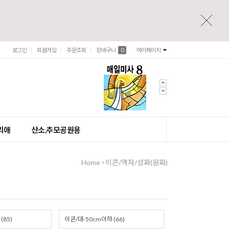
로그인
회원가입
주문조회
장바구니
0
마이페이지
리애
산소,추모공원용
Home
이콘/액자/성화(원화)
>
(85)
이콘/대-50cm이하 (66)