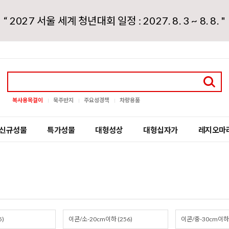
“ 2027 서울 세계 청년대회 일정 : 2027. 8. 3 ~ 8. 8. "
복사용목걸이
묵주반지
주요성경책
차량용품
신규성물
특가성물
대형성상
대형십자가
레지오마
5)
이콘/소-20cm이하 (256)
이콘/중-30cm이하 