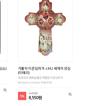
(소)
가톨릭 이콘십자가-J.M.J 세개의 성심
(이태리)
세 성심의 축복을 품은 특별한 이콘십자가
W 11cm + H 15cm / FBC978
9,000원
5%
8,550원