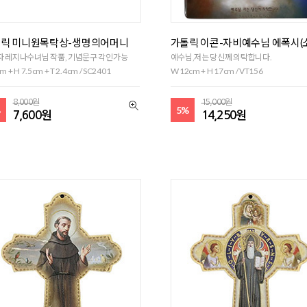
릭 미니원목탁상-생명의어머니
가톨릭 이콘-자비예수님 에폭시(
자 레지나수녀님 작품, 기념문구 각인가능
예수님,저는 당신께 의탁합니다.
m + H 7.5cm + T 2.4cm / SC2401
W 12cm + H 17cm / VT156
8,000원
15,000원
%
5%
7,600원
14,250원