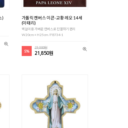
소)
가톨릭 캔버스 이콘-교황 레오 14세
(이태리)
벽걸이용 가벼운 캔버스로 진열하기 편리
W 20cm + H 25cm / FB734-1
23,000원
5%
21,850원