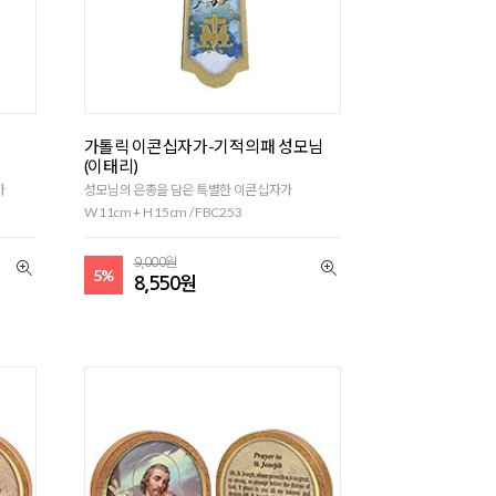
가톨릭 이콘십자가-기적의패 성모님
(이태리)
가
성모님의 은총을 담은 특별한 이콘십자가
W 11cm + H 15cm / FBC253
9,000원
5%
8,550원