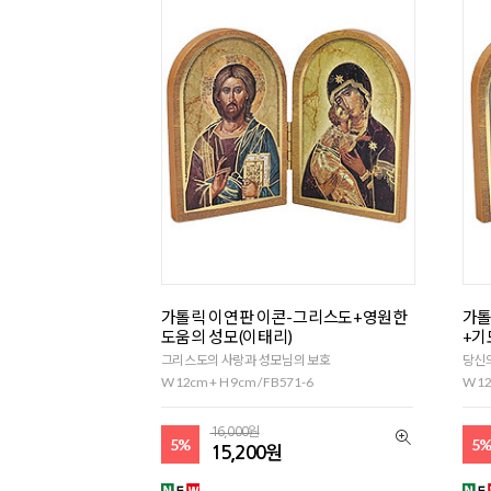
가톨릭 이연판 이콘-그리스도+영원한
가톨
도움의 성모(이태리)
+기
그리스도의 사랑과 성모님의 보호
당신
W 12cm + H 9cm / FB571-6
W 12
16,000원
5%
5
15,200원