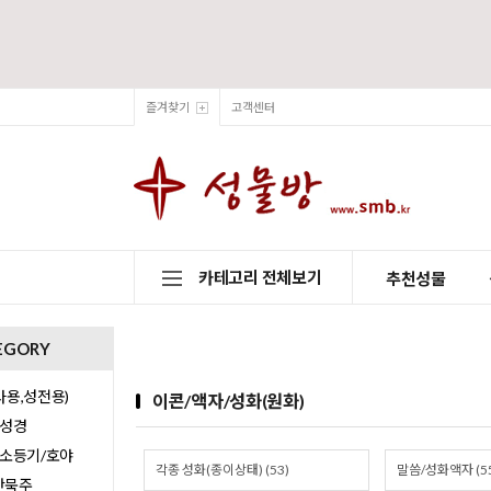
즐겨찾기
고객센터
카테고리 전체보기
추천성물
EGORY
용,성전용)
이콘/액자/성화(원화)
/성경
/소등기/호야
각종 성화(종이상태) (53)
말씀/성화액자 (5
0단묵주