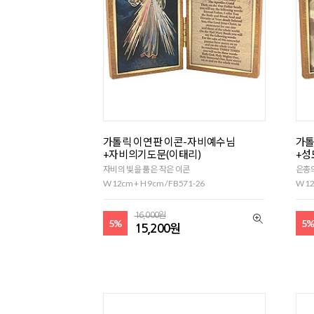
가톨릭 이연판 이콘-자비예수님
가톨
+자비의기도문(이태리)
+성
자비의 빛을 품은 작은 이콘
은총의
W 12cm + H 9cm / FB571-26
W 12
16,000원
5%
5
15,200원