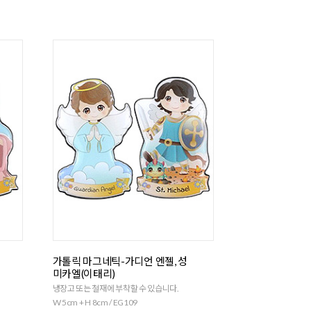
가톨릭 마그네틱-가디언 엔젤, 성
미카엘(이태리)
냉장고 또는 철재에 부착할 수 있습니다.
W 5cm + H 8cm / EG109