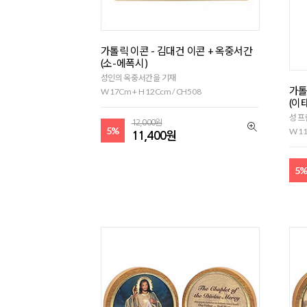
가톨릭 이콘 - 김대건 이콘 + 옥중서간
(소-에폭시)
성인의 옥중서간을 기재
가톨
W 17Cm + H 12Ccm / CH508
(이
성 
12,000원
5%
W 11
11,400원
5