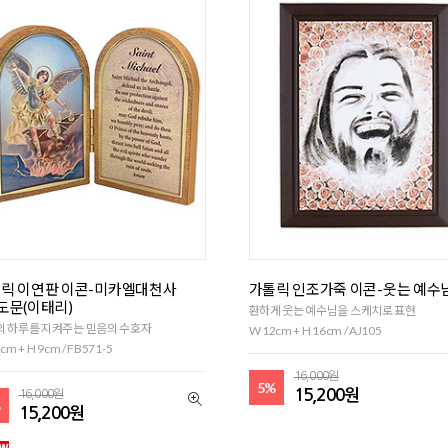
릭 이연판 이콘-미카엘대천사
가톨릭 인조가죽 이콘-웃는 예수님
도문(이태리)
환하게 웃는 예수님을 스케치로 표현
의 하루를 지켜주는 믿음의 수호자
W 12cm + H 16cm / AJ105
cm + H 9cm / FB571-5
16,000원
5%
15,200원
16,000원
%
15,200원