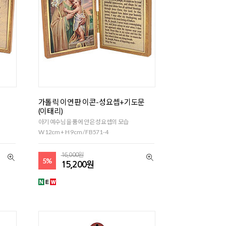
가톨릭 이연판 이콘-성요셉+기도문
(이태리)
아기 예수님을 품에 안은 성요셉의 모습
W 12cm + H 9cm / FB571-4
16,000원
5%
15,200원