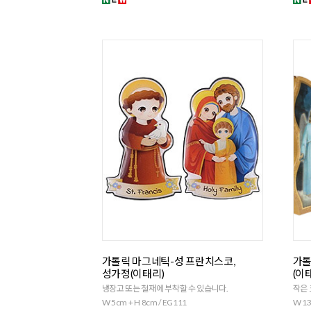
가톨릭 마그네틱-성 프란치스코,
가톨
성가정(이태리)
(이태
냉장고 또는 철재에 부착할 수 있습니다.
작은 
W 5cm + H 8cm / EG111
W 13