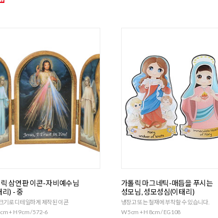
릭 삼연판 이콘-자비예수님
가톨릭 마그네틱-매듭을 푸시는
리) - 중
성모님, 성모성심(이태리)
크기로 디테일하게 제작된 이콘
냉장고 또는 철재에 부착할 수 있습니다.
cm + H 9cm / 572-6
W 5cm + H 8cm / EG108