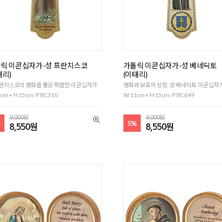
릭 이콘십자가-성 프란치스코
가톨릭 이콘십자가-성 베네딕토
태리)
(이태리)
프란치스코의 평화를 품은 특별한 이콘십자가
평화와 보호의 상징, 성 베네딕토 이콘십자
cm + H 15cm / FBC310
W 11cm + H 15cm / FBC649
9,000원
9,000원
%
5%
8,550원
8,550원