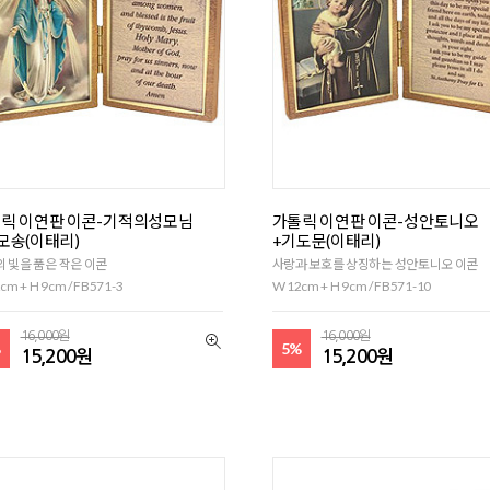
릭 이연판 이콘-기적의성모님
가톨릭 이연판 이콘-성안토니오
모송(이태리)
+기도문(이태리)
 빛을 품은 작은 이콘
사랑과 보호를 상징하는 성안토니오 이콘
cm + H 9cm / FB571-3
W 12cm + H 9cm / FB571-10
16,000원
16,000원
%
5%
15,200원
15,200원