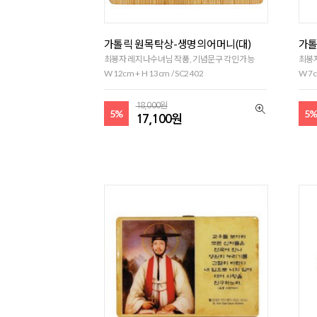
가톨릭 원목탁상-생명의어머니(대)
가톨
최봉자 레지나수녀님 작품, 기념문구 각인가능
최봉
W 12cm + H 13cm / SC2402
W 7c
18,000원
5%
5
17,100원