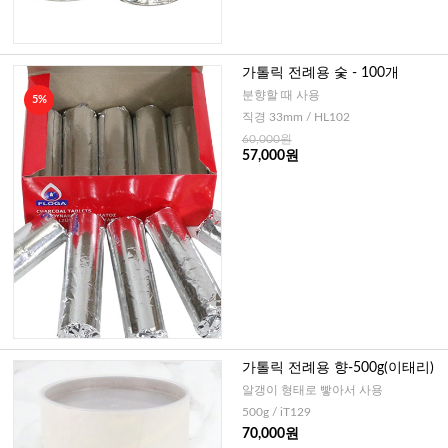
가톨릭 전례용 숯 - 100개
분향할 때 사용
5%
직경 33mm / HL102
60,000원
57,000원
가톨릭 전례용 향-500g(이태리)
알갱이 형태로 빻아서 사용
500g / iT129
70,000원