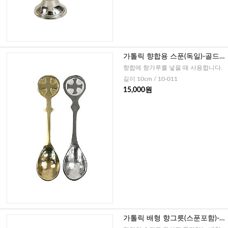
가톨릭 향합용 스푼(독일)-골드,
실버
향합에 향가루를 넣을 때 사용합니다.
길이 10cm / 10-011
15,000원
가톨릭 배형 향그릇(스푼포함)-
독일(골드,실버)