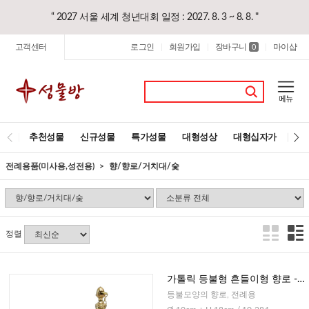
“ 2027 서울 세계 청년대회 일정 : 2027. 8. 3 ~ 8. 8. "
고객센터
로그인
회원가입
장바구니
마이샵
|
|
0
|
추천성물
신규성물
특가성물
대형성상
대형십자가
레
전례용품(미사용,성전용)
향/향로/거치대/숯
정렬
가톨릭 등불형 흔들이형 향로 -
소 (독일)
등불모양의 향로, 전례용