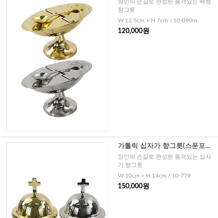
장인의 손길로 완성된 품격있는 배형
향그릇
W 12.5cm + H 7cm / 10-090m
120,000원
가톨릭 십자가 향그릇(스푼포함)
-독일(골드,실버)
장인의 손길로 완성된 품격있는 십자
가 향그릇
W 10cm + H 14cm / 10-779
150,000원