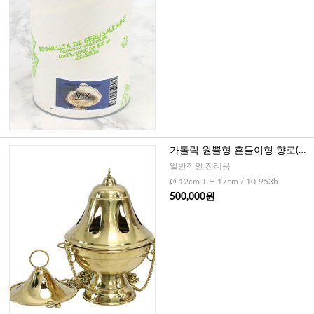
가톨릭 원뿔형 흔들이형 향로(독
일)
일반적인 전례용
Ø 12cm + H 17cm / 10-953b
500,000원