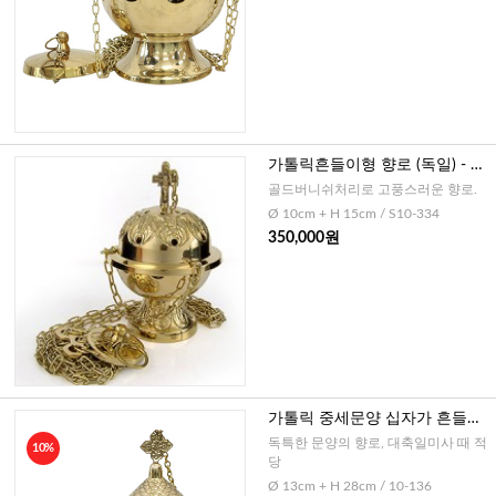
가톨릭흔들이형 향로 (독일) - 골
드십자가
골드버니쉬처리로 고풍스러운 향로.
Ø 10cm + H 15cm / S10-334
350,000원
가톨릭 중세문양 십자가 흔들이
형 향로(독일)
독특한 문양의 향로, 대축일미사 때 적
10%
당
Ø 13cm + H 28cm / 10-136