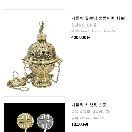
가톨릭 꽃문양 흔들이형 향로(독
일)
일반적인 전례용
Ø 10cm + H 18cm / 10-025
400,000원
가톨릭 향합용 스푼
향을 넣을 때 사용합니다.
길이 9.3cm / DA001
10,000원