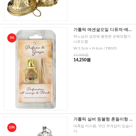
가톨릭 에센셜오일 디퓨져-예수
성심(이태리)
하느님의 성전에 봉헌된 은혜의향기
5%
나르드향
W 3.5cm + H 6cm / FB035
15,000원
14,250원
가톨릭 실버 등불형 흔들이형 향
로--大미사용(독일)
대축일 미사용, 약간 무게감이 있습니
10%
다.