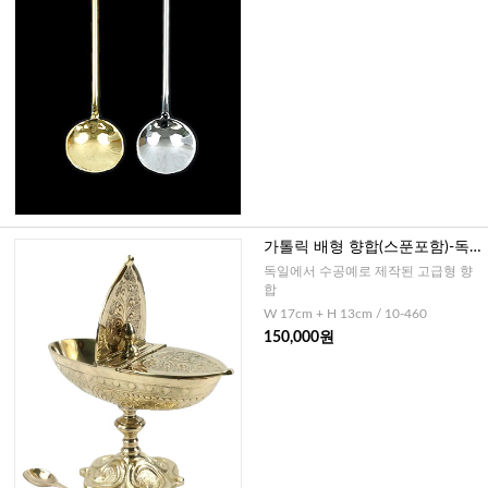
가톨릭 배형 향합(스푼포함)-독
일(고급형)
독일에서 수공예로 제작된 고급형 향
합
W 17cm + H 13cm / 10-460
150,000원