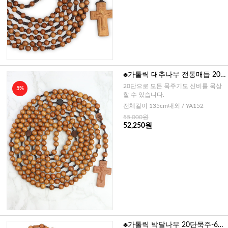
♣가톨릭 대추나무 전통매듭 20
단묵주-10mm
20단으로 모든 묵주기도 신비를 묵상
5%
할 수 있습니다.
전체길이 135cm내외 / YA152
55,000원
52,250원
♣가톨릭 박달나무 20단묵주-6m