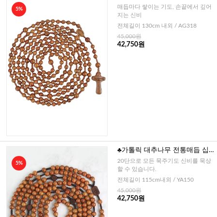
묵주-8mm
매듭마다 쌓이는 기도, 손끝에서 깊어
5%
지는 신비
전체길이 130cm 내외 / AG318
45,000원
42,750원
♣가톨릭 대추나무 전통매듭 십
자간주 20단묵주-8mm
20단으로 모든 묵주기도 신비를 묵상
5%
할 수 있습니다.
전체길이 115cm내외 / YA150
45,000원
42,750원