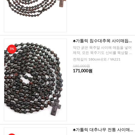
♣가톨릭 침수대추목 사이매듭
장미조각 20단묵주-12mm
약간 굵은 묵주알 사이에 매듭을 넣어
5%
제작, 모든 묵주기도 신비를 묵상할 수
있습니다.
전체길이 180cm내외 / YA221
180,000원
171,000원
♣가톨릭 대추나무 전통 사이매