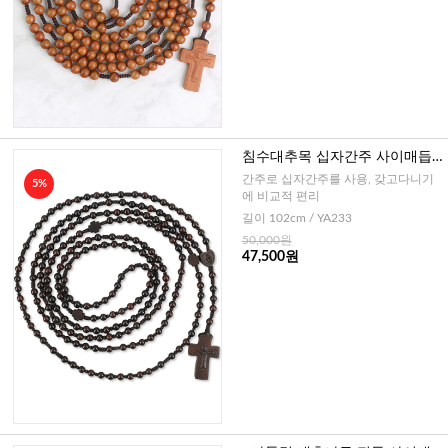
침수대추목 십자간주 사이매듭 2
0단묵주 - 6mm
간주로 십자간주를 사용, 갖고다니기
5%
에 비교적 편리
길이 102cm / YA233
50,000원
47,500원