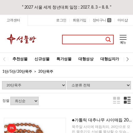
“ 2027 서울 세계 청년대회 일정 : 2027. 8. 3 ~ 8. 8. "
고객센터
로그인
회원가입
장바구니
마이샵
|
|
0
|
추천성물
신규성물
특가성물
대형성상
대형십자가
레
1단/5단/20단묵주
20단묵주
정렬
♣가톨릭 대추나무 사이매듭 20
단묵주-6mm
묵주알 사이에 매듭처리, 20단으로 모
5%
든 묵주기도 신비를 묵상할 수 있습니