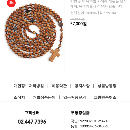
듭 20단묵주-10mm
약간 굵은 묵주알 사이에 매듭을 넣어
5%
제작, 묵주기도시 여유가 있습니다.
전체길이 152cm내외 / YA153
60,000원
57,000원
개인정보처리방침
|
이용약관
|
공지사항
|
성물방동정
소식지
|
개별상품문의
|
입금배송문의
|
교환반품취소
고객센터
무통장입금
국민 : 929002-01-254213
02.447.7396
농협 : 100064-56-040368