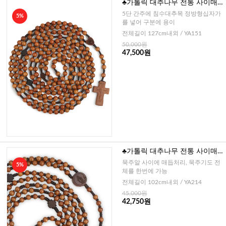
♣가톨릭 대추나무 전통 사이매
듭 20단묵주-8mm
5단 간주에 침수대추목 정방형십자가
5%
를 넣어 구분에 용이
전체길이 127cm내외 / YA151
50,000원
47,500원
♣가톨릭 대추나무 전통 사이매
듭 십자간주 20단묵주-6mm
묵주알 사이에 매듭처리, 묵주기도 전
5%
체를 한번에 가능
전체길이 102cm내외 / YA214
45,000원
42,750원