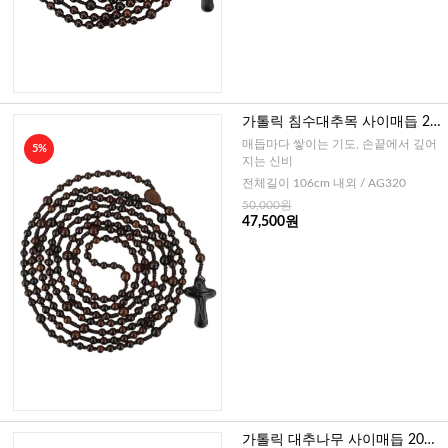
가톨릭 침수대추목 사이매듭 20
단묵주-6mm
매듭마다 쌓이는 기도, 손끝에서 깊어
5%
지는 신비
전체길이 106cm 내외 / AG320
50,000원
47,500원
가톨릭 대추나무 사이매듭 20단