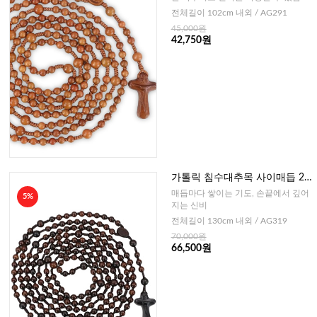
다.
전체길이 102cm 내외 / AG291
45,000원
42,750원
가톨릭 침수대추목 사이매듭 20
단묵주-8mm
매듭마다 쌓이는 기도, 손끝에서 깊어
5%
지는 신비
전체길이 130cm 내외 / AG319
70,000원
66,500원