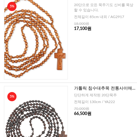
m
20단으로 모든 묵주기도 신비를 묵상
5%
할 수 있습니다.
전체길이 85cm 내외 / AG2917
18,000원
17,100원
가톨릭 침수대추목 전통사이매
듭 20단묵주-8mm
단단하게 제작된 20단묵주
5%
전체길이 130cm / YA222
70,000원
66,500원