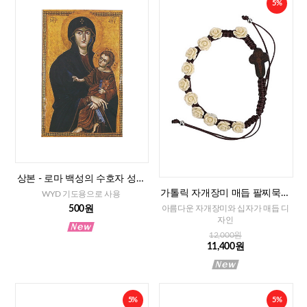
5%
상본 - 로마 백성의 수호자 성모
님, 2매
가톨릭 자개장미 매듭 팔찌묵주
WYD 기도용으로 사용
(아이보리)-8mm
500원
아름다운 자개장미와 십자가 매듭 디
자인
12,000원
11,400원
5%
5%