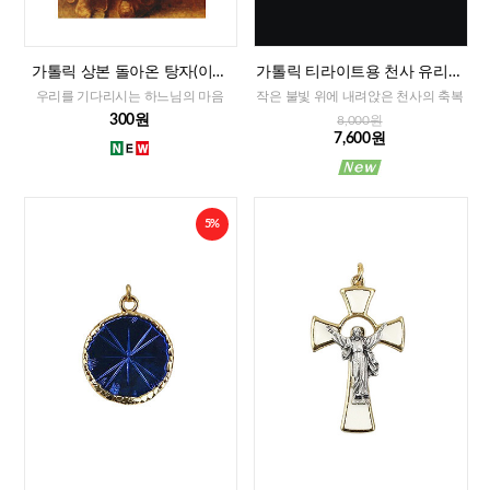
가톨릭 상본 돌아온 탕자(이태
가톨릭 티라이트용 천사 유리홀
리)
더
우리를 기다리시는 하느님의 마음
작은 불빛 위에 내려앉은 천사의 축복
300원
8,000원
7,600원
5%