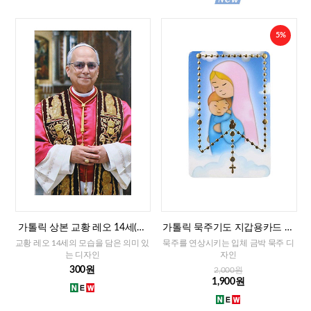
5%
가톨릭 상본 교황 레오 14세(이
가톨릭 묵주기도 지갑용카드 책
태리)
갈피겸용-성모자(이태리)
교황 레오 14세의 모습을 담은 의미 있
묵주를 연상시키는 입체 금박 묵주 디
는 디자인
자인
300원
2,000원
1,900원