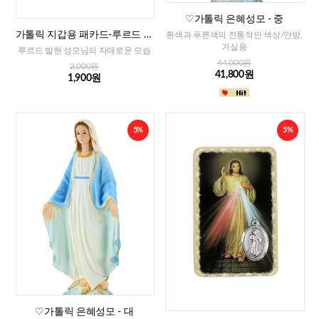
♡가톨릭 은혜성모 - 중
가톨릭 지갑용 패카드-루르드 발
흰색과 푸른색의 전통적인 색상/안방,
현 성모님(이태리)
거실용
루르드 발현 성모님의 자애로운 모습
44,000원
2,000원
41,800원
1,900원
5%
5%
♡가톨릭 은혜성모 - 대