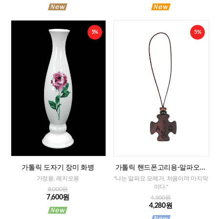
5%
5%
가톨릭 도자기 장미 화병
가톨릭 핸드폰고리용-알파오메
가 십자가
가정용, 레지오용
"나는 알파요 오메가, 처음이며 마지막
이다."
8,000원
7,600원
4,500원
4,280원