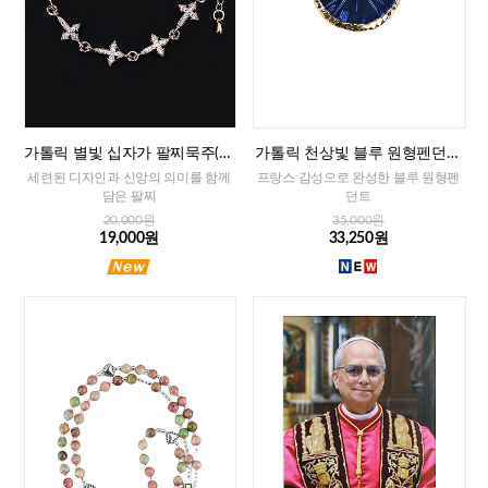
가톨릭 별빛 십자가 팔찌묵주(로
가톨릭 천상빛 블루 원형펜던트
즈골드)
(프랑스)
세련된 디자인과 신앙의 의미를 함께
프랑스 감성으로 완성한 블루 원형펜
담은 팔찌
던트
20,000원
35,000원
19,000원
33,250원