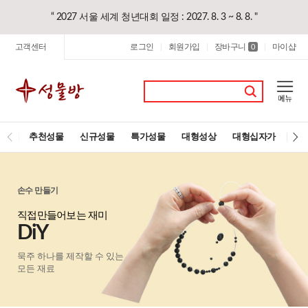
“ 2027 서울 세계 청년대회 일정 : 2027. 8. 3 ~ 8. 8. "
고객센터
로그인
회원가입
장바구니
마이샵
|
|
0
|
추천성물
신규성물
특가성물
대형성상
대형십자가
레
손수 만들기
직접만들어보는 재미
DiY
묵주 하나를 제작할 수 있는
모든 재료