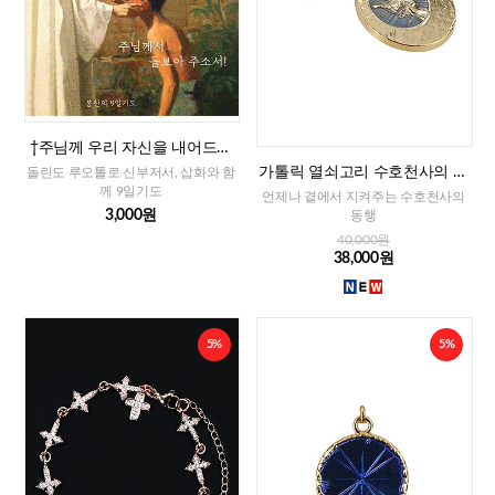
†주님께 우리 자신을 내어드리
는 9일기도
가톨릭 열쇠고리 수호천사의 축
돌린도 루오톨로 신부저서, 삽화와 함
복(프랑스)
께 9일기도
언제나 곁에서 지켜주는 수호천사의
3,000원
동행
40,000원
38,000원
5%
5%