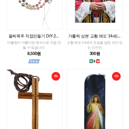
팔찌묵주 직접만들기 DiY-2줄
가톨릭 상본 교황 레오 14세(이
팔찌묵주 화만옥 4mm
태리)
마블링이 아름다운 원석으로 직접 만
교황 레오 14세의 모습을 담은 의미 있
들 수 있습니다.
는 디자인
8,500원
300원
5%
5%