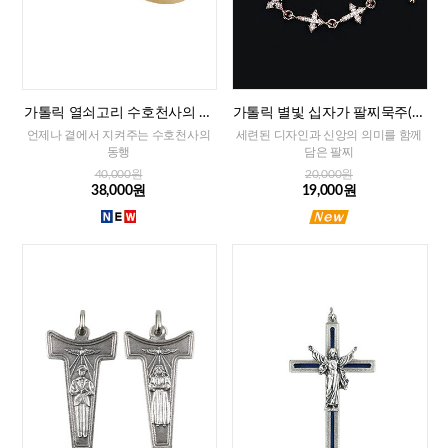
가톨릭 열쇠고리 수호천사의 축
가톨릭 별빛 십자가 팔찌묵주(로
복(프랑스)
즈골드)
언제나 곁에서 지켜주는 수호천사의
세련된 디자인과 신앙의 의미를 함께
동행
담은 팔찌
40,000원
20,000원
38,000원
19,000원