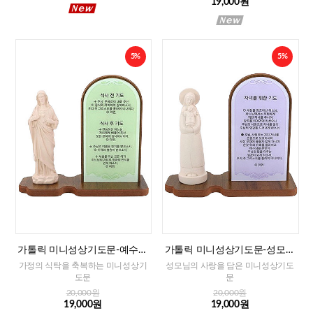
19,000원
5%
5%
가톨릭 미니성상기도문-예수성
가톨릭 미니성상기도문-성모자
심(식사전후 기도)
(자녀를 위한 기도)
가정의 식탁을 축복하는 미니성상기
성모님의 사랑을 담은 미니성상기도
도문
문
20,000원
20,000원
19,000원
19,000원