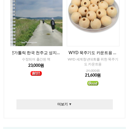
†가톨릭 한국 천주교 성지순
WYD 묵주기도 카운트용 베
례(개정중보판)
이지색 나무알-15mm(300개)
수정되어 출간된 책
WYD 세계청년대회를 위한 묵주기
도 카운트용
23,000원
24,000원
21,600원
더보기 ▼