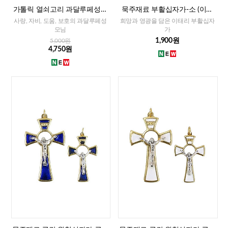
가톨릭 열쇠고리 과달루페성모
묵주재료 부활십자가-소 (이태
(이태리)
리)-레드,화이트,블루
사랑, 자비, 도움, 보호의 과달루페성
희망과 영광을 담은 이태리 부활십자
모님
가
1,900원
5,000원
4,750원