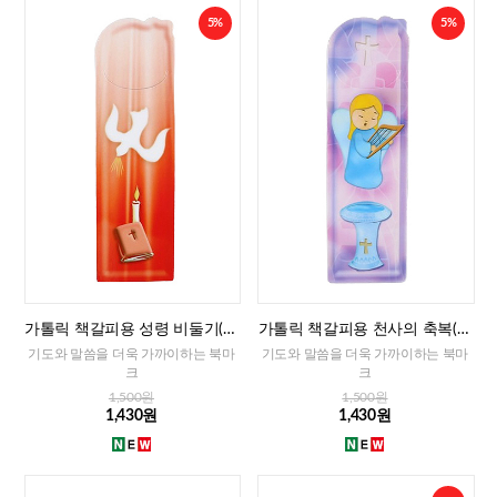
5%
5%
가톨릭 책갈피용 성령 비둘기(이
가톨릭 책갈피용 천사의 축복(이
태리)
태리)
기도와 말씀을 더욱 가까이하는 북마
기도와 말씀을 더욱 가까이하는 북마
크
크
1,500원
1,500원
1,430원
1,430원