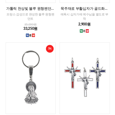
가톨릭 천상빛 블루 원형펜던트
묵주재료 부활십자가 골드화이
(프랑스)
트(이태리)-소
프랑스 감성으로 완성한 블루 원형펜
에폭시 십자가에 예수님을 별도로 부
던트
착
2,900원
35,000원
33,250원
5%