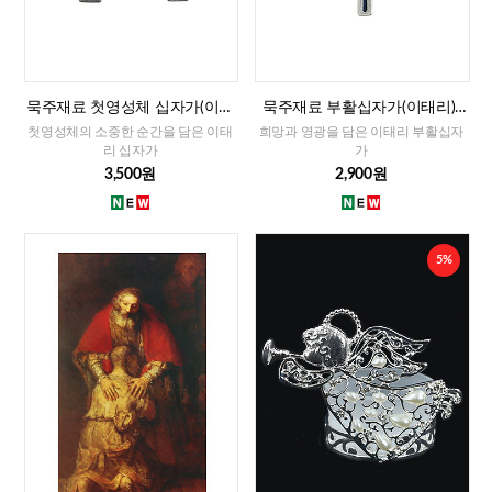
묵주재료 첫영성체 십자가(이태
묵주재료 부활십자가(이태리)-
리)-남자,여자
대
첫영성체의 소중한 순간을 담은 이태
희망과 영광을 담은 이태리 부활십자
리 십자가
가
3,500원
2,900원
5%