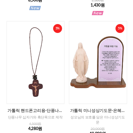
8,500원
1,500원
1,430원
5%
5%
가톨릭 핸드폰고리용-단풍나무
가톨릭 미니성상기도문-은혜성
십자가
모(가정을 위한 기도)
단풍나무 십자가와 흑단목으로 제작
성모님의 보호를 담은 미니성상기도
문
4,500원
4,280원
20,000원