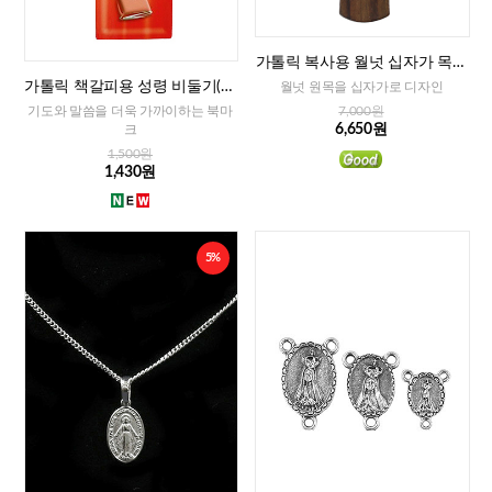
가톨릭 복사용 월넛 십자가 목걸
이
가톨릭 책갈피용 성령 비둘기(이
월넛 원목을 십자가로 디자인
태리)
기도와 말씀을 더욱 가까이하는 북마
7,000원
6,650원
크
1,500원
1,430원
5%