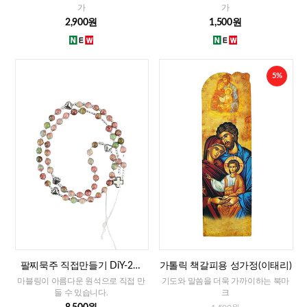
가
가
2,900원
1,500원
5%
팔찌묵주 직접만들기 DiY-2줄
가톨릭 책갈피용 성가정(이태리)
팔찌묵주 화만옥 4mm
마블링이 아름다운 원석으로 직접 만
기도와 말씀을 더욱 가까이하는 북마
들 수 있습니다.
크