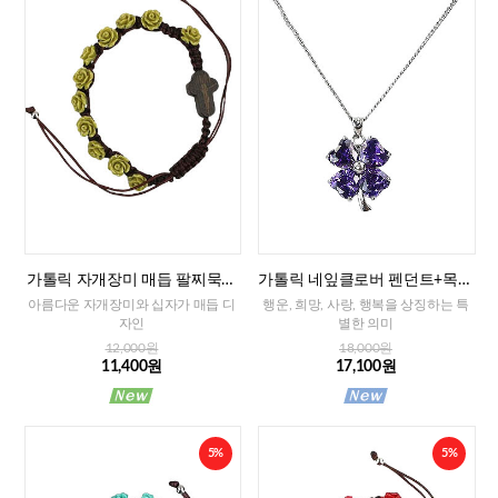
가톨릭 자개장미 매듭 팔찌묵주
가톨릭 네잎클로버 펜던트+목걸
(그린)-8mm
이줄
아름다운 자개장미와 십자가 매듭 디
행운, 희망, 사랑, 행복을 상징하는 특
자인
별한 의미
12,000원
18,000원
11,400원
17,100원
5%
5%