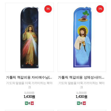
5%
5%
가톨릭 책갈피용 자비예수님(이
가톨릭 책갈피용 성체성사(이태
태리)
리)
기도와 말씀을 더욱 가까이하는 북마
기도와 말씀을 더욱 가까이하는 북마
크
크
1,500원
1,500원
1,430원
1,430원