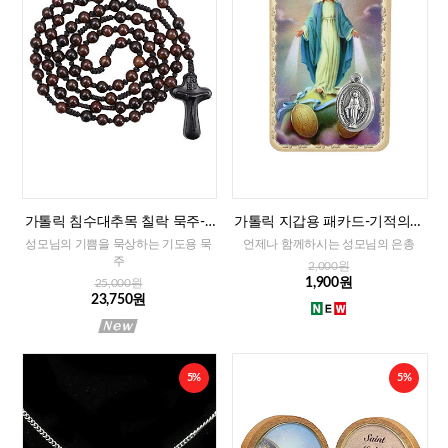
가톨릭 침수대추목 칠락 묵주-8
가톨릭 지갑용 패카드-기적의성
mm
모님(이태리)
성모님의 기쁨을 묵상하는 기도용 묵
언제나 함께하시는 성모님의 은총
주
2,000원
1,900원
25,000원
23,750원
5%
5%