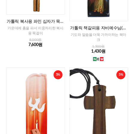
가톨릭 복사용 파인 십자가 목걸
이
가톨릭 책갈피용 자비예수님(이
가운데에 홈을 파서 이중처리한 복사
태리)
용 목걸이
기도와 말씀을 더욱 가까이하는 북마
크
8,000원
7,600원
1,500원
1,430원
5%
5%