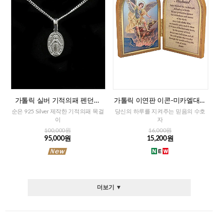
가톨릭 실버 기적의패 펜던트
가톨릭 이연판 이콘-미카엘대천
+목걸이줄
사+기도문(이태리)
순은 925 Silver 제작한 기적의패 목걸
당신의 하루를 지켜주는 믿음의 수호
이
자
100,000원
16,000원
95,000원
15,200원
더보기 ▼