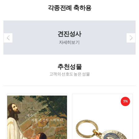
각종전례 축하용
견진성사
자세히보기
추천성물
고객의 선호도 높은 성물
5%