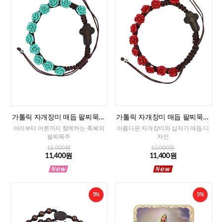
가톨릭 자개장미 매듭 팔찌묵주
가톨릭 자개장미 매듭 팔찌묵주
(민트)-8mm
(레드)-8mm
아이부터 어른까지 함께하는 축복의
아름다운 자개장미와 십자가 매듭 디
팔찌묵주
자인
12,000원
12,000원
11,400원
11,400원
5%
5%