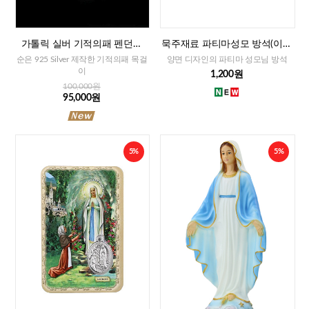
가톨릭 실버 기적의패 펜던트
묵주재료 파티마성모 방석(이태
+목걸이줄
리)-대,중,소
순은 925 Silver 제작한 기적의패 목걸
양면 디자인의 파티마 성모님 방석
이
1,200원
100,000원
95,000원
5%
5%