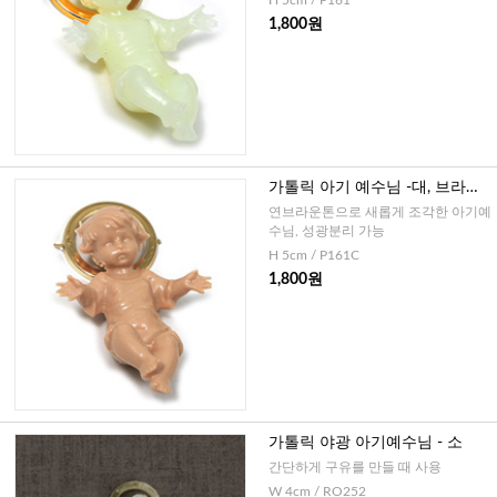
H 5cm / P161
1,800원
가톨릭 아기 예수님 -대, 브라운
(이태리)
연브라운톤으로 새롭게 조각한 아기예
수님, 성광분리 가능
H 5cm / P161C
1,800원
가톨릭 야광 아기예수님 - 소
간단하게 구유를 만들 때 사용
W 4cm / RO252