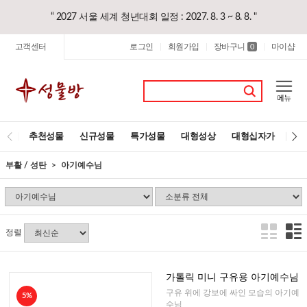
“ 2027 서울 세계 청년대회 일정 : 2027. 8. 3 ~ 8. 8. "
고객센터
로그인
회원가입
장바구니
마이샵
|
|
0
|
추천성물
신규성물
특가성물
대형성상
대형십자가
레
부활 / 성탄
아기예수님
정렬
가톨릭 미니 구유용 아기예수님
구유 위에 강보에 싸인 모습의 아기예
5%
수님