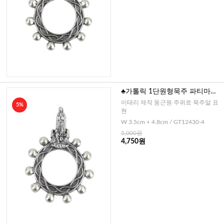
♣가톨릭 1단원형묵주 파티마성
모(이태리)
이태리 제작 둥근원 주위로 묵주알 표
5%
현
W 3.5cm + 4.8cm / GT12430-4
5,000원
4,750원