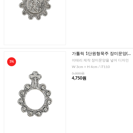
가톨릭 1단원형묵주 장미문양(이
태리)
이태리 제작 장미문양을 넣어 디자인
5%
W 3cm + H 4cm / iT110
5,000원
4,750원