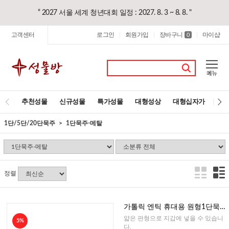
“ 2027 서울 세계 청년대회 일정 : 2027. 8. 3 ~ 8. 8. "
고객센터
로그인
회원가입
장바구니
마이샵
|
|
0
|
추천성물
신규성물
특가성물
대형성상
대형십자가
레
1단/5단/20단묵주
1단묵주-메탈
정렬
가톨릭 엔틱 휴대용 원형1단묵주
(프랑스)
얇은 판형으로 지갑에 넣을 수 있습니
5%
다.