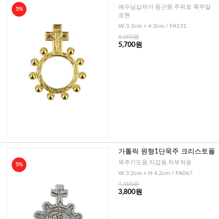
드
예수님십자가 둥근원 주위로 묵주알
5%
표현
W 3.3cm + 4.3cm / FA131
6,000원
5,700원
가톨릭 원형1단묵주 크리스토폴
묵주기도용,지갑용,차부착용
5%
W 3.2cm + H 4.2cm / FA067
4,000원
3,800원