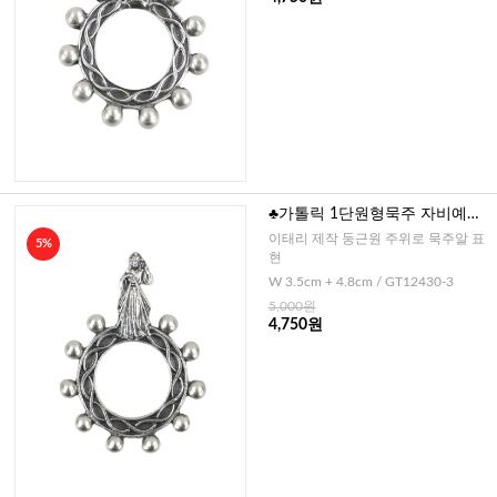
♣가톨릭 1단원형묵주 자비예수
님(이태리)
이태리 제작 둥근원 주위로 묵주알 표
5%
현
W 3.5cm + 4.8cm / GT12430-3
5,000원
4,750원