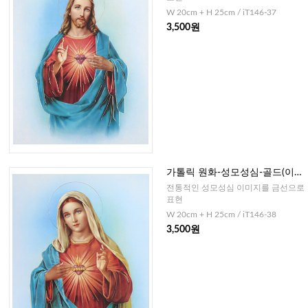
W 20cm + H 25cm / iT146-37
3,500원
가톨릭 원화-성모성심-골드(이태
리) 25cm
전통적인 성모성심 이미지를 금선으로
표현
W 20cm + H 25cm / iT146-38
3,500원