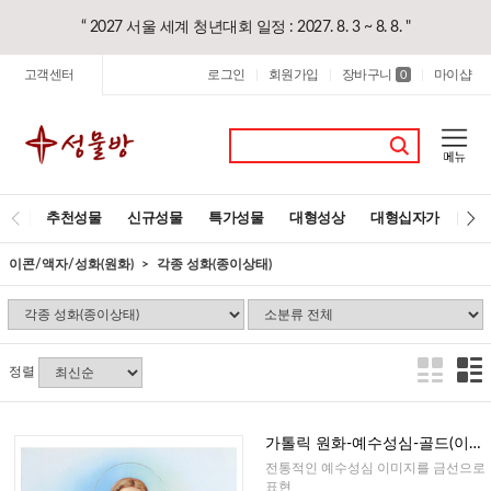
“ 2027 서울 세계 청년대회 일정 : 2027. 8. 3 ~ 8. 8. "
고객센터
로그인
회원가입
장바구니
마이샵
|
|
0
|
추천성물
신규성물
특가성물
대형성상
대형십자가
레
이콘/액자/성화(원화)
각종 성화(종이상태)
정렬
가톨릭 원화-예수성심-골드(이태
리) 25cm
전통적인 예수성심 이미지를 금선으로
표현