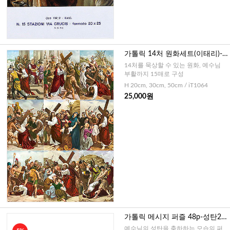
가톨릭 14처 원화세트(이태리)-
소,중,대
14처를 묵상할 수 있는 원화, 예수님
부활까지 15매로 구성
H 20cm, 30cm, 50cm / iT1064
25,000원
가톨릭 메시지 퍼즐 48p-성탄2
(이태리)
예수님의 성탄을 축하하는 모습의 퍼