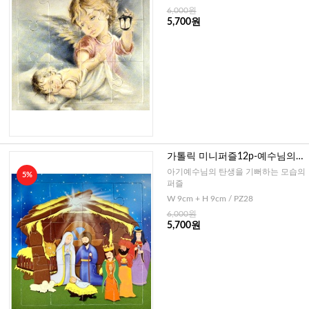
6,000원
5,700원
가톨릭 미니퍼즐12p-예수님의
탄생2(이태리)
아기예수님의 탄생을 기뻐하는 모습의
5%
퍼즐
W 9cm + H 9cm / PZ28
6,000원
5,700원