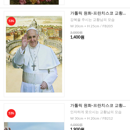
가톨릭 원화-프란치스코 교황님
(이태리) 20x25cm
강복을 주시는 교황님의 모습
53%
W 20cm + H 25cm / FB205
3,000원
1,400원
가톨릭 원화-프란치스코 교황님
(이태리) 30x20cm
인자하게 웃으시는 교황님의 모습
53%
W 30cm + H 20cm / FB212
4,000원
1,900원