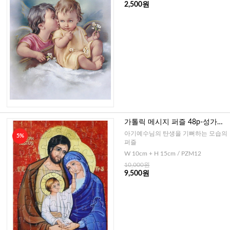
2,500원
가톨릭 메시지 퍼즐 48p-성가정
2(이태리)
아기예수님의 탄생을 기뻐하는 모습의
5%
퍼즐
W 10cm + H 15cm / PZM12
10,000원
9,500원