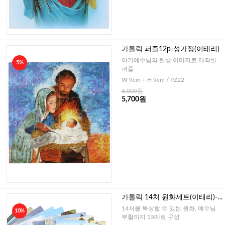
가톨릭 퍼즐12p-성가정(이태리)
아기예수님의 탄생 이미지로 제작한
5%
퍼즐
W 9cm + H 9cm / PZ22
6,000원
5,700원
가톨릭 14처 원화세트(이태리)-
소,중,대,특대
14처를 묵상할 수 있는 원화, 예수님
10%
부활까지 15매로 구성