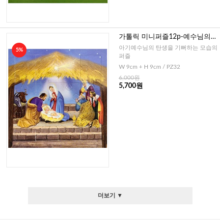
가톨릭 미니퍼즐12p-예수님의
탄생1(이태리)
아기예수님의 탄생을 기뻐하는 모습의
5%
퍼즐
W 9cm + H 9cm / PZ32
6,000원
5,700원
더보기 ▼