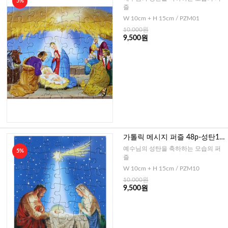
5%
즐
W 10cm + H 15cm / PZM01
10,000원
9,500원
가톨릭 메시지 퍼즐 48p-성탄1
(이태리)
예수님의 성탄을 축하하는 모습의 퍼
5%
즐
W 10cm + H 15cm / PZM10
10,000원
9,500원