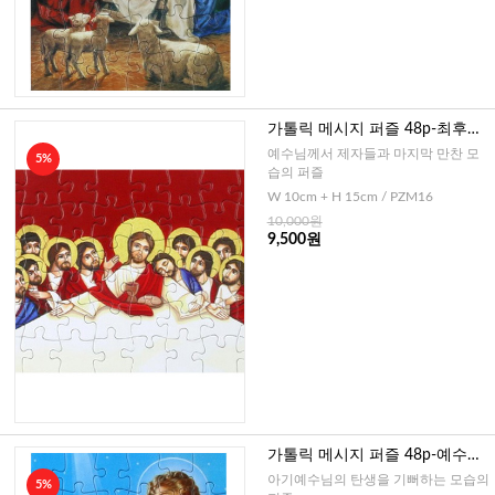
가톨릭 메시지 퍼즐 48p-최후의
만찬(이태리)
예수님께서 제자들과 마지막 만찬 모
5%
습의 퍼즐
W 10cm + H 15cm / PZM16
10,000원
9,500원
가톨릭 메시지 퍼즐 48p-예수님
의 탄생2(이태리)
아기예수님의 탄생을 기뻐하는 모습의
5%