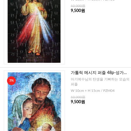
10,000원
9,500원
가톨릭 메시지 퍼즐 48p-성가정
1(이태리)
아기예수님의 탄생을 기뻐하는 모습의
5%
퍼즐
W 10cm + H 15cm / PZM04
10,000원
9,500원