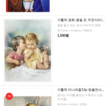
가톨릭 원화-꽃을 든 두천사(이
태리) 20cm
꽃을 들고 있는 천사 이미지의 원화
W 15cm + H 20cm / FB014
1,500원
가톨릭 미니퍼즐12p-등불천사
(이태리)
잠자는 아이를 돌보는 수호천사 모습
5%
의 퍼즐
W 9cm + H 9cm / PZ04