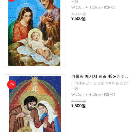
퍼즐
W 10cm + H 15cm / PZM05
10,000원
9,500원
가톨릭 메시지 퍼즐 48p-예수님
의 탄생1(이태리)
아기예수님의 탄생을 기뻐하는 모습의
5%
퍼즐
W 10cm + H 15cm / PZM09
10,000원
9,500원