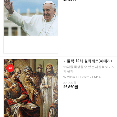
가톨릭 14처 원화세트(이태리) 2
0x25cm
14처를 묵상할 수 있는 사실적 이미지
5%
의 원화
W 20cm + H 25cm / FM14
27,000원
25,650원