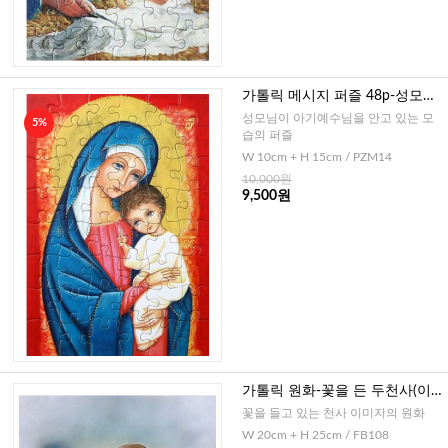
가톨릭 메시지 퍼즐 48p-성모자
(이태리)
성모님이 아기예수님을 안고 있는 모
5%
습의 퍼즐
W 10cm + H 15cm / PZM14
10,000원
9,500원
가톨릭 원화-꽃을 든 두천사(이
태리) 25cm
꽃을 들고 있는 천사 이미지의 원화
W 20cm + H 25cm / FB108