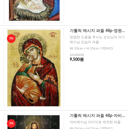
가톨릭 메시지 퍼즐 48p-영원한
도움의 성모(이태리)
영원한 도움을 주시는 성모님과 아기
5%
예수님 모습의 퍼즐
W 10cm + H 15cm / PZM15
10,000원
9,500원
가톨릭 메시지 퍼즐 48p-자비예
수님(이태리)
자비예수님 이미지로 제작한 퍼즐
5%
W 10cm + H 15cm / PZM11