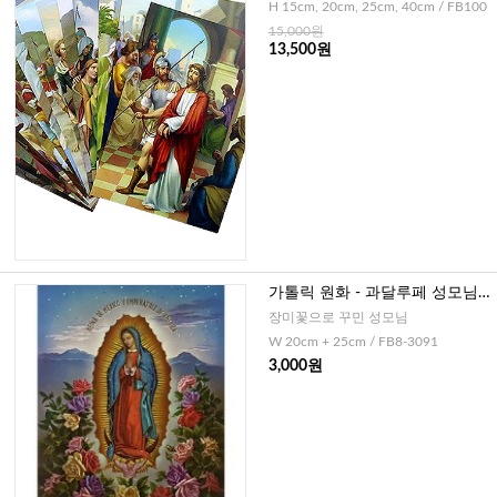
H 15cm, 20cm, 25cm, 40cm / FB100
15,000원
13,500원
가톨릭 원화 - 과달루페 성모님Ⅰ
(이태리)
장미꽃으로 꾸민 성모님
W 20cm + 25cm / FB8-3091
3,000원