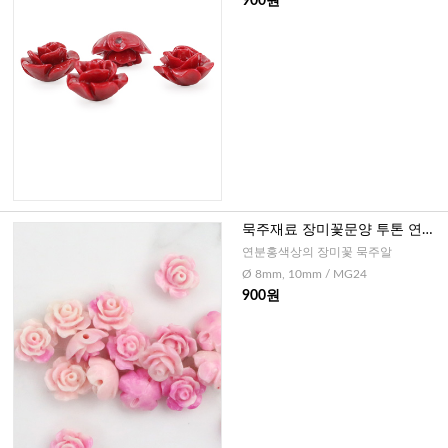
900원
묵주재료 장미꽃문양 투톤 연분
홍 - 8mm/10mm
연분홍색상의 장미꽃 묵주알
Ø 8mm, 10mm / MG24
900원