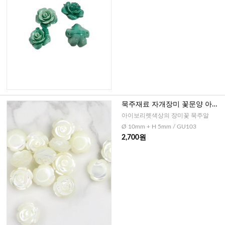
묵주재료 자개장미 꽃문양 아이
보리 - 10mm
아이보리렛색상의 장미꽃 묵주알
Ø 10mm + H 5mm / GU103
2,700원