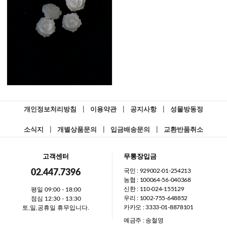
개인정보처리방침
|
이용약관
|
공지사항
|
성물방동정
소식지
|
개별상품문의
|
입금배송문의
|
교환반품취소
고객센터
무통장입금
국민 : 929002-01-254213
02.447.7396
농협 : 100064-56-040368
신한 : 110-024-155129
평일 09:00 - 18:00
우리 : 1002-755-648852
점심 12:30 - 13:30
카카오 : 3333-01-8878101
토,일,공휴일 휴무입니다.
예금주 : 송철영