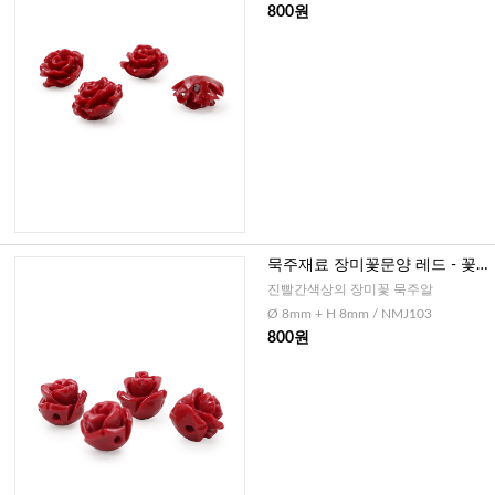
800원
묵주재료 장미꽃문양 레드 - 꽃
봉우리형, 8mm
진빨간색상의 장미꽃 묵주알
Ø 8mm + H 8mm / NMJ103
800원