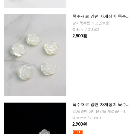
묵주재료 양면 자개장미 묵주알
- 8mm
팔지묵주등의 포인트용
Ø 8mm / GU102
2,800원
묵주재료 양면 자개장미 묵주알
-10mm
앞,뒷면에 장미문양을 새겼습니다.
Ø 10mm / GU101
2,900원