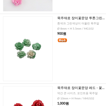
묵주재료 장미꽃문양 투톤그린 -
활짝핀 형, 8mm
흰색과 그린색상이 어울린 묵주알
Ø 8mm + H 5.5mm / MG102
900원
묵주재료 장미꽃문양 레드 - 꽃
봉우리형, 10mm
약간 큰 사이즈, 포인트용 묵주알
Ø 10mm + H 9mm / NMJ102
1,000원