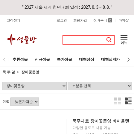
“ 2027 서울 세계 청년대회 일정 : 2027. 8. 3 ~ 8. 8. "
고객센터
로그인
회원가입
장바구니
마이샵
|
|
0
|
추천성물
신규성물
특가성물
대형성상
대형십자가
레
묵 주 알
장미꽃문양
정렬
묵주재료 장미꽃문양 바이올렛 -
꽃봉우리형, 8mm
다양한 용도로 사용 가능