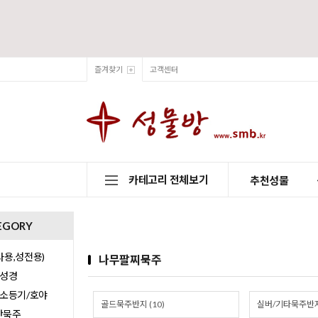
즐겨찾기
고객센터
카테고리 전체보기
추천성물
EGORY
용,성전용)
나무팔찌묵주
/성경
/소등기/호야
골드묵주반지 (10)
실버/기타묵주반지 
0단묵주