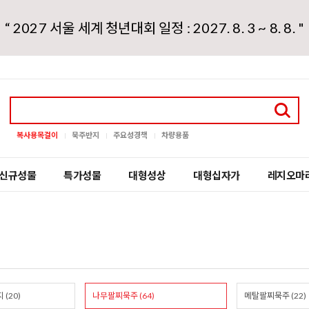
“ 2027 서울 세계 청년대회 일정 : 2027. 8. 3 ~ 8. 8. "
복사용목걸이
묵주반지
주요성경책
차량용품
신규성물
특가성물
대형성상
대형십자가
레지오마
(20)
나무팔찌묵주 (64)
메탈팔찌묵주 (22)