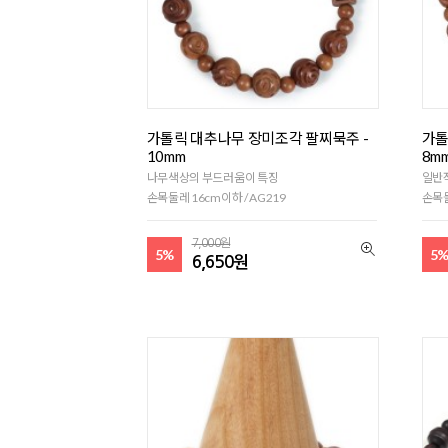
가톨릭 대추나무 장미조각 팔찌묵주 -
가톨
10mm
8m
나무색상의 부드러움이 특징
일반
손목둘레 16cm이하 / AG219
손목둘
7,000원
5%
5
6,650원