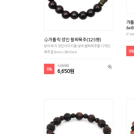
가톨
6x
iT16
♧가톨릭 성인 팔찌묵주(125명)
방석에 각 성인이미지를 넣어 팔찌묵주를 디자인
5
묵주알 8mm / BRS564
7,000원
5%
6,650원