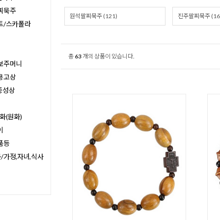
찌묵주
원석팔찌묵주 (121)
진주팔찌묵주 (16
트/스카폴라
총
63
개의 상품이 있습니다.
보주머니
용고상
종성상
화(원화)
이
품등
/가정,자녀,식사