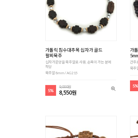
가톨릭 침수대추목 십자가 골드
가톨
팔찌묵주
5m
십자가문양을 묵주알로 사용, 손목이 가는 분에
간주
적당
묵주알
묵주알 8mm / AG215
5
9,000원
5%
8,550원