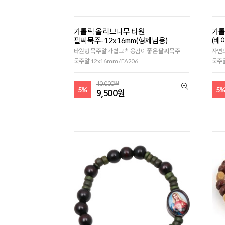
가톨릭 올리브나무 타원
가톨
팔찌묵주-12x16mm(형제님용)
(베이
타원형 묵주알 가볍고 착용감이 좋은 팔찌묵주
자연
묵주알 12x16mm / FA206
묵주알
10,000원
5%
5
9,500원