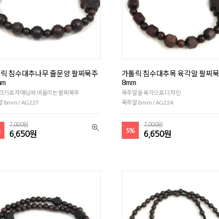
릭 침수대추나무 줄문양 팔찌묵주
가톨릭 침수대추목 육각알 팔찌묵
mm
8mm
 크기로 자매님에 어울리는 팔찌묵주
묵주알을 육각으로 디자인
 8mm / AG227
묵주알 8mm / AG224
7,000원
7,000원
%
5%
6,650원
6,650원