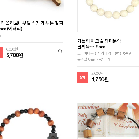
릭 올리브나무알 십자가 투톤 팔찌
8mm (이태리)
6
가톨릭 아크릴 장미문양
팔찌묵주-8mm
6,000원
%
모아비나무 십자가와 장미문양 묵주알
5,700원
묵주알 8mm / AG115
5,000원
5%
4,750원