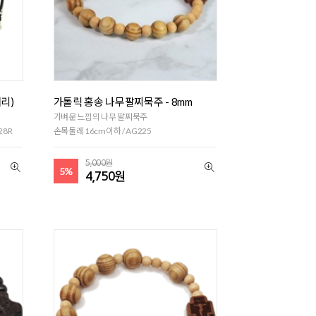
리)
가톨릭 홍송 나무팔찌묵주 - 8mm
가벼운 느낌의 나무 팔찌묵주
28R
손목둘레 16cm이하 / AG225
5,000원
5%
4,750원