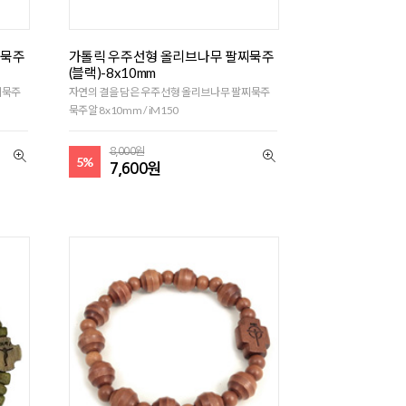
찌묵주
가톨릭 우주선형 올리브나무 팔찌묵주
(블랙)-8x10mm
찌묵주
자연의 결을 담은 우주선형 올리브나무 팔찌묵주
묵주알 8x10mm / iM150
8,000원
5%
7,600원