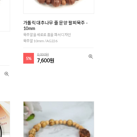
가톨릭 대추나무 줄 문양 팔찌묵주 -
10mm
묵주알을 세로로 홈을 파서 디자인
묵주알 10mm / AG226
8,000원
5%
7,600원