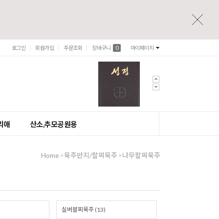
로그인
회원가입
주문조회
장바구니
0
마이페이지
리애
산소,추모공원용
Home
묵주반지/팔찌묵주
나무팔찌묵주
>
>
실버팔찌묵주 (13)