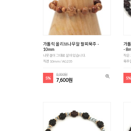
가톨릭 올리브나무알 팔찌묵주 -
가톨
10mm
- 8
나뭇결이 그대로 살아 있습니다.
작은
직경 10mm / AG235
묵주알
8,000원
5%
5
7,600원