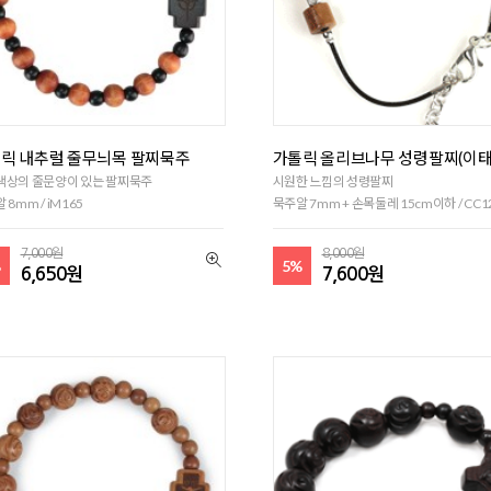
릭 내추럴 줄무늬목 팔찌묵주
가톨릭 올리브나무 성령팔찌(이태
색상의 줄문양이 있는 팔찌묵주
시원한 느낌의 성령팔찌
 8mm / iM165
묵주알 7mm + 손목둘레 15cm이하 / CC1
7,000원
8,000원
%
5%
6,650원
7,600원