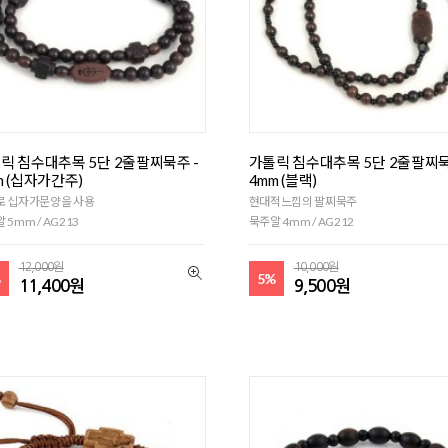
릭 침수대추목 5단 2줄팔찌묵주 -
가톨릭 침수대추목 5단 2줄팔찌묵
m (십자가간주)
4mm (블랙)
로 십자가문양을 사용
현대적느낌의 팔찌묵주
 5mm / AG213
묵주알 4mm / AG212
12,000원
10,000원
%
5%
11,400원
9,500원