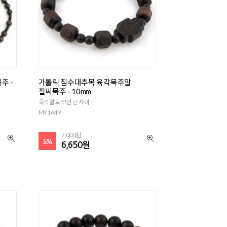
주 -
가톨릭 침수대추목 육각묵주알
팔찌묵주 - 10mm
육각알로 약간 큰 사이
MY1649
7,000원
5%
6,650원