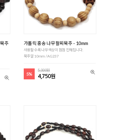
찌묵주
가톨릭 홍송 나무팔찌묵주 - 10mm
사용할 수록 나무색상이 점점 진해집니다.
묵주알 10mm / AG237
5,000원
5%
4,750원