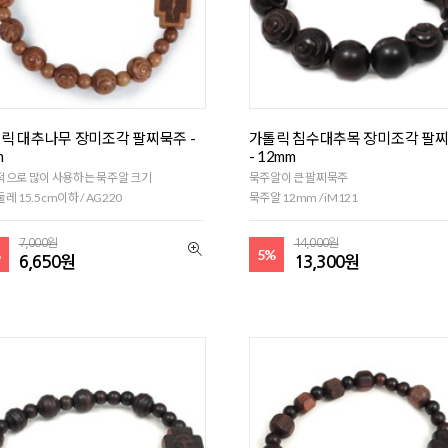
릭 대추나무 장미조각 팔찌묵주 -
가톨릭 침수대추목 장미조각 팔
m
- 12mm
적으로 많이 사용하는 묵주알 크기
묵주알이 큰 팔찌묵주
레 15.5cm이하 / AG220
묵주알 12mm / iM121
7,000원
14,000원
%
5%
6,650원
13,300원