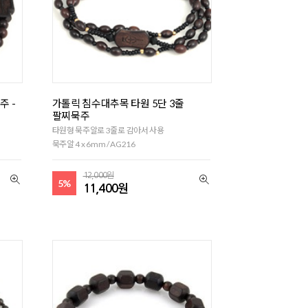
주 -
가톨릭 침수대추목 타원 5단 3줄
팔찌묵주
타원형 묵주알로 3줄로 감아서 사용
묵주알 4 x 6mm / AG216
12,000원
5%
11,400원