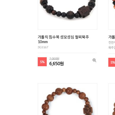
가톨릭 침수목 성모성심 팔찌묵주
가톨
10mm
천연
3GS167
묵주알
7,000원
5%
5
6,650원