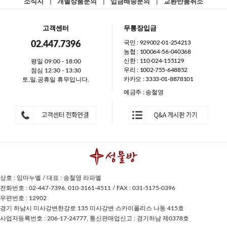
소식지
|
개별상품문의
|
입금배송문의
|
교환반품취소
고객센터
무통장입금
국민 : 929002-01-254213
02.447.7396
농협 : 100064-56-040368
신한 : 110-024-155129
평일 09:00 - 18:00
우리 : 1002-755-648852
점심 12:30 - 13:30
카카오 : 3333-01-8878101
토,일,공휴일 휴무입니다.
예금주 : 송철영
상호 : 임마누엘 / 대표 : 송철영 라파엘
전화번호 : 02-447-7396, 010-3161-4511 / FAX : 031-5175-0396
우편번호 : 12902
경기 하남시 미사강변한강로 135 미사강변 스카이폴리스 나동 415호
사업자등록번호 : 206-17-24777, 통신판매업신고 : 경기하남 제0378호