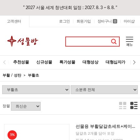
“ 2027 서울 세계 청년대회 일정 : 2027. 8. 3 ~ 8. 8. "
고객센터
로그인
회원가입
장바구니
마이샵
|
|
0
|
추천성물
신규성물
특가성물
대형성상
대형십자가
레
부활 / 성탄
부활초
정렬
선물용 부활달걀초세트+케이스
포함
달걀초 2개를 담아 포장
5%