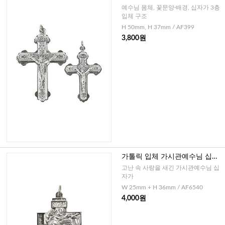
태리)-대,소
예수님 몸체, 꽃문양·배경, 십자가 3층
입체 구조
H 50mm, H 37mm / AF399
3,800원
가톨릭 입체 가시관예수님 십자
가(이태리)
고난 속 사랑을 새긴 가시관예수님 십
자가
W 25mm + H 36mm / AF6540
4,000원