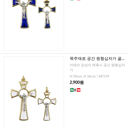
묵주재료 공간 원형십자가 골드
화이트(이태리)-대,소
이태리 감성의 에폭시 공간 원형십자
가
H 50cm, H 36cm / AF579
2,900원