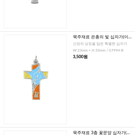
묵주재료 은총의 빛 십자가(이태
리)-블루
신앙의 상징을 담은 특별한 십자가
W 23mm + H 33mm / GT994-B
3,500원
묵주재료 3층 꽃문양 십자가(이