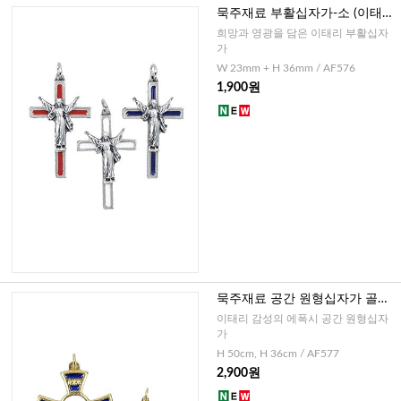
묵주재료 부활십자가-소 (이태
리)-레드,화이트,블루
희망과 영광을 담은 이태리 부활십자
가
W 23mm + H 36mm / AF576
1,900원
묵주재료 공간 원형십자가 골드
화블루(이태리)-대,소
이태리 감성의 에폭시 공간 원형십자
가
H 50cm, H 36cm / AF577
2,900원