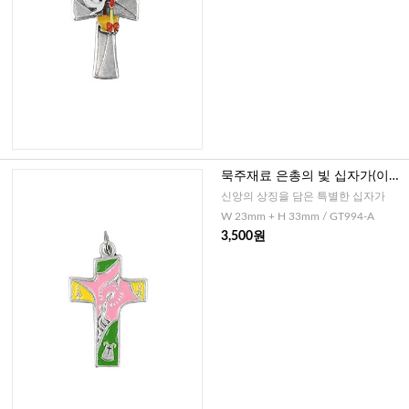
묵주재료 은총의 빛 십자가(이태
리)-핑크
신앙의 상징을 담은 특별한 십자가
W 23mm + H 33mm / GT994-A
3,500원