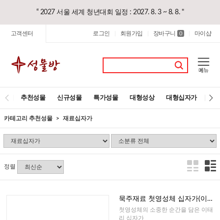
“ 2027 서울 세계 청년대회 일정 : 2027. 8. 3 ~ 8. 8. "
고객센터
로그인
회원가입
장바구니
마이샵
|
|
0
|
추천성물
신규성물
특가성물
대형성상
대형십자가
레
카테고리 추천성물
재료십자가
정렬
묵주재료 첫영성체 십자가(이태
리)-남자,여자
첫영성체의 소중한 순간을 담은 이태
리 십자가