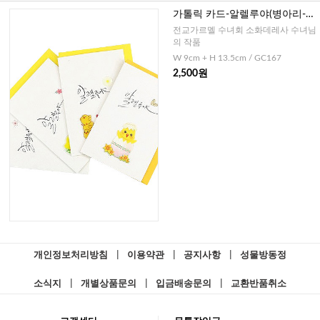
가톨릭 카드-알렐루야(병아리-캘
리그라피)
전교가르멜 수녀회 소화데레사 수녀님
의 작품
W 9cm + H 13.5cm / GC167
2,500원
개인정보처리방침
|
이용약관
|
공지사항
|
성물방동정
소식지
|
개별상품문의
|
입금배송문의
|
교환반품취소