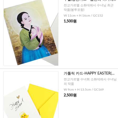
님
전교가르멜 소화데레사 수녀님 최근
작품(봉투포함)
W 11cm + H 16cm / GC152
1,500원
가톨릭 카드-HAPPY EASTER(캘
리그라피)
전교가르멜 수녀회 소화데레사 수녀님
의 작품
W 9cm + H 13.5cm / GC169
2,500원