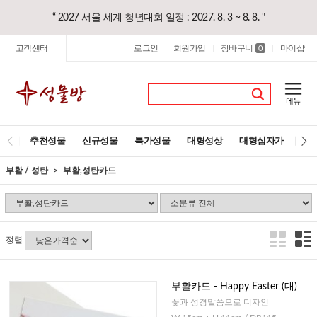
“ 2027 서울 세계 청년대회 일정 : 2027. 8. 3 ~ 8. 8. "
고객센터
로그인
회원가입
장바구니
마이샵
|
|
0
|
추천성물
신규성물
특가성물
대형성상
대형십자가
레
부활 / 성탄
부활,성탄카드
정렬
부활카드 - Happy Easter (대)
꽃과 성경말씀으로 디자인