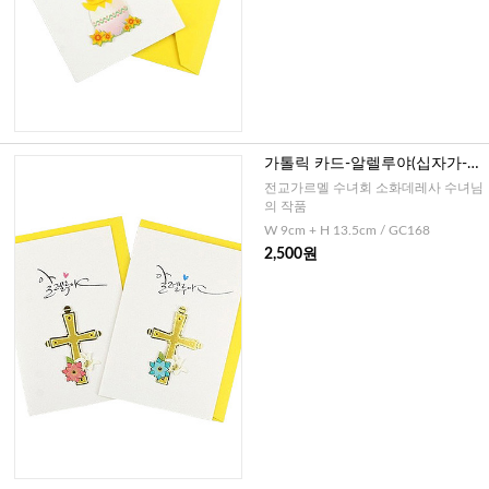
가톨릭 카드-알렐루야(십자가-캘
리그라피)
전교가르멜 수녀회 소화데레사 수녀님
의 작품
W 9cm + H 13.5cm / GC168
2,500원