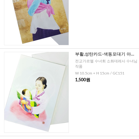
부활,성탄카드-색동포대기 아기
예수님과 성모님
전교가르멜 수녀회 소화데레사 수녀님
작품
W 10.5cm + H 15cm / GC151
1,500원