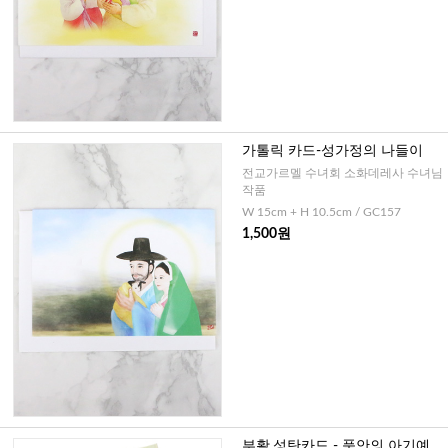
가톨릭 카드-성가정의 나들이
전교가르멜 수녀회 소화데레사 수녀님
작품
W 15cm + H 10.5cm / GC157
1,500원
부활,성탄카드 - 품안의 아기예수