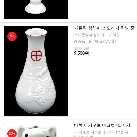
가톨릭 성체마크 도자기 화병-중
포도문양과 성체마크 디자인
5%
Ø 4cm + H 18cm / VA101
10,000원
9,500원
바둑이 거꾸로 머그컵 (도자기)
그 자체로 디스플레이가 가능합니
20%