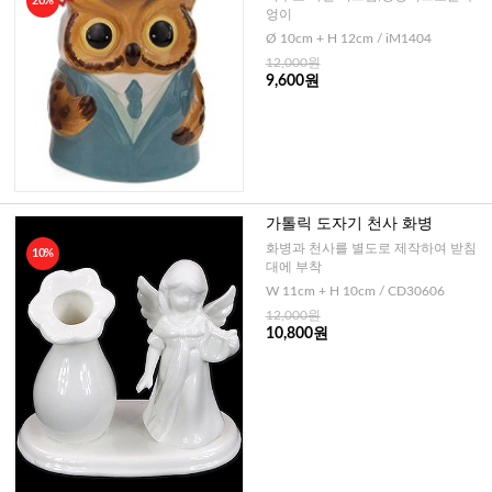
20%
엉이
Ø 10cm + H 12cm / iM1404
12,000원
9,600원
가톨릭 도자기 천사 화병
화병과 천사를 별도로 제작하여 받침
10%
대에 부착
W 11cm + H 10cm / CD30606
12,000원
10,800원