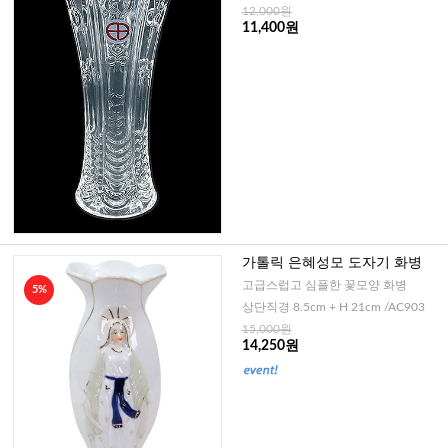
12,000원
11,400원
가톨릭 은혜성모 도자기 화병
고급스럽고 심플한 꽃모양 화병
5%
상단직경 8.5cm + H 21cm /AC903
15,000원
14,250원