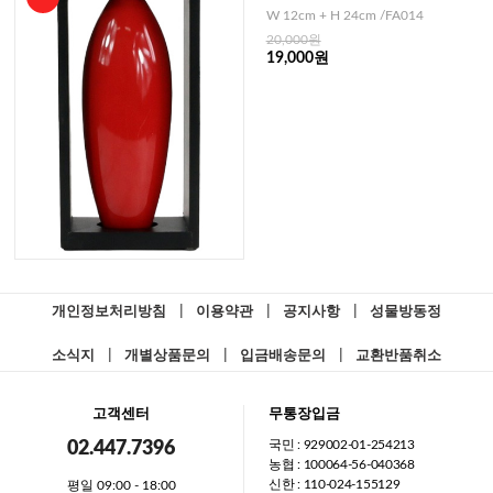
W 12cm + H 24cm /FA014
20,000원
19,000원
개인정보처리방침
|
이용약관
|
공지사항
|
성물방동정
소식지
|
개별상품문의
|
입금배송문의
|
교환반품취소
고객센터
무통장입금
국민 : 929002-01-254213
02.447.7396
농협 : 100064-56-040368
신한 : 110-024-155129
평일 09:00 - 18:00