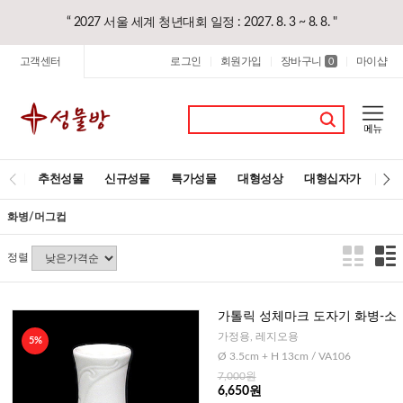
“ 2027 서울 세계 청년대회 일정 : 2027. 8. 3 ~ 8. 8. "
고객센터
로그인
회원가입
장바구니
마이샵
|
|
0
|
추천성물
신규성물
특가성물
대형성상
대형십자가
레
화병/머그컵
정렬
가톨릭 성체마크 도자기 화병-소
가정용, 레지오용
5%
Ø 3.5cm + H 13cm / VA106
7,000원
6,650원