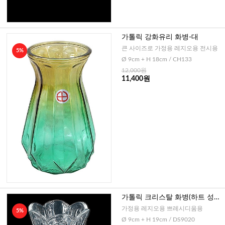
가톨릭 강화유리 화병-대
큰 사이즈로 가정용 레지오용 전시용
5%
Ø 9cm + H 18cm / CH133
12,000원
11,400원
가톨릭 크리스탈 화병(하트 성체
마크)
가정용 레지오용 쁘레시디움용
5%
Ø 9cm + H 19cm / DS9020