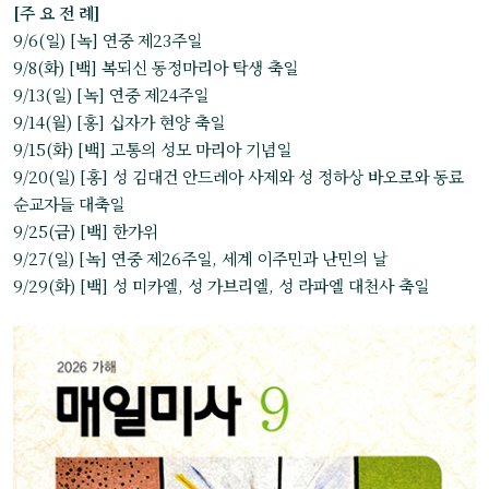
[주 요 전 례]
9/6(일) [녹] 연중 제23주일
9/8(화) [백] 복되신 동정마리아 탁생 축일
9/13(일) [녹] 연중 제24주일
9/14(월) [홍] 십자가 현양 축일
9/15(화) [백] 고통의 성모 마리아 기념일
9/20(일) [홍] 성 김대건 안드레아 사제와 성 정하상 바오로와 동료
순교자들 대축일
9/25(금) [백] 한가위
9/27(일) [녹] 연중 제26주일, 세계 이주민과 난민의 날
9/29(화) [백] 성 미카엘, 성 가브리엘, 성 라파엘 대천사 축일