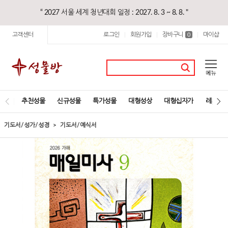
“ 2027 서울 세계 청년대회 일정 : 2027. 8. 3 ~ 8. 8. "
고객센터
로그인
회원가입
장바구니
마이샵
|
|
0
|
추천성물
신규성물
특가성물
대형성상
대형십자가
레지오
기도서/성가/성경
기도서/예식서