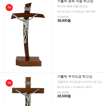
가톨릭 원목 작품 탁고상
주석의 원목 작품 벽고상
5%
W 12.5cm + H 23cm / WT700
40,000원
38,000원
가톨릭 주석도금 탁고상
전통적인 직각모양 디자인의 탁고상
5%
W 12.5cm + H 26cm / WT2
30,000원
28,500원