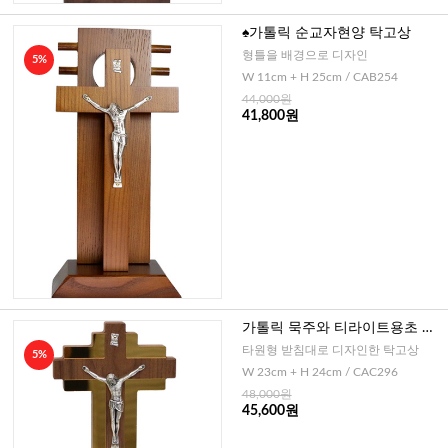
♠가톨릭 순교자현양 탁고상
형틀을 배경으로 디자인
5%
W 11cm + H 25cm / CAB254
44,000원
41,800원
가톨릭 묵주와 티라이트용초 받
침대 탁고상
타원형 받침대로 디자인한 탁고상
5%
W 23cm + H 24cm / CAC296
48,000원
45,600원