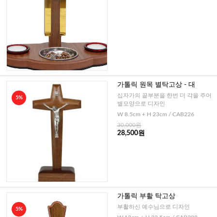
가톨릭 원목 별탁고상 - 대
십자가의 끝부분을 한번 더 각을 주어
5%
별모양으로 디자인
W 8.5cm + H 23cm / CAB226
30,000원
28,500원
가톨릭 부활 탁고상
부활하신 예수님으로 디자인
5%