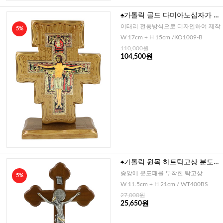
♠가톨릭 골드 다미아노십자가 탁
고상(이태리)-중24cm
이태리 전통방식으로 디자인하여 제작
5%
W 17cm + H 15cm /KO1009-B
110,000원
104,500원
♠가톨릭 원목 하트탁고상 분도-
중
중앙에 분도패를 부착한 탁고상
5%
W 11.5cm + H 21cm / WT400BS
27,000원
25,650원