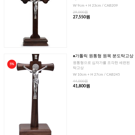
W 9cm + H 23cm / CAB209
29,000원
27,550원
♠가톨릭 원통형 원목 분도탁고상
원통형으로 십자가를 조각한 세련된
5%
탁고상
W 10cm + H 27cm / CAB245
44,000원
41,800원