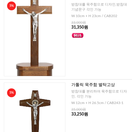
받침대를 묵주함으로 디자인,받침대
5%
기념문구 각인 가능
W 10cm + H 23cm / CAB202
33,000원
31,350원
가톨릭 묵주함 별탁고상
받침대를 분리하여 묵주함으로 디자
5%
인, 각인 가능
W 12cm + H 26.5cm / CAB243-1
35,000원
33,250원