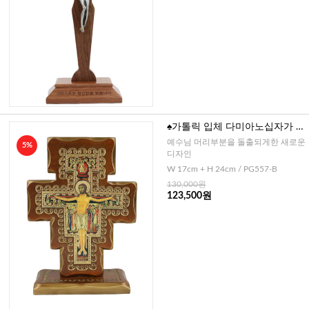
♠가톨릭 입체 다미아노십자가 탁
고상(이태리)-중24cm
예수님 머리부분을 돌출되게한 새로운
5%
디자인
W 17cm + H 24cm / PG557-B
130,000원
123,500원