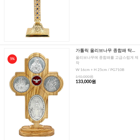
가톨릭 올리브나무 종합패 탁고
상(이태리)
올리브나무에 종합패를 고급스럽게 제
5%
작
W 16cm + H 25cm / PG710B
140,000원
133,000원