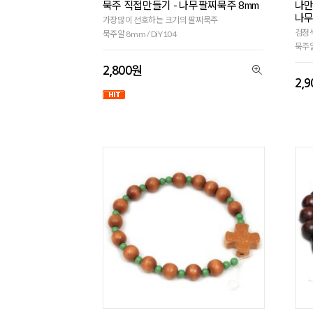
묵주 직접만들기 - 나무팔찌묵주 8mm
나만
나무
가장많이 선호하는 크기의 팔찌묵주
검정
묵주알 8mm / DiY104
묵주알
2,800원
2,