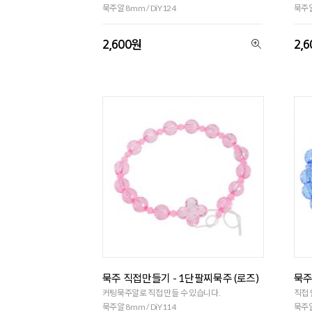
묵주알 8mm / DiY124
묵주알
2,600원
2,
묵주 직접만들기 - 1단팔찌묵주 (로즈)
묵주
커팅묵주알로 직접 만들 수 있습니다.
직접 
묵주알 8mm / DiY114
묵주알