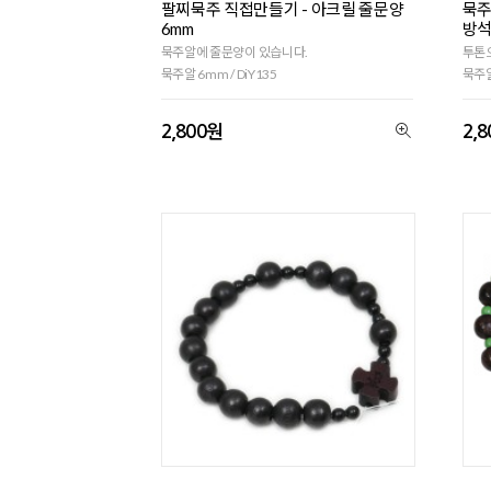
팔찌묵주 직접만들기 - 아크릴 줄문양
묵주
6mm
방석
묵주알에 줄문양이 있습니다.
투톤
묵주알 6mm / DiY135
묵주알
2,800원
2,