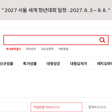
“ 2027 서울 세계 청년대회 일정 : 2027. 8. 3 ~ 8. 8. "
복사용목걸이
묵주반지
주요성경책
차량용품
신규성물
특가성물
대형성상
대형십자가
레지오마
직접만들기(DiY) (51)
한국의 미 (57)