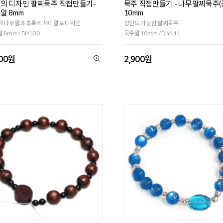
의 디자인 팔찌묵주 직접만들기-
묵주 직접만들기 - 나무팔찌묵주(
알 8mm
10mm
색 나무알과 초록색 사이알로 디자인
성인도 가능한 팔찌묵주
 8mm / DiY130
묵주알 10mm / DiY111
900원
2,900원