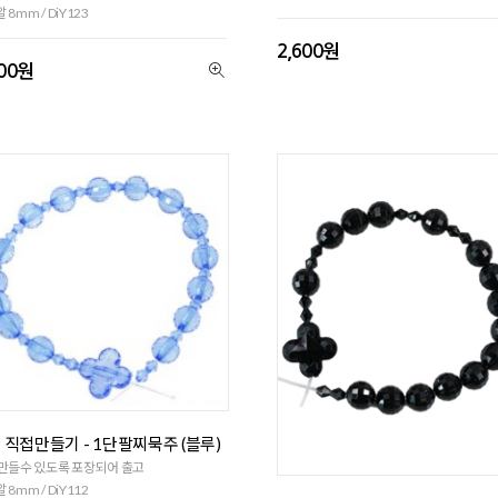
 8mm / DiY123
2,600원
600원
 직접만들기 - 1단팔찌묵주 (블루)
만들수 있도록 포장되어 출고
 8mm / DiY112