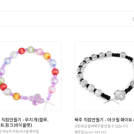
 직접만들기 - 무지개 (블루,
묵주 직접만들기 - 아크릴 화이트 
트,핑크,바이올렛)
앙징맞은 팔찌묵주를 만들 수 있습니다.
 색상의 커팅 아크릴 묵주알
묵주알 6mm / DiY119