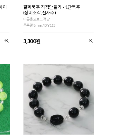
츠아이
팔찌묵주 직접만들기 - 1단묵주
(장미조각,진자주)
어른용으로도 적당
묵주알 8mm / DiY113
3,300원