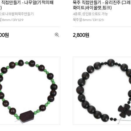
 직접만들기 - 나무알(기적의패
묵주 직접만들기 - 유리진주 (그레
)
화이트,바이올렛,핑크)
으로 나무팔찌묵주만들기
4종류, 성인용으로도 가능
 8mm / DiY129
묵주알 8mm / DiY125
800원
2,800원