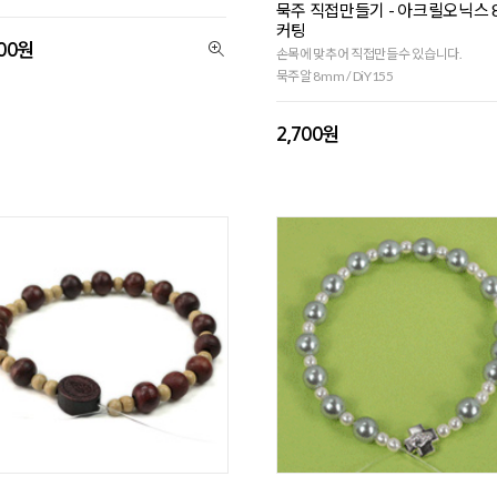
묵주 직접만들기 - 아크릴오닉스 8
커팅
600원
손목에 맞추어 직접만들수 있습니다.
묵주알 8mm / DiY155
2,700원