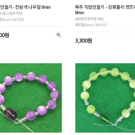
만들기- 진밤색 나무알 8mm
묵주 직접만들기 - 강화폴리 캣
8mm
부,중고등부 학생
6종류의 묵주알 색상
 8mm / DiY133
묵주알 8mm / DiY117
100원
3,300원