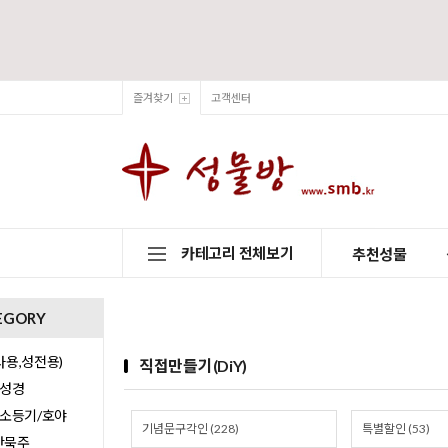
즐겨찾기
고객센터
카테고리 전체보기
추천성물
EGORY
용,성전용)
직접만들기(DiY)
/성경
/소등기/호야
기념문구각인 (228)
특별할인 (53)
0단묵주