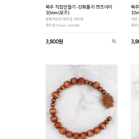
묵주 직접만들기-강화폴리 캣츠아이
묵주
10mm (로즈)
10
분홍색상의 묵주알,아이용
약간 
묵주알 10mm / iM188
묵주알
3,800원
3,