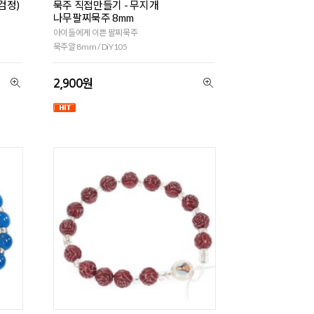
검정)
묵주 직접만들기 - 무지개
나무팔찌묵주 8mm
아이들에게 이쁜 팔찌묵주
묵주알 8mm / DiY105
2,900원