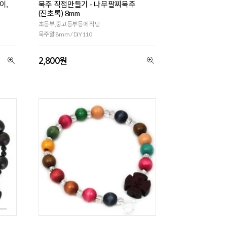
이,
묵주 직접만들기 - 나무팔찌묵주
(진초록) 8mm
초등부,중고등부등에 적당
묵주알 8mm / DiY110
2,800원