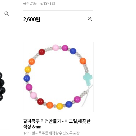
묵주알 8mm / DiY115
2,600원
팔찌묵주 직접만들기 - 아크릴,깨끗한
색상 6mm
1개의 팔찌묵주를 제작할 수 있도록 포장