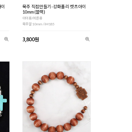
아이
묵주 직접만들기-강화폴리 캣츠아이
10mm (블랙)
아이용/어른용
묵주알 10mm / iM185
3,800원