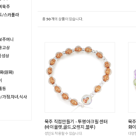
찌묵주
트/스카폴라
총
50
개의 상품이 있습니다.
보주머니
용고상
종성상
화(원화)
이
품등
/가정,자녀,식사
묵주 직접만들기 - 투명아크릴 센터
묵주
(바이올렛,골드,오렌지,블루)
화이
성인도 착용할 수 있습니다.
다양한