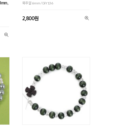
mm,
묵주알 6mm / DiY136
2,800원