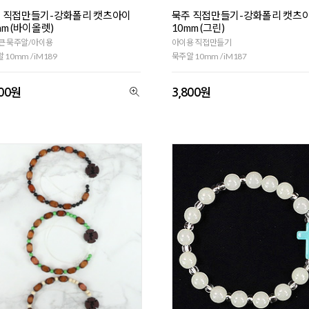
 직접만들기-강화폴리 캣츠아이
묵주 직접만들기-강화폴리 캣츠
mm (바이올렛)
10mm (그린)
큰 묵주알/아이용
아이용 직접만들기
 10mm / iM189
묵주알 10mm / iM187
800원
3,800원