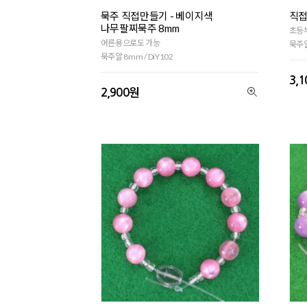
묵주 직접만들기 - 베이지색
직접
나무팔찌묵주 8mm
초등
어른용으로도 가능
묵주알
묵주알 8mm / DiY102
3,
2,900원