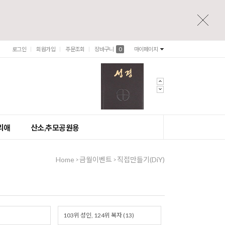
로그인
회원가입
주문조회
장바구니
0
마이페이지
리애
산소,추모공원용
Home
금월이벤트
직접만들기(DiY)
>
>
103위 성인, 124위 복자 (13)