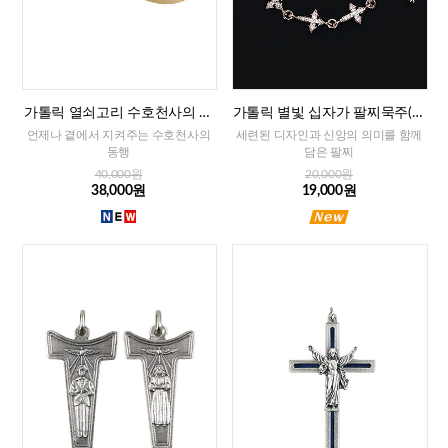
가톨릭 열쇠고리 수호천사의 축
가톨릭 별빛 십자가 팔찌묵주(로
복(프랑스)
즈골드)
언제나 곁에서 지켜주는 수호천사의
세련된 디자인과 신앙의 의미를 함께
동행
담은 팔찌
40,000원
20,000원
38,000원
19,000원