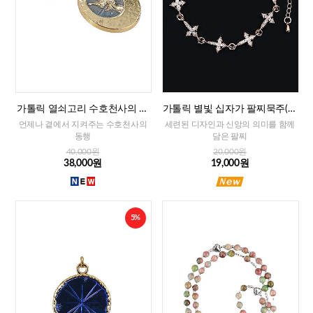
가톨릭 열쇠고리 수호천사의 축
가톨릭 별빛 십자가 팔찌묵주(로
복(프랑스)
즈골드)
언제나 곁에서 지켜주는 수호천사의
세련된 디자인과 신앙의 의미를 함께
동행
담은 팔찌
40,000원
20,000원
38,000원
19,000원
5%