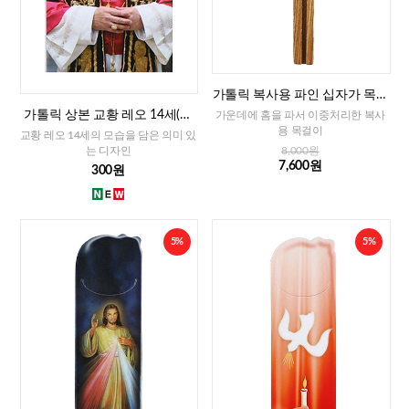
가톨릭 복사용 파인 십자가 목걸
이
가톨릭 상본 교황 레오 14세(이
가운데에 홈을 파서 이중처리한 복사
태리)
용 목걸이
교황 레오 14세의 모습을 담은 의미 있
는 디자인
8,000원
7,600원
300원
5%
5%