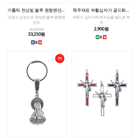
가톨릭 천상빛 블루 원형펜던트
묵주재료 부활십자가 골드화이
(프랑스)
트(이태리)-소
프랑스 감성으로 완성한 블루 원형펜
에폭시 십자가에 예수님을 별도로 부
던트
착
2,900원
35,000원
33,250원
5%