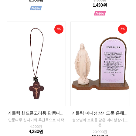
8,500원
1,500원
1,430원
5%
5%
가톨릭 핸드폰고리용-단풍나무
가톨릭 미니성상기도문-은혜성
십자가
모(가정을 위한 기도)
단풍나무 십자가와 흑단목으로 제작
성모님의 보호를 담은 미니성상기도
문
4,500원
4,280원
20,000원