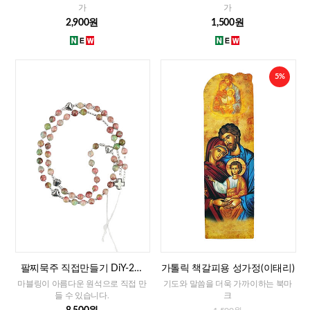
가
가
2,900원
1,500원
5%
팔찌묵주 직접만들기 DiY-2줄
가톨릭 책갈피용 성가정(이태리)
팔찌묵주 화만옥 4mm
마블링이 아름다운 원석으로 직접 만
기도와 말씀을 더욱 가까이하는 북마
들 수 있습니다.
크