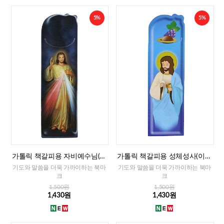
5%
5%
가톨릭 책갈피용 자비예수님(이
가톨릭 책갈피용 성체성사(이태
태리)
리)
기도와 말씀을 더욱 가까이하는 북마
기도와 말씀을 더욱 가까이하는 북마
크
크
1,500원
1,500원
1,430원
1,430원