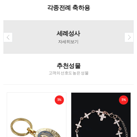
각종전례 축하용
세례성사
자세히보기
추천성물
고객의 선호도 높은 성물
5%
5%