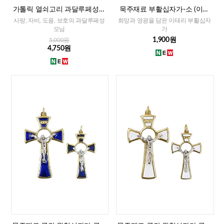
가톨릭 열쇠고리 과달루페성모
묵주재료 부활십자가-소 (이태
(이태리)
리)-레드,화이트,블루
사랑, 자비, 도움, 보호의 과달루페성
희망과 영광을 담은 이태리 부활십자
모님
가
1,900원
5,000원
4,750원