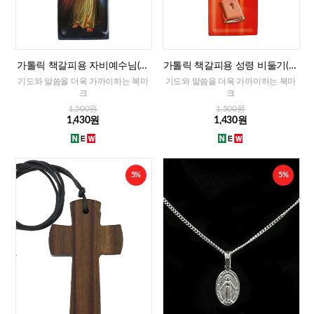
가톨릭 책갈피용 자비예수님(이
가톨릭 책갈피용 성령 비둘기(이
태리)
태리)
기도와 말씀을 더욱 가까이하는 북마
기도와 말씀을 더욱 가까이하는 북마
크
크
1,500원
1,500원
1,430원
1,430원
5%
5%