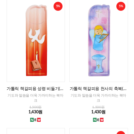
5%
5%
가톨릭 책갈피용 성령 비둘기(이
가톨릭 책갈피용 천사의 축복(이
태리)
태리)
기도와 말씀을 더욱 가까이하는 북마
기도와 말씀을 더욱 가까이하는 북마
크
크
1,500원
1,500원
1,430원
1,430원