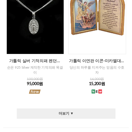
가톨릭 실버 기적의패 펜던트
가톨릭 이연판 이콘-미카엘대천
+목걸이줄
사+기도문(이태리)
순은 925 Silver 제작한 기적의패 목걸
당신의 하루를 지켜주는 믿음의 수호
이
자
100,000원
16,000원
95,000원
15,200원
더보기 ▼