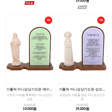
19,000원
5%
5%
가톨릭 미니성상기도문-예수성
가톨릭 미니성상기도문-성모자
심(식사전후 기도)
(자녀를 위한 기도)
가정의 식탁을 축복하는 미니성상기
성모님의 사랑을 담은 미니성상기도
도문
문
20,000원
20,000원
19,000원
19,000원