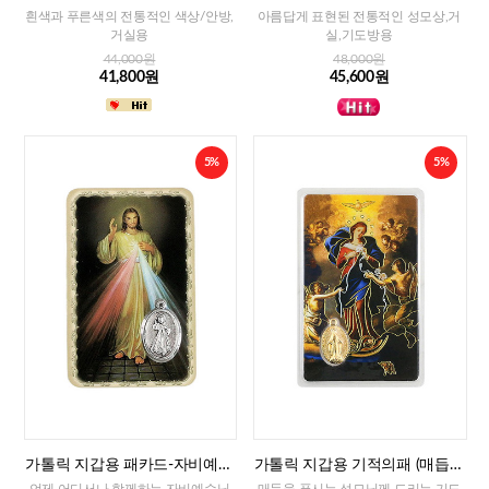
흰색과 푸른색의 전통적인 색상/안방,
아름답게 표현된 전통적인 성모상,거
거실용
실,기도방용
44,000원
48,000원
41,800원
45,600원
5%
5%
가톨릭 지갑용 패카드-자비예수
가톨릭 지갑용 기적의패 (매듭을
님(이태리)
푸시는 성모님)2
언제 어디서나 함께하는 자비예수님
매듭을 푸시는 성모님께 드리는 기도