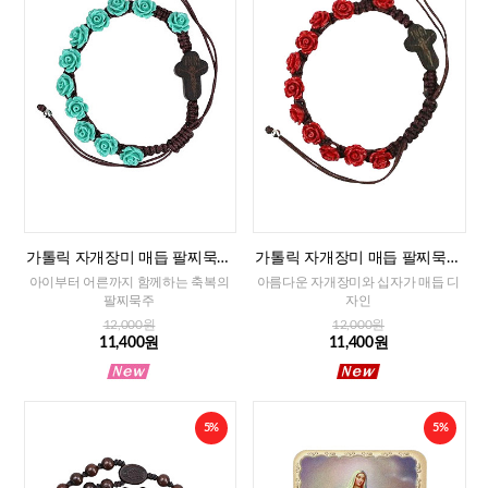
가톨릭 자개장미 매듭 팔찌묵주
가톨릭 자개장미 매듭 팔찌묵주
(민트)-8mm
(레드)-8mm
아이부터 어른까지 함께하는 축복의
아름다운 자개장미와 십자가 매듭 디
팔찌묵주
자인
12,000원
12,000원
11,400원
11,400원
5%
5%