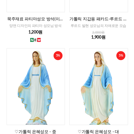
묵주재료 파티마성모 방석(이태
가톨릭 지갑용 패카드-루르드 발
리)-대,중,소
현 성모님(이태리)
양면 디자인의 파티마 성모님 방석
루르드 발현 성모님의 자애로운 모습
1,200원
2,000원
1,900원
5%
5%
♡가톨릭 은혜성모 - 중
♡가톨릭 은혜성모 - 대