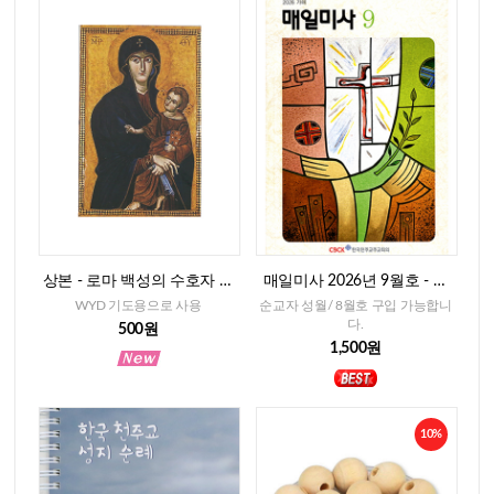
상본 - 로마 백성의 수호자 성
매일미사 2026년 9월호 - 일
모님, 2매
반판
WYD 기도용으로 사용
순교자 성월/ 8월호 구입 가능합니
다.
500원
1,500원
10%