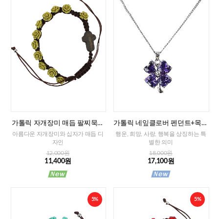
가톨릭 자개장미 매듭 팔찌묵주
가톨릭 네잎클로버 펜던트+목걸
(그린)-8mm
이줄
아름다운 자개장미와 십자가 매듭 디
행운, 희망, 사랑, 행복을 상징하는 특
자인
별한 의미
12,000원
18,000원
11,400원
17,100원
5%
5%