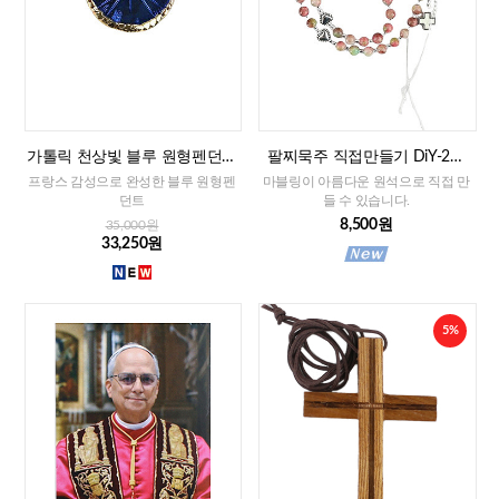
가톨릭 천상빛 블루 원형펜던트
팔찌묵주 직접만들기 DiY-2줄
(프랑스)
팔찌묵주 화만옥 4mm
프랑스 감성으로 완성한 블루 원형펜
마블링이 아름다운 원석으로 직접 만
던트
들 수 있습니다.
8,500원
35,000원
33,250원
5%