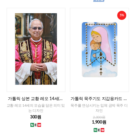
5%
가톨릭 상본 교황 레오 14세(이
가톨릭 묵주기도 지갑용카드 책
태리)
갈피겸용-성모자(이태리)
교황 레오 14세의 모습을 담은 의미 있
묵주를 연상시키는 입체 금박 묵주 디
는 디자인
자인
300원
2,000원
1,900원