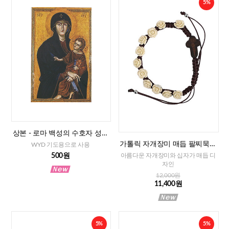
5%
상본 - 로마 백성의 수호자 성모
님, 2매
가톨릭 자개장미 매듭 팔찌묵주
WYD 기도용으로 사용
(아이보리)-8mm
500원
아름다운 자개장미와 십자가 매듭 디
자인
12,000원
11,400원
5%
5%