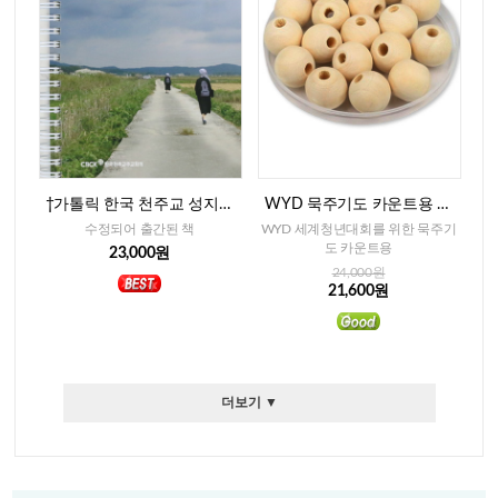
†가톨릭 한국 천주교 성지순
WYD 묵주기도 카운트용 베
례(개정중보판)
이지색 나무알-15mm(300개)
수정되어 출간된 책
WYD 세계청년대회를 위한 묵주기
도 카운트용
23,000원
24,000원
21,600원
더보기 ▼