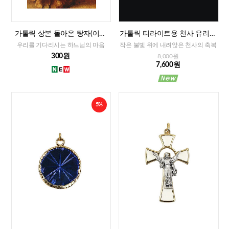
가톨릭 상본 돌아온 탕자(이태
가톨릭 티라이트용 천사 유리홀
리)
더
우리를 기다리시는 하느님의 마음
작은 불빛 위에 내려앉은 천사의 축복
300원
8,000원
7,600원
5%