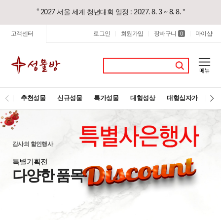
“ 2027 서울 세계 청년대회 일정 : 2027. 8. 3 ~ 8. 8. "
고객센터
로그인
회원가입
장바구니
마이샵
|
|
0
|
추천성물
신규성물
특가성물
대형성상
대형십자가
레
감사의 할인행사
특별기획전
다양한 품목