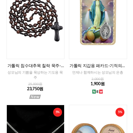
가톨릭 침수대추목 칠락 묵주-8
가톨릭 지갑용 패카드-기적의성
mm
모님(이태리)
성모님의 기쁨을 묵상하는 기도용 묵
언제나 함께하시는 성모님의 은총
주
2,000원
1,900원
25,000원
23,750원
5%
5%