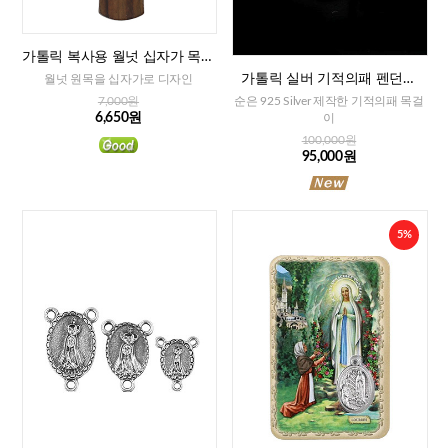
가톨릭 복사용 월넛 십자가 목걸
이
가톨릭 실버 기적의패 펜던트
월넛 원목을 십자가로 디자인
+목걸이줄
순은 925 Silver 제작한 기적의패 목걸
7,000원
6,650원
이
100,000원
95,000원
5%