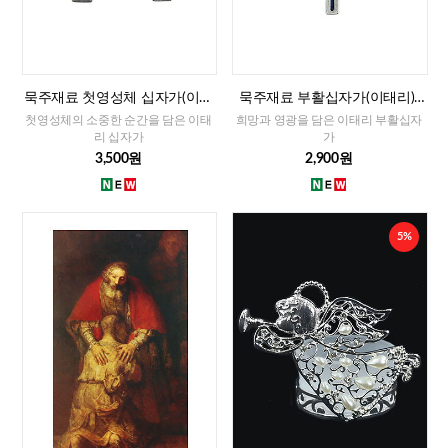
묵주재료 첫영성체 십자가(이태
묵주재료 부활십자가(이태리)-
리)-남자,여자
대
첫영성체의 소중한 순간을 담은 이태
희망과 영광을 담은 이태리 부활십자
리 십자가
가
3,500원
2,900원
5%