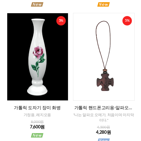
5%
5%
가톨릭 도자기 장미 화병
가톨릭 핸드폰고리용-알파오메
가 십자가
가정용, 레지오용
"나는 알파요 오메가, 처음이며 마지막
이다."
8,000원
7,600원
4,500원
4,280원