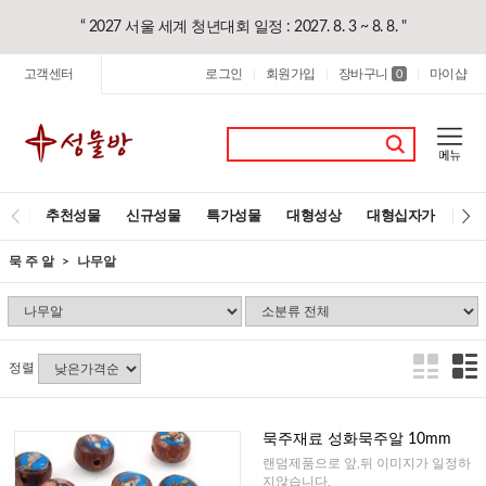
“ 2027 서울 세계 청년대회 일정 : 2027. 8. 3 ~ 8. 8. "
고객센터
로그인
회원가입
장바구니
마이샵
|
|
0
|
추천성물
신규성물
특가성물
대형성상
대형십자가
레
묵 주 알
나무알
정렬
묵주재료 성화묵주알 10mm
랜덤제품으로 앞,뒤 이미지가 일정하
지않습니다.