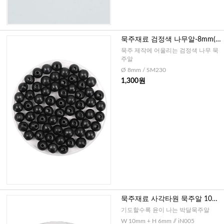
묵주재료 검정색 나무알-8mm(3
0개)
묵주 제작에 어울리는 검정색 나무 묵
주알
Ø 8mm / SM230
1,300원
묵주재료 사각타원 묵주알 10m
m-10개
기도할수록 윤이 나는 박달묵주알
W 10mm + H 6mm // iN005