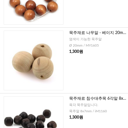
묵주재료 나무알 - 베이지 20mm
(5개)
염색이 가능한 묵주알
Ø 20mm / MY1605
1,300원
묵주재료 침수대추목 6각알 8x7
mm (5개)
육각 묵주알입니다.
묵주알 8x7mm / iM1160
1,300원