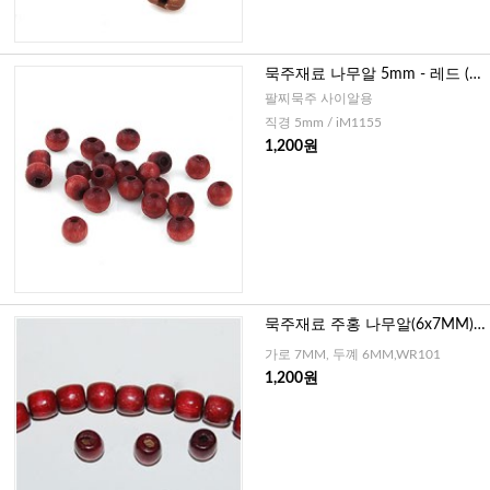
묵주재료 나무알 5mm - 레드 (2
0개)
팔찌묵주 사이알용
직경 5mm / iM1155
1,200원
묵주재료 주홍 나무알(6x7MM)-
30개
가로 7MM, 두꼐 6MM,WR101
1,200원