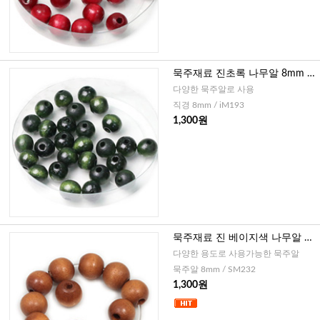
묵주재료 진초록 나무알 8mm -
30개
다양한 묵주알로 사용
직경 8mm / iM193
1,300원
묵주재료 진 베이지색 나무알 8
mm - 30개
다양한 용도로 사용가능한 묵주알
묵주알 8mm / SM232
1,300원