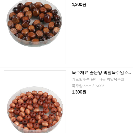
1,300원
묵주재료 줄문양 박달묵주알 6m
m-20개
기도할수록 윤이 나는 박달묵주알
묵주알 6mm / iN003
1,300원