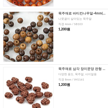
묵주재료 바티칸나무알-4mm(20
개)
나뭇결이 살아있는 묵주알
직경 4mm / SB103
1,200원
묵주재료 삼각 장미문양 판형 묵
주알 8mm (20개)
다양한 용도, 묵주알, 사이알용
직경 8mm / iM1161
1,200원