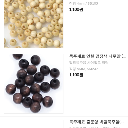
직경 4mm / SB105
1,100원
묵주재료 연한 검정색 나무알 (5
MM-20개)
팔찌묵주용 사이알로 적당
직경 5MM, SM237
1,100원
묵주재료 줄문양 박달묵주알(진
밤색) 5mm-20개