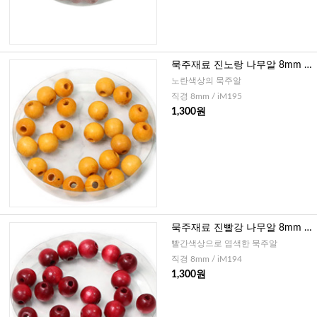
묵주재료 진노랑 나무알 8mm -
30개
노란색상의 묵주알
직경 8mm / iM195
1,300원
묵주재료 진빨강 나무알 8mm -
30개
빨간색상으로 염색한 묵주알
직경 8mm / iM194
1,300원