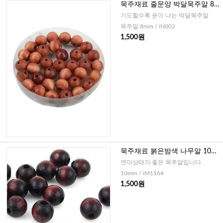
묵주재료 줄문양 박달묵주알 8m
m-20개
기도할수록 윤이 나는 박달묵주알
묵주알 8mm / iN002
1,500원
묵주재료 붉은밤색 나무알 10m
m - 30개
연마상태가 좋은 묵주알입니다.
10mm / iM1164
1,500원