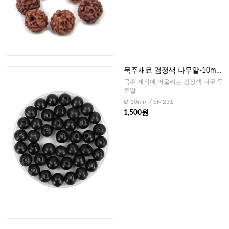
묵주재료 검정색 나무알-10mm
(30개)
묵주 제작에 어울리는 검정색 나무 묵
주알
Ø 10mm / SM231
1,500원