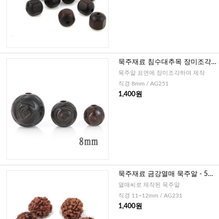
묵주재료 침수대추목 장미조각
묵주알 8mm - 5개
묵주알 표면에 장미조각하여 제작
직경 8mm / AG251
1,400원
묵주재료 금강열매 묵주알 - 5개
(11~12mm)
열매씨로 제작된 묵주알
직경 11~12mm / AG231
1,400원