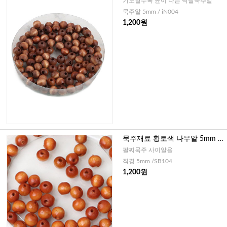
기도할수록 윤이 나는 박달묵주알
묵주알 5mm / iN004
1,200원
묵주재료 황토색 나무알 5mm -
20개
팔찌묵주 사이알용
직경 5mm /SB104
1,200원