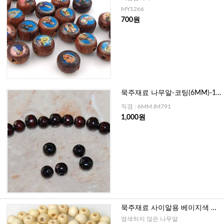
MY1266
700원
묵주재료 나무알-코팅(6MM)-15
개
직경 : 6MM.IM791
1,000원
묵주재료 사이알용 베이지색 나
무알 4mm - 20개
염색하지 않은 나무알