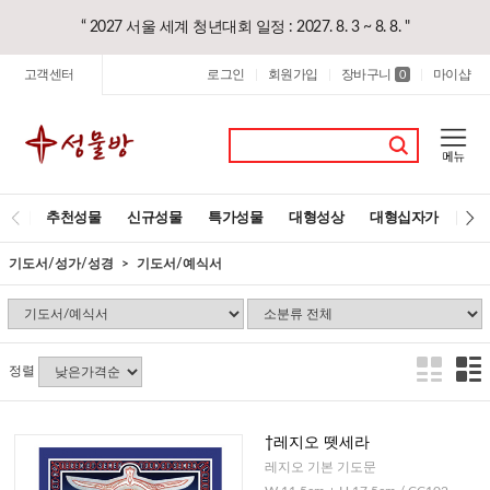
“ 2027 서울 세계 청년대회 일정 : 2027. 8. 3 ~ 8. 8. "
고객센터
로그인
회원가입
장바구니
마이샵
|
|
0
|
추천성물
신규성물
특가성물
대형성상
대형십자가
레
기도서/성가/성경
기도서/예식서
정렬
†레지오 뗏세라
레지오 기본 기도문