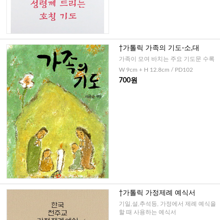
†가톨릭 가족의 기도-소,대
가족이 모여 바치는 주요 기도문 수록
W 9cm + H 12.8cm / PD102
700원
†가톨릭 가정제례 예식서
기일,설,추석등, 가정에서 제례 예식을
할 때 사용하는 예식서