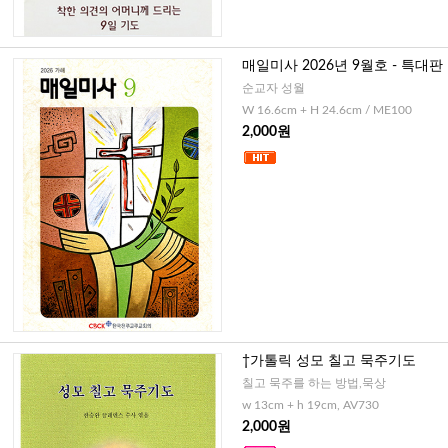
매일미사 2026년 9월호 - 특대판
순교자 성월
W 16.6cm + H 24.6cm / ME100
2,000원
†가톨릭 성모 칠고 묵주기도
칠고 묵주를 하는 방법,묵상
w 13cm + h 19cm, AV730
2,000원