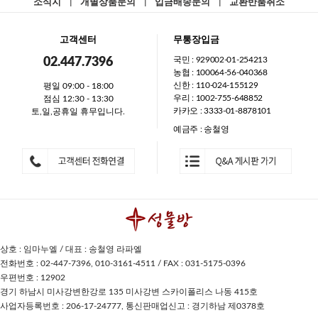
소식지
|
개별상품문의
|
입금배송문의
|
교환반품취소
고객센터
무통장입금
국민 : 929002-01-254213
02.447.7396
농협 : 100064-56-040368
신한 : 110-024-155129
평일 09:00 - 18:00
우리 : 1002-755-648852
점심 12:30 - 13:30
카카오 : 3333-01-8878101
토,일,공휴일 휴무입니다.
예금주 : 송철영
상호 : 임마누엘 / 대표 : 송철영 라파엘
전화번호 : 02-447-7396, 010-3161-4511 / FAX : 031-5175-0396
우편번호 : 12902
경기 하남시 미사강변한강로 135 미사강변 스카이폴리스 나동 415호
사업자등록번호 : 206-17-24777, 통신판매업신고 : 경기하남 제0378호