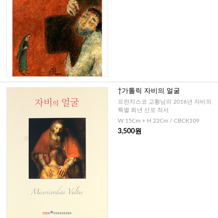
†가톨릭 자비의 얼굴
프란치스코 교황님의 2016년 자비의
특별 희년 선포 칙서
W 15Cm + H 22Cm / CBCK109
3,500원