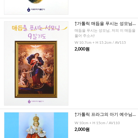
†가톨릭 매듭을 푸시는 성모님 9
일기도
매듭을 푸시는 성모님, 저의 이 매듭을
풀어 주소서!
W 10.7cm + H 15.2cm / AV115
2,000원
†가톨릭 프라그의 아기 예수님께
드리는 기도
W 10cm + H 15cm / AV110
2,000원