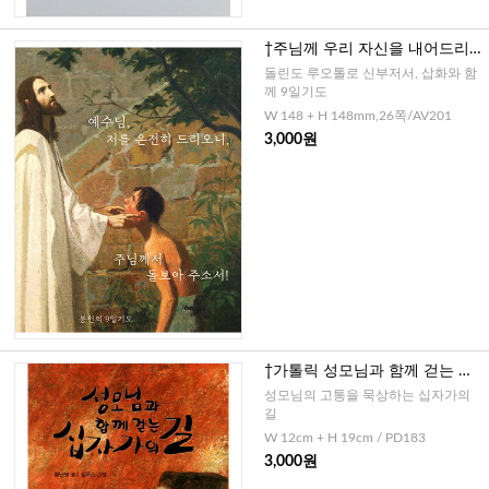
†주님께 우리 자신을 내어드리는
9일기도
돌린도 루오톨로 신부저서, 삽화와 함
께 9일기도
W 148 + H 148mm,26쪽/AV201
3,000원
†가톨릭 성모님과 함께 걷는 십
자가의 길
성모님의 고통을 묵상하는 십자가의
길
W 12cm + H 19cm / PD183
3,000원