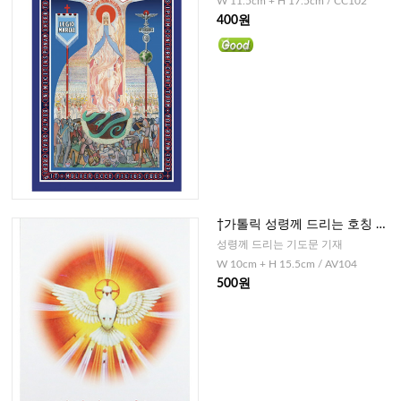
W 11.5cm + H 17.5cm / CC102
400원
†가톨릭 성령께 드리는 호칭 기
도(3단접지)
성령께 드리는 기도문 기재
W 10cm + H 15.5cm / AV104
500원