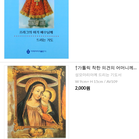
†가톨릭 착한 의견의 어머니께
드리는 9일 기도
성모마리아께 드리는 기도서
W 9cm+ H 15cm / AV109
2,000원