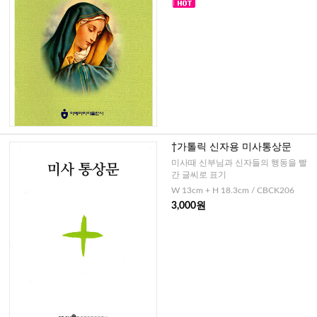
†가톨릭 신자용 미사통상문
미사때 신부님과 신자들의 행동을 빨
간 글씨로 표기
W 13cm + H 18.3cm / CBCK206
3,000원