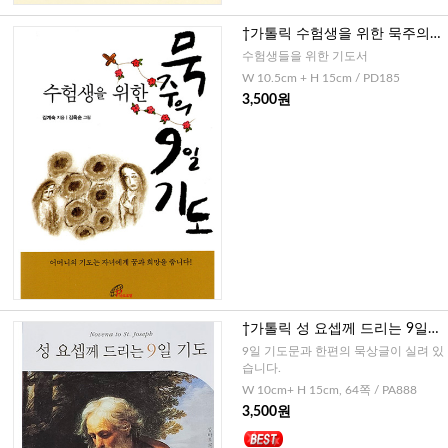
†가톨릭 수험생을 위한 묵주의 9
일기도(소, 대)-스프링
수험생들을 위한 기도서
W 10.5cm + H 15cm / PD185
3,500원
†가톨릭 성 요셉께 드리는 9일기
도
9일 기도문과 한편의 묵상글이 실려 있
습니다.
W 10cm+ H 15cm, 64쪽 / PA888
3,500원