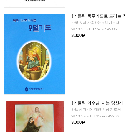
†가톨릭 묵주기도로 드리는 9일
기도(소)
가장 많이 사용하는 9일 기도서
W 10.5cm + H 15cm / AV112
3,000원
†가톨릭 예수님, 저는 당신께 의
탁합니다.(자비심 기도서)
하느님 자비에 대한 신심 기도서
W 10.5mm + H 15cm / AV230
3,000원