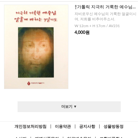
†가톨릭 지극히 거룩한 예수님
얼굴께 바치는 9일기도
자비로우신 예수님의 거룩한 얼굴이시
여, 저희를 비추어주소서.
W 12cm + H 17cm / AV231
4,000원
더보기 ▼
개인정보처리방침
|
이용약관
|
공지사항
|
성물방동정