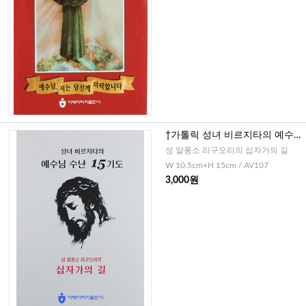
†가톨릭 성녀 비르지타의 예수님
수난 15기도(소)
성 알퐁소 리구오리의 십자가의 길
W 10.5cm+H 15cm / AV107
3,000원