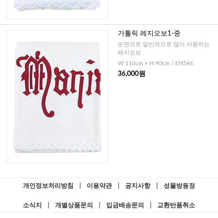
가톨릭 레지오보1-중
순면으로 일반적으로 많이 사용하는
레지오보
W 110cm + H 90cm / EH546
36,000원
개인정보처리방침
|
이용약관
|
공지사항
|
성물방동정
소식지
|
개별상품문의
|
입금배송문의
|
교환반품취소