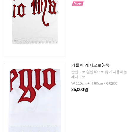
가톨릭 레지오보3-중
순면으로 일반적으로 많이 사용하는
레지오보
W 115cm + H 80cm / GR200
36,000원