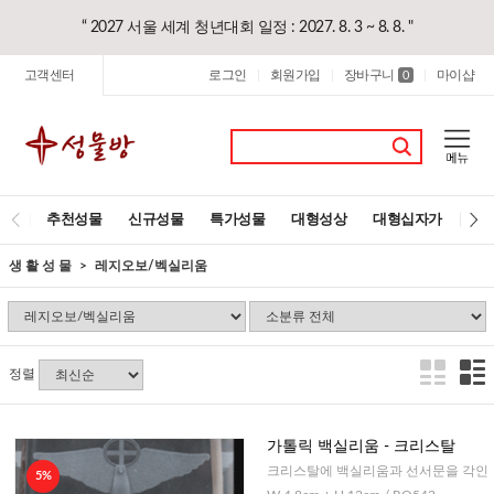
“ 2027 서울 세계 청년대회 일정 : 2027. 8. 3 ~ 8. 8. "
고객센터
로그인
회원가입
장바구니
마이샵
|
|
0
|
추천성물
신규성물
특가성물
대형성상
대형십자가
레
생 활 성 물
레지오보/벡실리움
정렬
가톨릭 백실리움 - 크리스탈
크리스탈에 백실리움과 선서문을 각인
5%