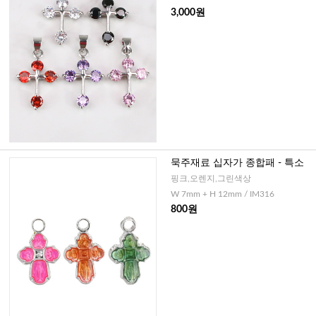
3,000원
묵주재료 십자가 종합패 - 특소
핑크,오렌지,그린색상
W 7mm + H 12mm / IM316
800원