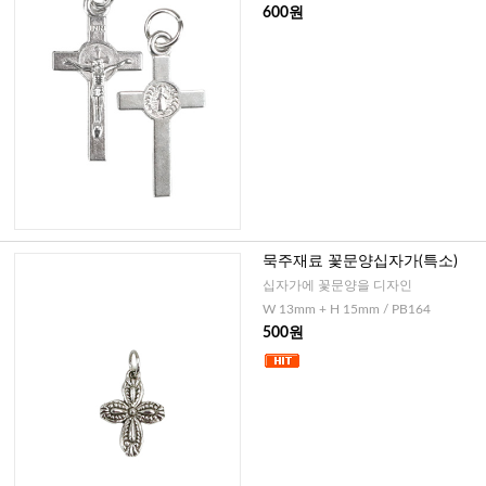
600원
묵주재료 꽃문양십자가(특소)
십자가에 꽃문양을 디자인
W 13mm + H 15mm / PB164
500원