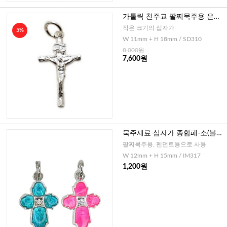
가톨릭 천주교 팔찌묵주용 은십
자가 - 특소
작은 크기의 십자가
5%
W 11mm + H 18mm / SD310
8,000원
7,600원
묵주재료 십자가 종합패-소(블루,
핑크)
팔찌묵주용, 펜던트용으로 사용
W 12mm + H 15mm / IM317
1,200원