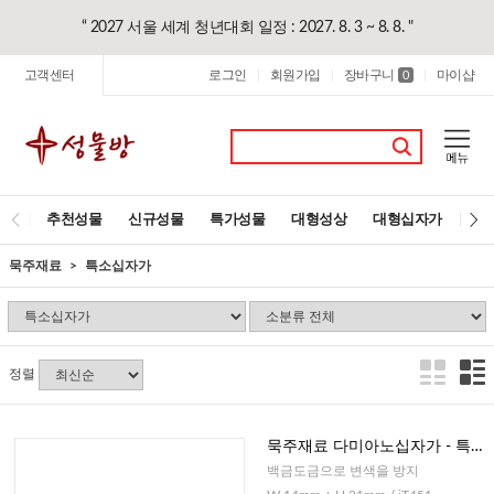
“ 2027 서울 세계 청년대회 일정 : 2027. 8. 3 ~ 8. 8. "
고객센터
로그인
회원가입
장바구니
마이샵
|
|
0
|
추천성물
신규성물
특가성물
대형성상
대형십자가
레
묵주재료
특소십자가
정렬
묵주재료 다미아노십자가 - 특소
(이태리)
백금도금으로 변색을 방지