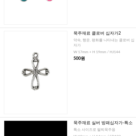
묵주재료 클로버 십자가2
약속, 행운, 평화를 나타내는 클로버 십
자가
W 17mm + H 19mm / HJ144
500원
묵주재료 실버 방패십자가-특소
특소 사이즈로 팔찌묵주용