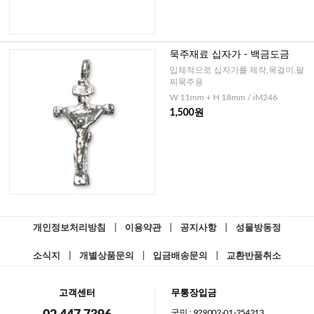
묵주재료 십자가 - 백금도금
입체적으로 십자가를 제작,목걸이,팔
찌묵주용
W 11mm + H 18mm / iM246
1,500원
개인정보처리방침
|
이용약관
|
공지사항
|
성물방동정
소식지
|
개별상품문의
|
입금배송문의
|
교환반품취소
고객센터
무통장입금
국민 : 929002-01-254213