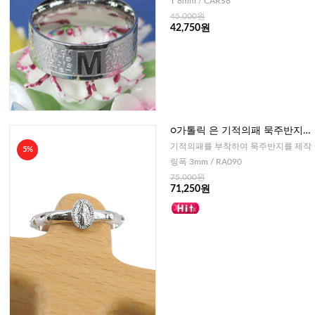
T 8mm / CARS8
45,000원
42,750원
○가톨릭 은 기적의패 묵주반지
(이태리)
기적의패를 부착하여 묵주반지를 제작
5%
링폭 3mm / RA090
75,000원
71,250원