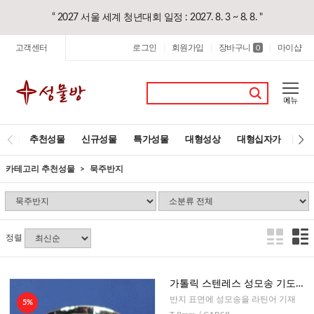
“ 2027 서울 세계 청년대회 일정 : 2027. 8. 3 ~ 8. 8. "
고객센터
로그인
회원가입
장바구니
마이샵
|
|
0
|
추천성물
신규성물
특가성물
대형성상
대형십자가
레
카테고리 추천성물
묵주반지
정렬
가톨릭 스텐레스 성모송 기도반
지 (이태리)
반지 표면에 성모송을 라틴어 기재
5%