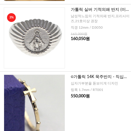
가톨릭 실버 기적의패 반지 (이태
리 )
남성적느낌의 기적의패 반지,프리사이
3%
즈,21호이상 권장
직경 12mm / D3050
165,000원
160,050원
○가톨릭 14K 묵주반지 - 직십자
가
십자가부분을 돋보이게 디자인
링폭 1.7mm / RT001
550,000원