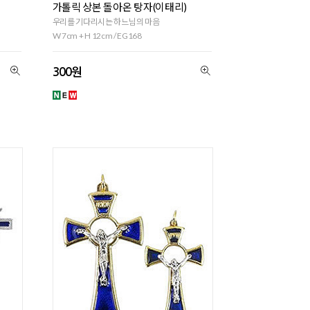
가톨릭 상본 돌아온 탕자(이태리)
우리를 기다리시는 하느님의 마음
W 7cm + H 12cm / EG168
300원