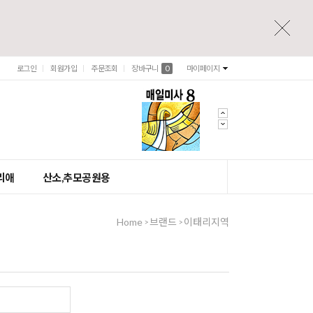
로그인
회원가입
주문조회
장바구니
0
마이페이지
리애
산소,추모공원용
Home
브랜드
이태리지역
>
>