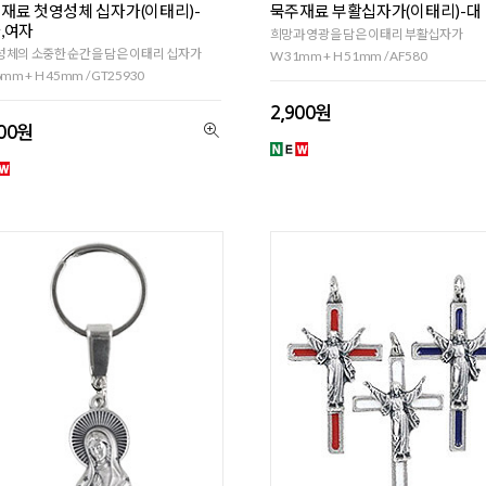
재료 첫영성체 십자가(이태리)-
묵주재료 부활십자가(이태리)-대
,여자
희망과 영광을 담은 이태리 부활십자가
체의 소중한 순간을 담은 이태리 십자가
W 31mm + H 51mm / AF580
mm + H 45mm / GT25930
2,900원
500원