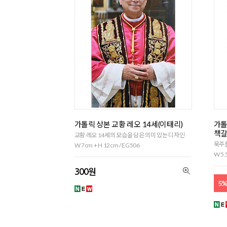
가톨릭 상본 교황 레오 14세(이태리)
가톨
책갈
교황 레오 14세의 모습을 담은 의미 있는 디자인
묵주를
W 7cm + H 12cm / EG506
W 5.
300원
5