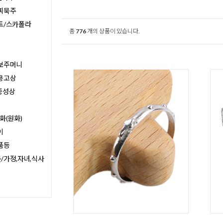
찌묵주
트/스카폴라
총
776
개의 상품이 있습니다.
보주머니
용고상
종성상
화(원화)
이
품등
/가정,자녀,식사