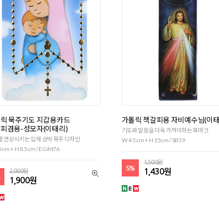
릭 묵주기도 지갑용카드
가톨릭 책갈피용 자비예수님(이태
피겸용-성모자(이태리)
기도와 말씀을 더욱 가까이하는 북마크
 연상시키는 입체 금박 묵주 디자인
W 4.5cm + H 15cm / SB39
5cm + H 8.5cm / EGiM76
1,500원
5%
1,430원
2,000원
%
1,900원