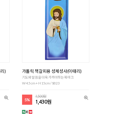
리)
가톨릭 책갈피용 성체성사(이태리)
기도와 말씀을 더욱 가까이하는 북마크
W 4.5cm + H 15cm / SB23
1,500원
5%
1,430원