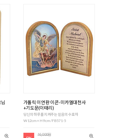
모님
가톨릭 이연판 이콘-미카엘대천사
+기도문(이태리)
당신의 하루를 지켜주는 믿음의 수호자
W 12cm + H 9cm / FB571-5
16,000원