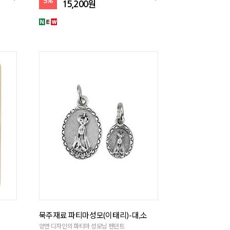
5%
15,200원
묵주재료 파티마성모(이태리)-대,소
양면 디자인의 파티마 성모님 펜던트