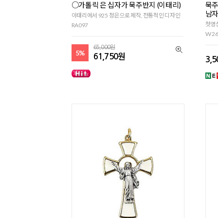
○가톨릭 은 십자가 묵주반지 (이태리)
묵주
남자
이태리에서 925 정은으로 제작, 전통적인 디자인
첫영성
RA097
W 26
65,000원
5%
61,750원
3,