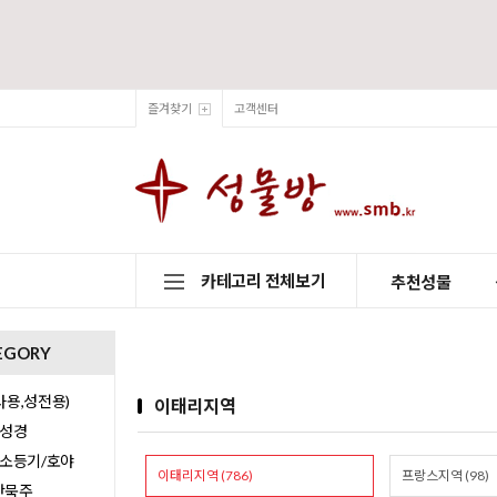
즐겨찾기
고객센터
카테고리 전체보기
추천성물
EGORY
용,성전용)
이태리지역
/성경
/소등기/호야
이태리지역 (786)
프랑스지역 (98)
0단묵주