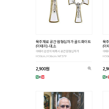
묵주재료 공간 원형십자가 골드화이트
묵주
(이태리)-대,소
(이
이태리 감성의 에폭시 공간 원형십자가
이태
H 50cm, H 36cm / AF579
H 50
2,900원
2,