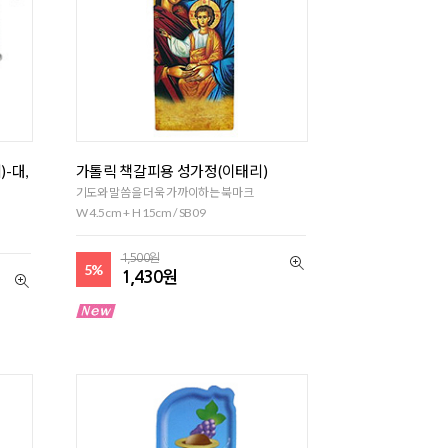
-대,
가톨릭 책갈피용 성가정(이태리)
기도와 말씀을 더욱 가까이하는 북마크
W 4.5cm + H 15cm / SB09
1,500원
5%
1,430원