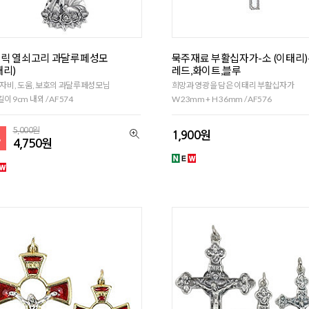
릭 열쇠고리 과달루페성모
묵주재료 부활십자가-소 (이태리)
태리)
레드,화이트,블루
 자비, 도움, 보호의 과달루페성모님
희망과 영광을 담은 이태리 부활십자가
이 9cm 내외 / AF574
W 23mm + H 36mm / AF576
5,000원
1,900원
%
4,750원