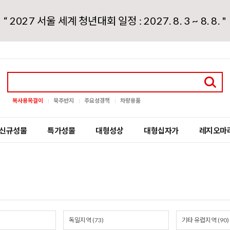
“ 2027 서울 세계 청년대회 일정 : 2027. 8. 3 ~ 8. 8. "
복사용목걸이
묵주반지
주요성경책
차량용품
신규성물
특가성물
대형성상
대형십자가
레지오마
독일지역 (73)
기타 유럽지역 (90)