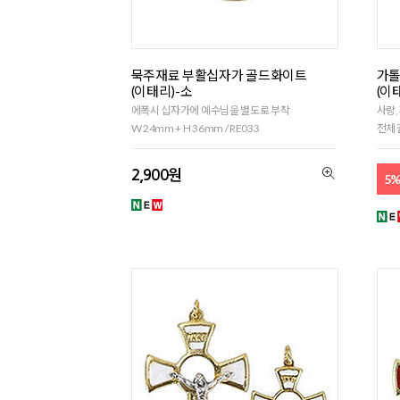
묵주재료 부활십자가 골드화이트
가톨
(이태리)-소
(이
에폭시 십자가에 예수님을 별도로 부착
사랑,
W 24mm + H 36mm / RE033
전체길
2,900원
5