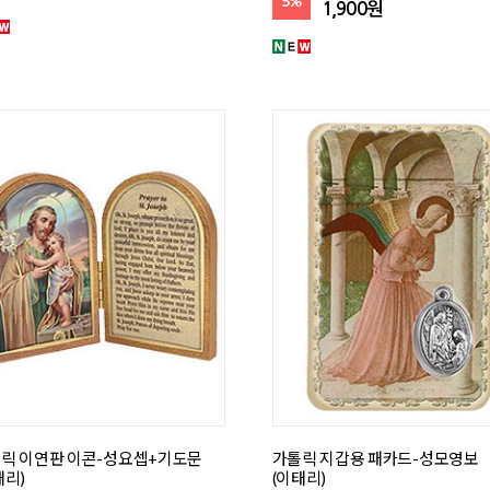
5%
1,900원
릭 이연판 이콘-성요셉+기도문
가톨릭 지갑용 패카드-성모영보
태리)
(이태리)