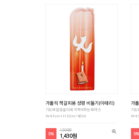
가톨릭 책갈피용 성령 비둘기(이태리)
가톨
기도와 말씀을 더욱 가까이하는 북마크
기도
W 4.5cm + H 15cm / SB36
W 4.
1,500원
5%
5
1,430원