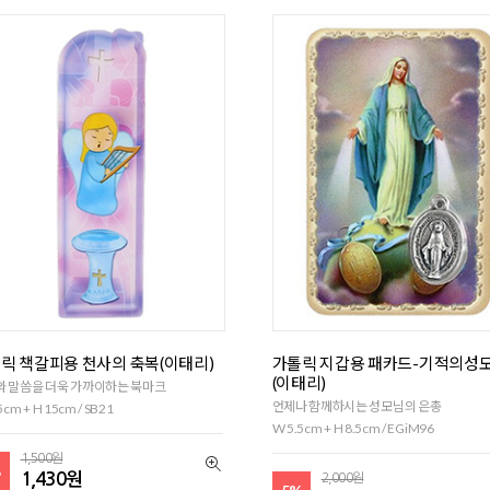
릭 책갈피용 천사의 축복(이태리)
가톨릭 지갑용 패카드-기적의성
(이태리)
와 말씀을 더욱 가까이하는 북마크
언제나 함께하시는 성모님의 은총
5cm + H 15cm / SB21
W 5.5cm + H 8.5cm / EGiM96
1,500원
%
1,430원
2,000원