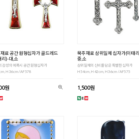
재료 공간 원형십자가 골드레드
묵주재료 삼위일체 십자가(이태리)
태리)-대,소
중,소
리 감성의 에폭시 공간 원형십자가
삼위일체의 신비를 담은 특별한 십자가
cm, H 36cm / AF578
H 54cm, H 42cm, H 36cm / AF575
900원
1,500원