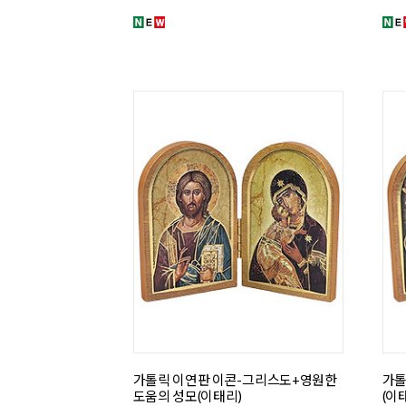
가톨릭 이연판 이콘-그리스도+영원한
가톨
도움의 성모(이태리)
(이