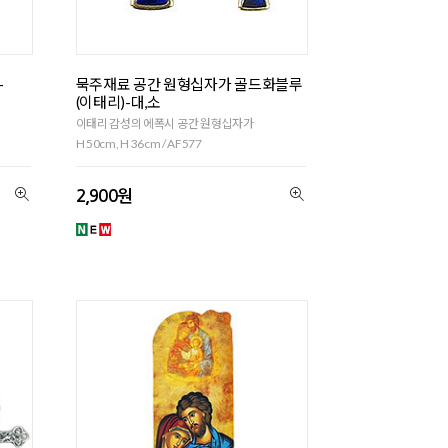
-
묵주재료 공간 원형십자가 골드화블루
(이태리)-대,소
이태리 감성의 에폭시 공간 원형십자가
H 50cm, H 36cm / AF577
2,900원