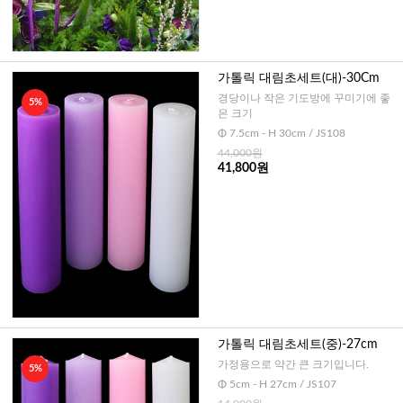
가톨릭 대림초세트(대)-30Cm
경당이나 작은 기도방에 꾸미기에 좋
5%
은 크기
Φ 7.5cm - H 30cm / JS108
44,000원
41,800원
가톨릭 대림초세트(중)-27cm
가정용으로 약간 큰 크기입니다.
5%
Φ 5cm - H 27cm / JS107