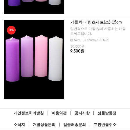
가톨릭 대림초세트(소)-15cm
일반적으로 가장 많이 사용하는 대림
5%
초세트입니다.
Φ 5cm - H 15cm / JS105
10,000원
9,500원
개인정보처리방침
|
이용약관
|
공지사항
|
성물방동정
소식지
|
개별상품문의
|
입금배송문의
|
교환반품취소