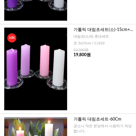
가톨릭 대림초세트(소)-15cm+강
화유리 촛대
대림초(소)와 촛대세트
10%
초 5x15cm / CJ102
22,000원
19,800원
가톨릭 대림초세트-60Cm
공소나 작은 본당에서 사용하기 적당
합니다.