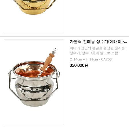
가톨릭 전례용 성수기(이태리)-
실버+ 성수그릇
이태리 장인의 손길로 완성된 전례용
성수기, 성수그릇이 별도로 포함
Ø 14cm + H 11cm / CA703
350,000원