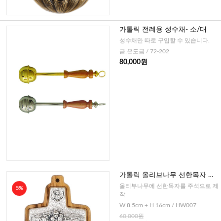
가톨릭 전례용 성수채- 소/대
성수채만 따로 구입할 수 있습니다.
금,은도금 / 72-202
80,000원
가톨릭 올리브나무 선한목자 성
수기(이태리)
올리부나무에 선한목자를 주석으로 제
5%
작
W 8.5cm + H 16cm / HW007
60,000원