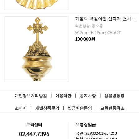
가톨릭 벽걸이형 십자가-천사 성
수기 (이태리)
작은성당, 공소용
W 9cm + H 19cm / CAL627
100,000원
개인정보처리방침
|
이용약관
|
공지사항
|
성물방동정
소식지
|
개별상품문의
|
입금배송문의
|
교환반품취소
고객센터
무통장입금
국민 : 929002-01-254213
02.447.7396