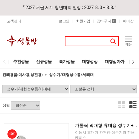
“ 2027 서울 세계 청년대회 일정 : 2027. 8. 3 ~ 8. 8. "
고객센터
로그인
회원가입
장바구니
마이샵
|
|
0
|
추천성물
신규성물
특가성물
대형성상
대형십자가
레
전례용품(미사용,성전용)
성수기/대형성수통/세례대
정렬
가톨릭 막대형 휴대용 성수기+케
이스(이태리)
이동시 휴대가 간편한 성수기와 전용
10%
케이스