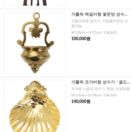
가톨릭 벽걸이형 꽃문양 성수기
(이태리)
고풍스러운 성수기, 가정용으로도 사
용가능
W 10cm + H 17cm / CAL625
100,000원
가톨릭 조가비형 성수기 - 골드,
화이트(이태리)
무거운 느낌의 성수기, 본당, 소성당용
W 13cm + H 19cm / CAL565
140,000원