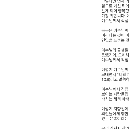
그렇다면 언제 귀
곁으로 가신 뒤에
알게 되어 행복했
가장 귀합니다. 
예수님께서 직접
복음은 예수님께서
여긴다는 것이 아
연민을 느끼는 것
예수님의 공생활 
못했기에, 오히려
예수님께서 직접
이렇게 예수님께서
보내면서 “너희가
10,8)라고 말씀
예수님께서 직접 
보이는 사람들입
바치는 세리 마태
이렇게 지향점이 
의인들에게 향한 
있는 은총이라는 
우리 역시 마찬가