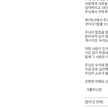
사람에게 사랑을 
잊어버리고, 대신
주님께서 귀하게 
제1독서에서 주님
것이다.”(탈출 19,
주님의 말씀을 듣
준비되어 있지 않
계시지만, 우리는
어떤 사람이 친구
기도 많이 하겠네
말에 그 사람은 
주님은 우리와 함
지금 당장 실천해
주님의 소유가 될
조명연 마태오 
, 가톨릭신문
──────
[한주간 전례]
──────