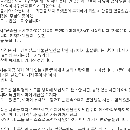
할까요? 지금 그 귀함을 깨달아야 하는데, 먼 훗날에 그들이 내 옆에 있지 않을
야 얼마나 귀한지를 알게 되었습니다.
을까요? 아닙니다. 그 귀함을 보지 못했음에 후회하게 되었고, 한동안 힘들었습니
이것이 주님의 뜻이었고,
 그 모범을 보여주십니다.
 “군중을 보시고 가엾은 마음이 드셨다”(마태 9,36)고 시작합니다. ‘가엾은 
니라, 창자가 뒤틀리는 듯한
을 뜻합니다.
시작은 지금 상처받고 억눌린 인간을 향한 사랑에서 출발했다는 것입니다. 당시의
 율법의 무거운 짐만 지웠기에
 착한 목자로 다가가신 것입니다.
는 지금 여기, 옆에 있는 사람들에게 최고의 사랑으로 다가가십니다. 그들이 
 거저 받았으니 거저 주어라”(마태
하십니다.
뽑으신 열두 명의 사도를 생각해 보십시오. 완벽한 사람, 능력 있는 사람이 아
니다. 특별히 로마에 세금을 가져다
오도 있었고, 로마에 무력으로 항거하던 민족주의자 열혈 당원 시몬도 함께 있었
다른 사람을 제자로 뽑으시고, 심지어 당신을 팔아넘긴 유다 이스카리옷까지 명
것이 아니라, 나약함과 실패의 가능성까지 품고
것입니다. 그들 모두 스스로 노력해서 얻은 것이 아니라 거저 받았을 뿐입니다.
지입니다. 주님께 모든 것을 거저 받았음에도 불구하고, 주님의 뜻을 제대로 따르