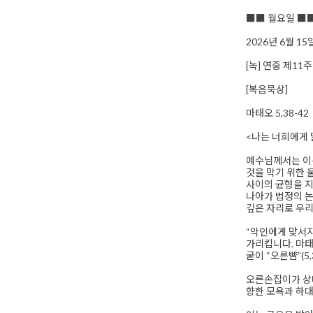
■■ 월요일 ■
2026년 6월 1
[녹] 연중 제11
[복음묵상]
마태오 5,38-42
<나는 너희에게 
예수님께서는 이른
것을 막기 위한 
사이의 균형을 지
나아가 법정의 논
깊은 자리로 우리
“악인에게 맞서지
가리킵니다. 마
굳이 “오른뺨”(
오른손잡이가 상대
향한 모욕과 하대