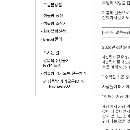
주님의 사랑을 
- 오늘본상품
기쁨의 일꾼으로
- 성물방 동정
살아가시길 기도
- 성물방 소식지
──────
- 회원탈퇴신청
[금주의 말씀묵상
──────
- E-mail 문의
2026년 6월 14
- 오시는 길
제1독서 탈출 19
- 팔찌묵주만들기
제2독서 로마 5,6
동영상보기
복음 마태 9,36-1
- 성물방 카카오톡 친구맺기
“ 수확할 것은 많
※ 성물방 카카오톡ID ※
Raphaels03
사람들이 러시아의
“첫째는 지금 여기
세상에서 가장 귀
것이 더 좋다면서
같지 않다고 밀어
귀하다는 것을 잊