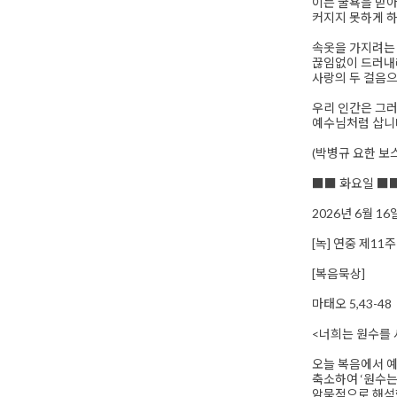
이는 굴욕을 받아
커지지 못하게 하
속옷을 가지려는 
끊임없이 드러내라
사랑의 두 걸음으
우리 인간은 그
예수님처럼 삽니
(박병규 요한 보
■■ 화요일 ■
2026년 6월 1
[녹] 연중 제11
[복음묵상]
마태오 5,43-48
<너희는 원수를 
오늘 복음에서 예
축소하여 ‘원수는
암묵적으로 해석