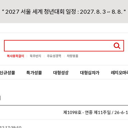
“ 2027 서울 세계 청년대회 일정 : 2027. 8. 3 ~ 8. 8. "
복사용목걸이
묵주반지
주요성경책
차량용품
신규성물
특가성물
대형성상
대형십자가
레지오마
지
제1098호 - 연중 제11주일 / 26-6-
12 17:39:50