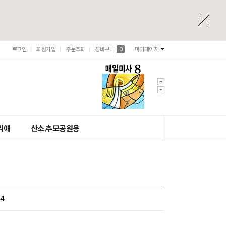
로그인
회원가입
주문조회
장바구니
0
마이페이지
리애
산소,추모공원용
14