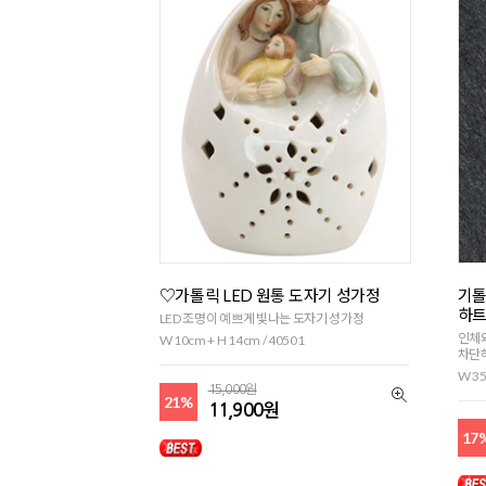
♡가톨릭 LED 원통 도자기 성가정
기톨
하트
LED 조명이 예쁘게 빛나는 도자기 성가정
인체
W 10cm + H 14cm / 40501
차단
W 35
15,000원
21%
11,900원
17