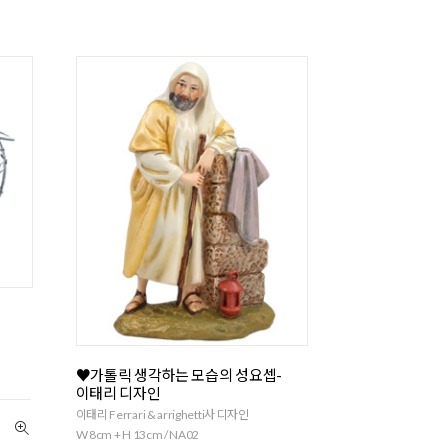
니
♥가톨릭 생각하는 모습의 성요셉-
이태리 디자인
이태리 Ferrari & arrighetti사 디자인
W 8cm + H 13cm / NA02