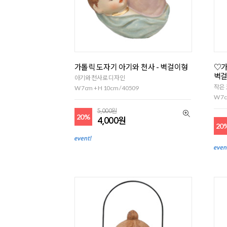
가톨릭 도자기 아기와 천사 - 벽걸이형
♡가
벽
아기와 천사로 디자인
작은 
W 7cm + H 10cm / 40509
W 7c
5,000원
20%
4,000원
20