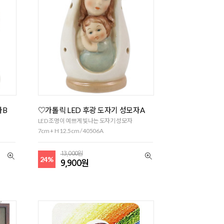
자B
♡가톨릭 LED 후광 도자기 성모자A
LED 조명이 예쁘게 빛나는 도자기 성모자
7cm + H 12.5cm / 40506A
13,000원
24%
9,900원