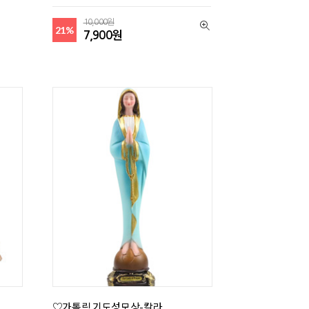
10,000원
21%
7,900원
♡가톨릭 기도성모상-칼라