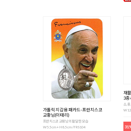
재활
3종
소,중
가톨릭 지갑용 패카드-프란치스코
W 12
교황님(이태리)
프란치스코 교황님의 활달한 모습
31
W 5.5cm + H 8.5cm / FRS104