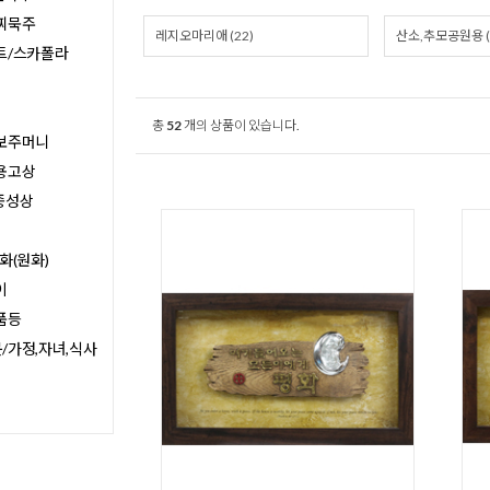
찌묵주
레지오마리애 (22)
산소,추모공원용 (
트/스카폴라
총
52
개의 상품이 있습니다.
보주머니
용고상
종성상
화(원화)
이
품등
/가정,자녀,식사