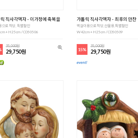
릭 직사각액자 - 이가정에 축복을
가톨릭 직사각액자 - 최후의 만찬
용으로 적당, 특별할인
벽걸이용으로 적당,선물용,특별할인
cm + H 25cm / CD50506
W 42cm + H 25cm / CD50509
35,000원
35,000원
%
15%
29,750원
29,750원