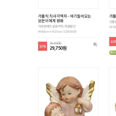
가톨릭 직사각액자 - 여기들어오는
가톨
모든이에게 평화
선물
가로형태의 말씀액자, 특별할인
W 42
W 42cm + H 25cm / CD50505
15
35,000원
15%
29,750원