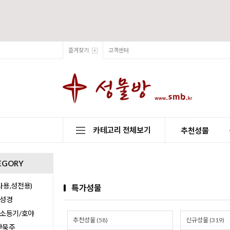
즐겨찾기
고객센터
카테고리 전체보기
추천성물
EGORY
용,성전용)
특가성물
/성경
/소등기/호야
추천성물 (58)
신규성물 (319)
0단묵주