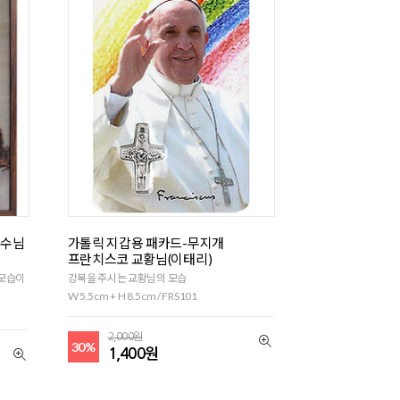
예수님
가톨릭 지갑용 패카드-무지개
프란치스코 교황님(이태리)
신모습이
강복을 주시는 교황님의 모습
W 5.5cm + H 8.5cm / FRS101
2,000원
30%
1,400원