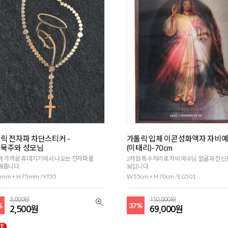
릭 전자파 차단스티커 -
가톨릭 입체 이콘성화액자 자비
묵주와 성모님
(이태리)-70cm
와 가까운 휴대기기에서 나오는 전자파를
2차원 특수처리로 자비예수님 얼굴과 전
해줍니다.
보입니다.
mm + H 75mm / YT35
W 55cm + H 70cm / EG501
3,000원
110,000원
%
37%
2,500원
69,000원