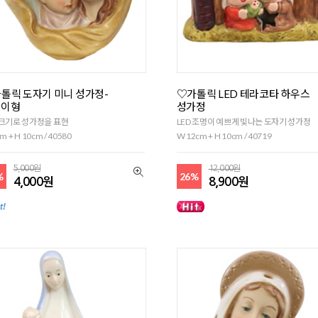
톨릭 도자기 미니 성가정-
♡가톨릭 LED 테라코타 하우스
걸이형
성가정
크기로 성가정을 표현
LED 조명이 예쁘게 빛나는 도자기 성가정
m + H 10cm / 40580
W 12cm + H 10cm / 40719
5,000원
12,000원
%
26%
4,000원
8,900원