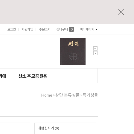
로그인
회원가입
주문조회
장바구니
0
마이페이지
리애
산소,추모공원용
Home
상단 분류성물
특가성물
>
>
대형십자가 (9)