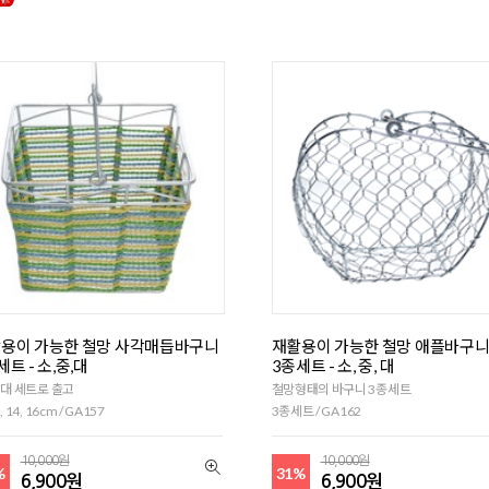
용이 가능한 철망 사각매듭바구니
재활용이 가능한 철망 애플바구
세트 - 소,중,대
3종세트 - 소, 중, 대
,대 세트로 출고
철망형태의 바구니 3종세트
, 14, 16cm / GA157
3종세트 / GA162
10,000원
10,000원
%
31%
6,900원
6,900원