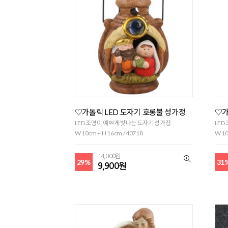
♡가톨릭 LED 도자기 호롱불 성가정
♡가
LED 조명이 예쁘게 빛나는 도자기 성가정
LED
W 10cm + H 16cm / 40718
W 10
14,000원
29%
31
9,900원