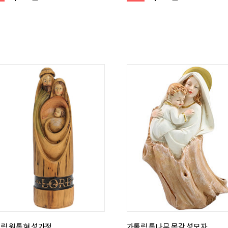
릭 원통형 성가정
가톨릭 통나무 목각 성모자