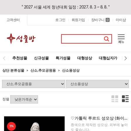
“ 2027 서울 세계 청년대회 일정 : 2027. 8. 3 ~ 8. 8. "
고객센터
로그인
회원가입
장바구니
마이샵
|
|
0
|
추천성물
신규성물
특가성물
대형성상
대형십자가
레
상단 분류성물
산소,추모공원용
산소용성상
정렬
♡가톨릭 루르드 성모상 (화이트)
- 20cm
흰색으로 제작된 성모상, 외부에 놓아
5%
도 좋습니다.