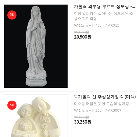
가톨릭 외부용 루르드 성모상 -
백색, 40cm
점점 입체감이 살아나는 성모상/산소
5%
용으로도 적당
W 11cm + H 43cm / AR015
30,000원
28,500원
♡가톨릭 신 추상성가정-대(미색)
미소을 머금은 듯한 모습의 성가정
5%
W 14cm + H 25cm / AR3009
35,000원
33,250원