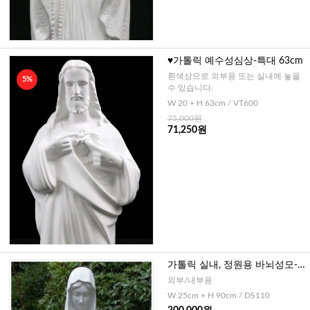
♥가톨릭 예수성심상-특대 63cm
흰색상으로 외부용 또는 실내에 놓을
5%
수 있습니다.
W 20 + H 63cm / VT600
75,000원
71,250원
가톨릭 실내, 정원용 바뇌성모- 9
0cm
외부/내부용
W 25cm + H 90cm / DS110