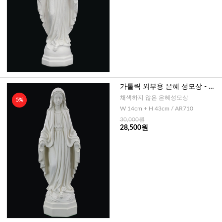
가톨릭 외부용 은혜 성모상 - 백
색, 40cm
채색하지 않은 은혜성모상
5%
W 14cm + H 43cm / AR710
30,000원
28,500원