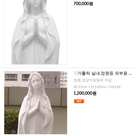
700,000원
♡가톨릭 실내,정원등 외부용 루
르드성모상 -120cm
정원,성당마당등에 적당
W 35cm + H 120cm / DS124
1,200,000원