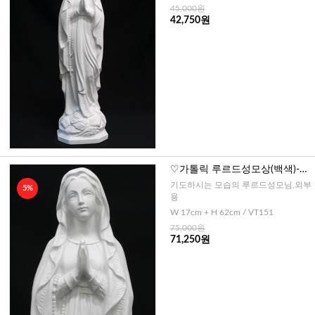
45,000원
42,750원
♡가톨릭 루르드성모상(백색)-특
대 62cm
기도하시는 모습의 루르드성모님,외부
5%
용
W 17cm + H 62cm / VT151
75,000원
71,250원