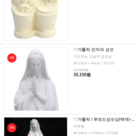
♡가톨릭 빈자의 성모
기도하는 모습의 성모님
5%
W 13cm + 46cm / VT153
37,000원
35,150원
♡가톨릭 i 루르드성모상(백색)-
대 50cm
외부용
5%
W 14cm + H 50cm / VT150