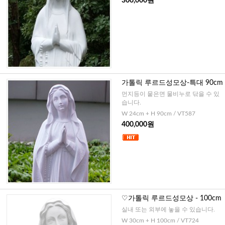
300,000원
가톨릭 루르드성모상-특대 90cm
먼지등이 뭍은면 물비누로 닦을 수 있
습니다.
W 24cm + H 90cm / VT587
400,000원
♡가톨릭 루르드성모상 - 100cm
실내 또는 외부에 놓을 수 있습니다.
W 30cm + H 100cm / VT724