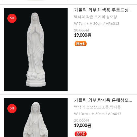
가톨릭 외부,채색용 루르드성모
상-30cm
백색의 작은 크기의 성모상
5%
W 7cm + H 30cm / AR6013
20,000원
19,000원
가톨릭 외부,탁자용 은혜성모상-
30
백색의 성모상,산소용,탁자용
5%
W 10cm + H 30cm / AR6017
20,000원
19,000원