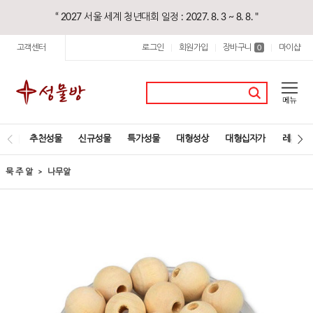
“ 2027 서울 세계 청년대회 일정 : 2027. 8. 3 ~ 8. 8. "
고객센터
로그인
회원가입
장바구니
마이샵
|
|
0
|
추천성물
신규성물
특가성물
대형성상
대형십자가
레지오
묵 주 알
나무알