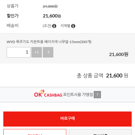
상품가
24,000
원
21,600
할인가
원
배송비
(조건)
지역별
WYD 묵주기도 카운트용 베이지색 나무알-15mm(300개)
+1
-1
21,600
원
총 상품 금액
21,600
원
포인트사용 가맹점
?
바로구매