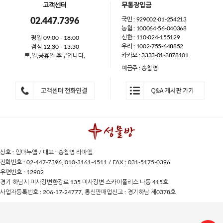
고객센터
무통장입금
국민 : 929002-01-254213
02.447.7396
농협 : 100064-56-040368
신한 : 110-024-155129
평일 09:00 - 18:00
우리 : 1002-755-648852
점심 12:30 - 13:30
카카오 : 3333-01-8878101
토,일,공휴일 휴무입니다.
예금주 : 송철영
상호 : 임마누엘 / 대표 : 송철영 라파엘
전화번호 : 02-447-7396, 010-3161-4511 / FAX : 031-5175-0396
우편번호 : 12902
경기 하남시 미사강변한강로 135 미사강변 스카이폴리스 나동 415호
사업자등록번호 : 206-17-24777, 통신판매업신고 : 경기하남 제0378호