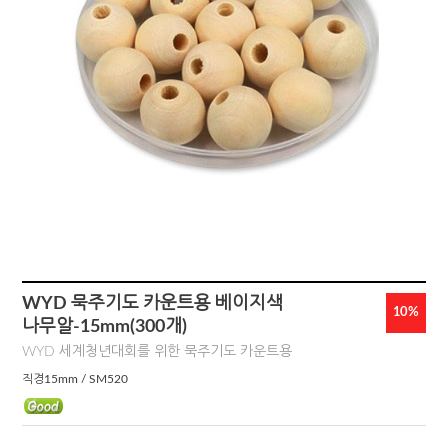
WYD 묵주기도 카운트용 베이지색
10%
나무알-15mm(300개)
WYD 세계청년대회를 위한 묵주기도 카운트용
직경15mm / SM520