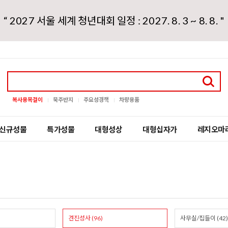
“ 2027 서울 세계 청년대회 일정 : 2027. 8. 3 ~ 8. 8. "
복사용목걸이
묵주반지
주요성경책
차량용품
신규성물
특가성물
대형성상
대형십자가
레지오마
견진성사 (96)
사무실/집들이 (42)