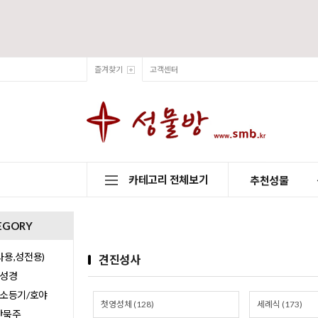
즐겨찾기
고객센터
카테고리 전체보기
추천성물
EGORY
용,성전용)
견진성사
/성경
/소등기/호야
첫영성체 (128)
세례식 (173)
0단묵주