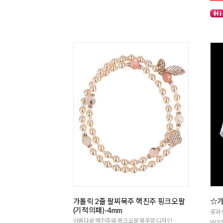
가톨릭 2줄 팔찌묵주 핵진주 핑크오팔
☆가
(기적의패)-4mm
꽃과
아름다운 핵진주와 핑크오팔 묵주알 디자인
W 97