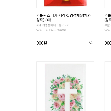
가톨릭 스티커-세례,첫영성체(성체와
가톨
성작)-8매
(성
세례,첫영성체 데코용 스티커
부활,
W 4cm + H 7cm / FA007
W 4c
900원
90