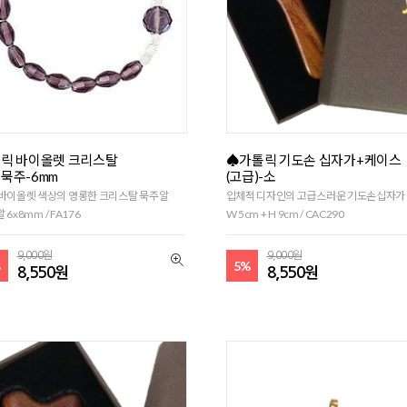
릭 바이올렛 크리스탈
♠가톨릭 기도손 십자가+케이스
묵주-6mm
(고급)-소
바이올렛 색상의 영롱한 크리스탈 묵주알
입체적 디자인의 고급스러운 기도손십자가
 6x8mm / FA176
W 5cm + H 9cm / CAC290
9,000원
9,000원
%
5%
8,550원
8,550원