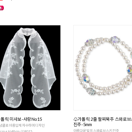
톨릭 미사보-사랑No15
♧가톨릭 2줄 팔찌묵주 스와로
진주-5mm
 넝쿨로 아름답게 자수하여 디자인
아름다운 빛의 스와로브스키 진주
cm + H 48cm / GR015