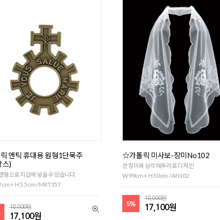
릭 엔틱 휴대용 원형1단묵주
☆가톨릭 미사보-장미No102
랑스)
큰 장미와 삼각 테두리로 디자인
판형으로 지갑에 넣을 수 있습니다.
W 99cm + H 50cm / AN102
2cm + H 5.5cm / MRT357
18,000원
5%
17,100원
18,000원
%
17,100원