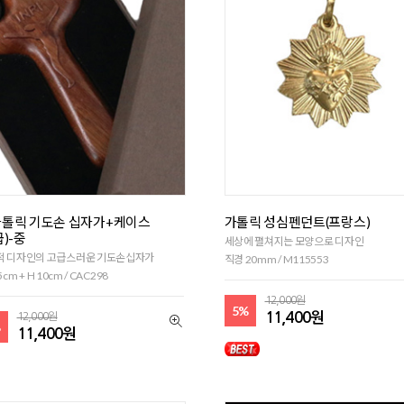
톨릭 기도손 십자가+케이스
가톨릭 성심펜던트(프랑스)
급)-중
세상에 펼쳐지는 모양으로 디자인
적 디자인의 고급스러운 기도손십자가
직경 20mm / M115553
5cm + H 10cm / CAC298
12,000원
5%
11,400원
12,000원
%
11,400원