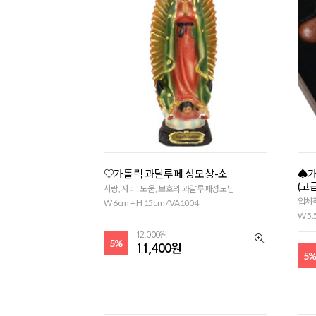
♡가톨릭 과달루페 성모상-소
♠가
(고
사랑, 자비, 도움, 보호의 과달루페성모님
입체
W 6cm + H 15cm / VA1004
W 5.
12,000원
5%
11,400원
5