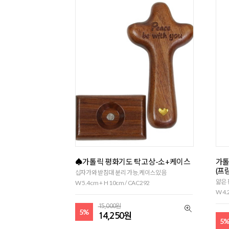
♠가톨릭 평화기도 탁고상-소+케이스
가톨
(프
십자가와 받침대 분리 가능,케이스있음
얇은 
W 5.4cm + H 10cm / CAC292
W 4.
15,000원
5%
14,250원
5