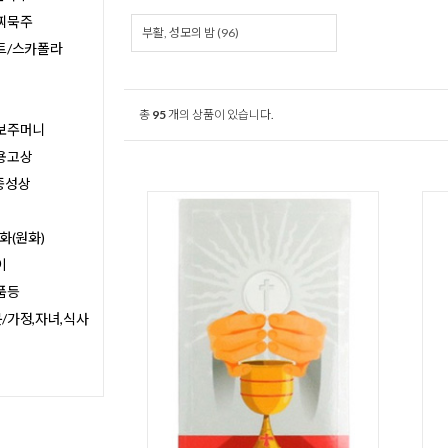
찌묵주
부활, 성모의 밤 (96)
트/스카폴라
총
95
개의 상품이 있습니다.
보주머니
용고상
종성상
화(원화)
이
품등
/가정,자녀,식사