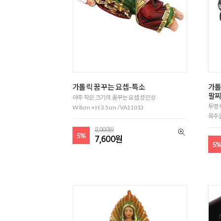
가톨릭 꿈꾸는 요셉-특소
가톨
팔찌
아주 작은 크기의 꿈꾸는 요셉 성인상
투명 
W 8cm + H 3.5cm / VA11013
묵주알
8,000원
5%
7,600원
5