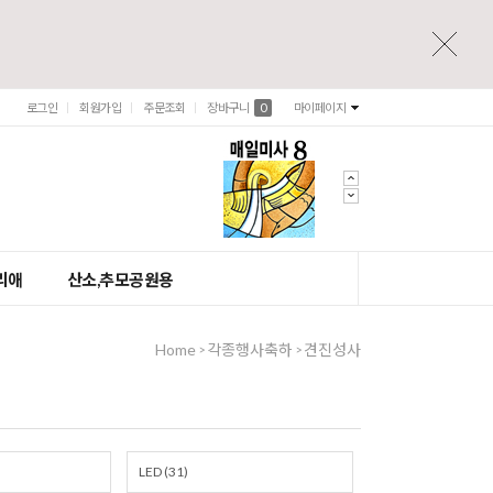
로그인
회원가입
주문조회
장바구니
0
마이페이지
리애
산소,추모공원용
Home
각종행사축하
견진성사
>
>
LED (31)