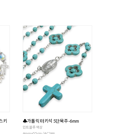
브스키
♣가톨릭 터키석 5단묵주-6mm
민트블루 색상
6mm+55cm / AC246