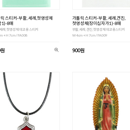
릭 스티커-부활, 세례,첫영성체
가톨릭 스티커-부활, 세례,견진,
작1)-8매
첫영성체(장미십자가1)-8매
세례,첫영성체 데코용 스티커
부활,세례,견진,첫영성체 데코용스티커
m + H 7cm / FA008
W 4cm + H 7cm / FA009
0원
900원