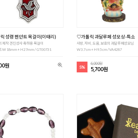
릭 성령 펜던트 목걸이(이태리)
♡가톨릭 과달루페 성모상-특소
 제작 견진성사 축하용 목걸이
사랑, 자비, 도움, 보호의 과달루페성모님
 W 18mm + H 27mm / GT00731
W 3.7cm + H 9.5cm / VA4287
6,000원
800원
5%
5,700원