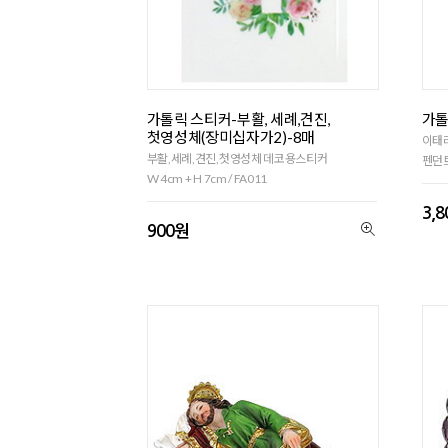
가톨릭 스티커-부활, 세례,견진,
가톨
첫영성체(장미십자가2)-8매
이태리
부활,세례,견진,첫영성체 데코용스티커
펜던트
W 4cm + H 7cm / FA011
3,
900원