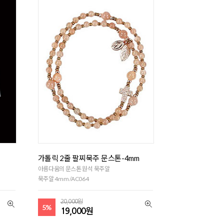
가톨릭 2줄 팔찌묵주 문스톤-4mm
아름다움의 문스톤 원석 묵주알
묵주알 4mm /AC064
20,000원
5%
19,000원