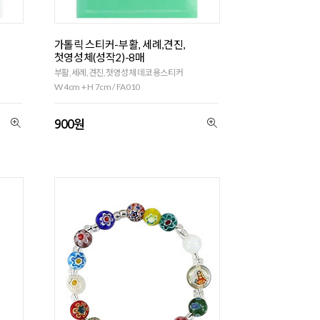
가톨릭 스티커-부활, 세례,견진,
첫영성체(성작2)-8매
부활,세례,견진,첫영성체 데코용스티커
W 4cm + H 7cm / FA010
900원