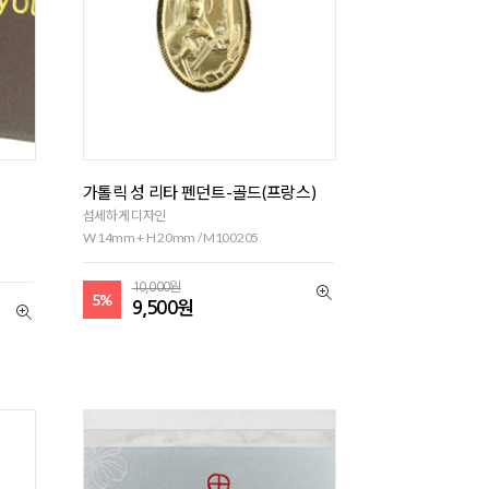
가톨릭 성 리타 펜던트-골드(프랑스)
섬세하게 디자인
W 14mm + H 20mm / M100205
10,000원
5%
9,500원