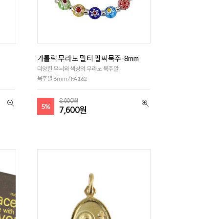
가톨릭 무라노 멀티 팔찌묵주-8mm
다양한 무늬와 색상의 무라노 묵주알
묵주알 8mm / FA162
8,000원
5%
7,600원