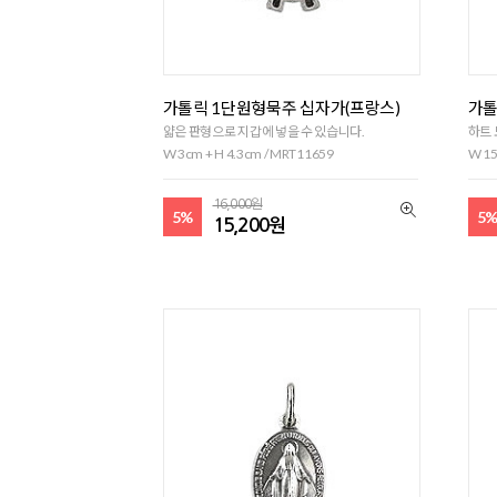
가톨릭 1단원형묵주 십자가(프랑스)
가톨
얇은 판형으로 지갑에 넣을 수 있습니다.
하트 
W 3cm + H 4.3cm / MRT11659
W 15
16,000원
5%
5
15,200원