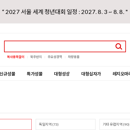
“ 2027 서울 세계 청년대회 일정 : 2027. 8. 3 ~ 8. 8. "
복사용목걸이
묵주반지
주요성경책
차량용품
신규성물
특가성물
대형성상
대형십자가
레지오마
독일지역 (73)
기타 유럽지역 (90)