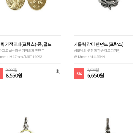
릭 기적의패(프랑스)-중, 골드
가톨릭 장미 펜던트 (프랑스)
하고 고급스러운 기적의패 펜던트
성모님의 꽃 장미 한송이로 디자인
mm + H 17mm / MRT14092
Ø 13mm / M115544
9,000원
7,000원
%
5%
8,550원
6,650원