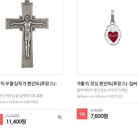
릭 부활십자가 펜던트(프랑스)-
가톨릭 성심 펜던트(프랑스)-실버
대
실버색상의 핑크성심 이미지 디자인
하신 예수님을 입체적으로 표현
W 8mm + H 10mm / MRT013
8cm + H 8.8cm / MRT923
8,000원
5%
7,600원
12,000원
%
11,400원