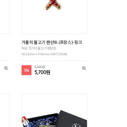
가톨릭 물고기 펜던트 (프랑스)-핑크
작은 크기의 물고기 펜던트
W 21mm + H 8mm / MRT13846
6,000원
5%
5,700원