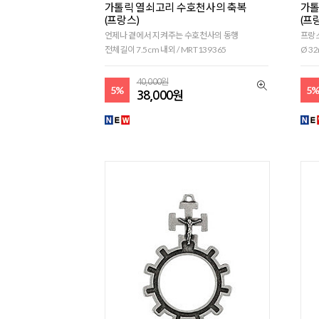
가톨릭 열쇠고리 수호천사의 축복
가톨
(프랑스)
(프
언제나 곁에서 지켜주는 수호천사의 동행
프랑
전체길이 7.5cm 내외 / MRT139365
Ø 32
40,000원
5%
5
38,000원