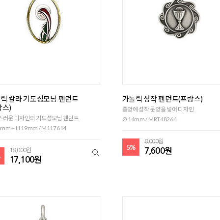
릭 칼라 기도성모님 펜던트
가톨릭 성작 펜던트(프랑스)
랑스)
중앙에 성작 문양을 넣어 디자인
스러운 디자인의 기도성모님 펜던트
Ø 14mm / MRT48264
mm + H 19mm / M117614
8,000원
5%
7,600원
18,000원
%
17,100원