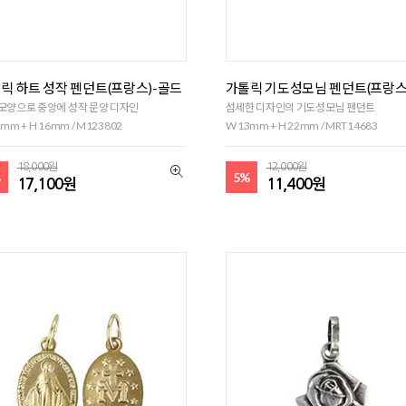
릭 하트 성작 펜던트(프랑스)-골드
가톨릭 기도성모님 펜던트(프랑스
모양으로 중앙에 성작 문양 디자인
섬세한 디자인의 기도성모님 펜던트
mm + H 16mm / M123802
W 13mm + H 22mm / MRT14683
18,000원
12,000원
%
5%
17,100원
11,400원