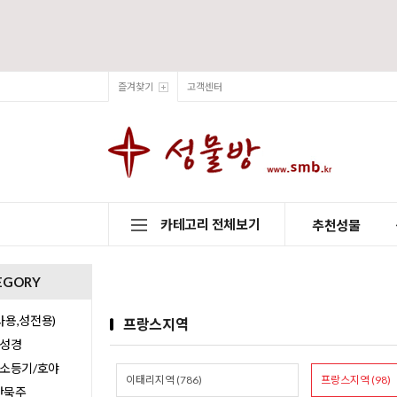
즐겨찾기
고객센터
카테고리 전체보기
추천성물
EGORY
용,성전용)
프랑스지역
/성경
/소등기/호야
이태리지역 (786)
프랑스지역 (98)
0단묵주