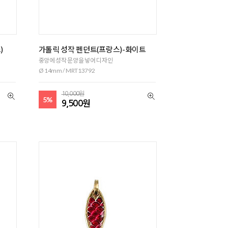
)
가톨릭 성작 펜던트(프랑스)-화이트
중앙에 성작 문양을 넣어 디자인
Ø 14mm / MRT13792
10,000원
5%
9,500원