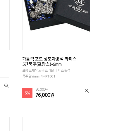
가톨릭 포도 성모자방석 라피스
5단묵주(프랑스)-6mm
프랑스제작 고급스러운 라피스 원석
묵주알 6mm / MRT001
80,000원
5%
76,000원