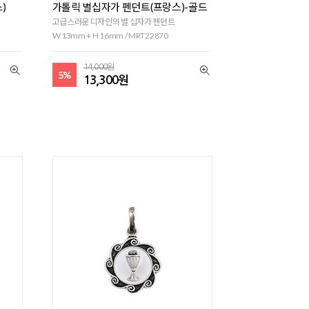
)
가톨릭 별십자가 펜던트(프랑스)-골드
고급스러운 디자인의 별 십자가 펜던트
W 13mm + H 16mm / MRT22870
14,000원
5%
13,300원