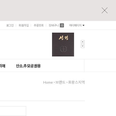
로그인
회원가입
주문조회
장바구니
0
마이페이지
리애
산소,추모공원용
Home
브랜드
프랑스지역
>
>