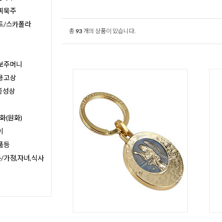
찌묵주
트/스카폴라
총
93
개의 상품이 있습니다.
보주머니
용고상
종성상
화(원화)
이
품등
/가정,자녀,식사