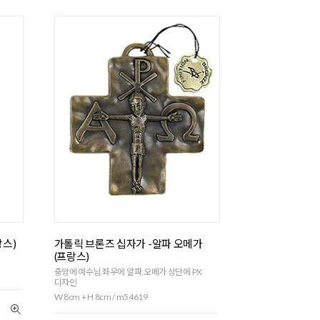
랑스)
가톨릭 브론즈 십자가 -알파 오메가
(프랑스)
중앙에 예수님 좌우에 알파,오메가 상단에 PX
디자인
W 8cm + H 8cm / m54619