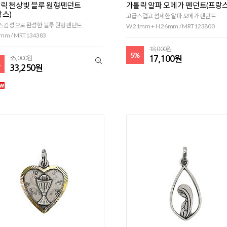
릭 천상빛 블루 원형펜던트
가톨릭 알파 오메가 펜던트(프랑스
랑스)
고급스럽고 섬세한 알파 오메가 펜던트
스 감성으로 완성한 블루 원형펜던트
W 21mm + H 26mm / MRT123800
mm / MRT134383
18,000원
5%
17,100원
35,000원
%
33,250원