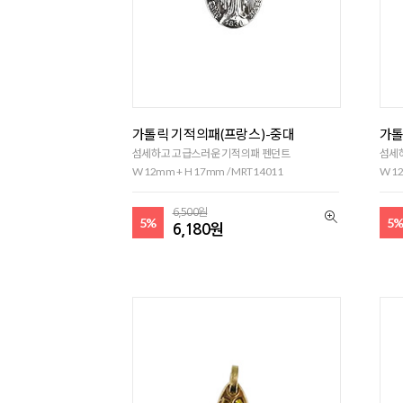
가톨릭 기적의패(프랑스)-중대
가톨
섬세하고 고급스러운 기적의패 펜던트
섬세
W 12mm + H 17mm / MRT14011
W 12
6,500원
5%
5
6,180원