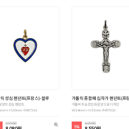
릭 성심 펜던트(프랑스)-블루
가톨릭 종합패 십자가 펜던트(프
모양의 성심 펜던트
가톨릭 주요성인과 문양으로 디자인
mm + H 20mm / MRT536
W 24mm + H 35mm /MRT302
8,500원
9,000원
%
5%
8,080원
8,550원