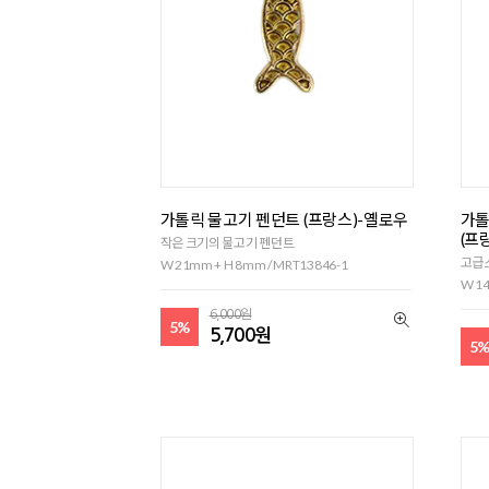
가톨릭 물고기 펜던트 (프랑스)-옐로우
가톨
(프
작은 크기의 물고기 펜던트
고급
W 21mm + H 8mm / MRT13846-1
W 14
6,000원
5%
5,700원
5