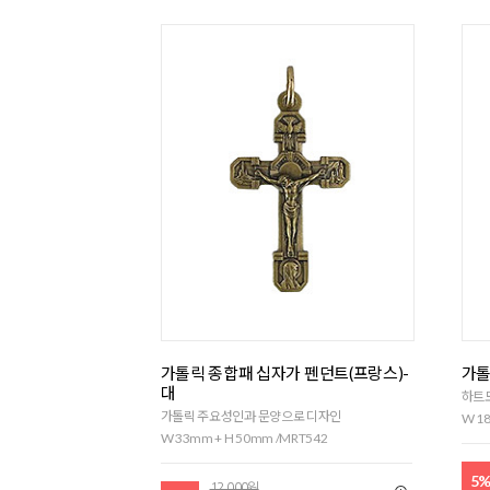
가톨릭 종합패 십자가 펜던트(프랑스)-
가톨
대
하트
가톨릭 주요성인과 문양으로 디자인
W 18
W 33mm + H 50mm /MRT542
5
12,000원