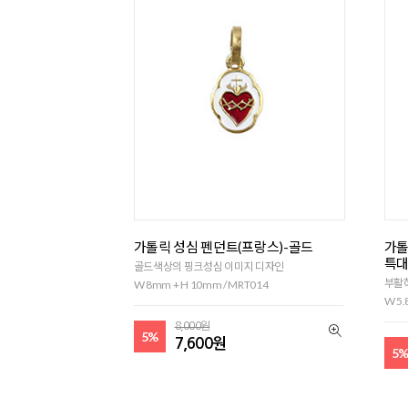
가톨릭 성심 펜던트(프랑스)-골드
가톨
특
골드색상의 핑크성심 이미지 디자인
부활
W 8mm + H 10mm / MRT014
W 5.
8,000원
5%
7,600원
5