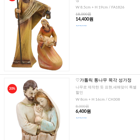
상
W 8.5cm + H 19cm / FA1826
18,000원
14,400원
♡가톨릭 통나무 목각 성가정
나무로 제작한 듯 표현,새해맞이 특별
20%
할인
W 8cm + H 16cm / CH308
8,000원
6,400원