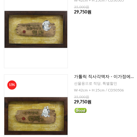
W 42cm + H 25cm / CD50505
35,000원
29,750원
가톨릭 직사각액자 - 이가정에
축복을
선물용으로 적당, 특별할인
15%
W 42cm + H 25cm / CD50506
35,000원
29,750원