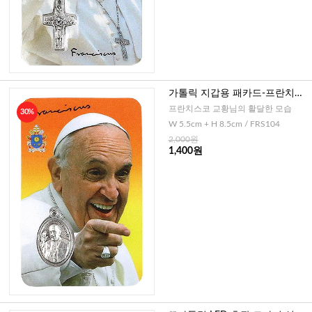
가톨릭 지갑용 패카드-프란치스
코 교황님(이태리)
프란치스코 교황님의 활달한 모습
30%
W 5.5cm + H 8.5cm / FRS104
2,000원
1,400원