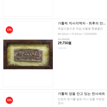
가톨릭 직사각액자 - 최후의 만
찬
벽걸이용으로 적당,선물용,특별할인
15%
W 42cm + H 25cm / CD50509
35,000원
29,750원
가톨릭 양을 안고 있는 천사세트
신앙의 온기를 닮은 미니 성물 어린양
10%
천사