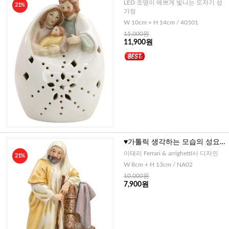
정
LED 조명이 예쁘게 빛나는 도자기 성
21%
가정
W 10cm + H 14cm / 40501
15,000원
11,900원
♥가톨릭 생각하는 모습의 성요
셉-이태리 디자인
이태리 Ferrari & arrighetti사 디자인
21%
W 8cm + H 13cm / NA02
10,000원
7,900원