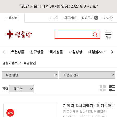
“ 2027 서울 세계 청년대회 일정 : 2027. 8. 3 ~ 8. 8. "
고객센터
로그인
회원가입
장바구니
마이샵
|
|
0
|
추천성물
신규성물
특가성물
대형성상
대형십자가
레
금월이벤트
특별할인
정렬
가톨릭 직사각액자 - 여기들어오
는 모든이에게 평화
가로형태의 말씀액자, 특별할인
15%