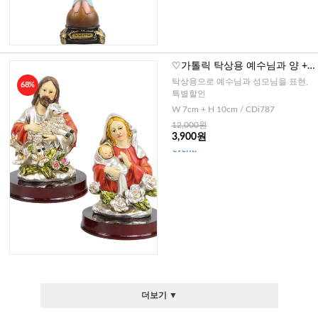
♡가톨릭 탁상용 예수님과 양 +
장미와 성모님(세트)
탁상용으로 예수님과 성모님을 표현,
68%
특별할인
W 7cm + H 10cm / CDi787
12,000원
3,900원
더보기 ▼