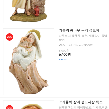
가톨릭 통나무 목각 성모자
나무로 제작한 듯 표현, 새해맞이 특별
20%
할인
W 8cm + H 16cm / 30802
8,000원
6,400원
♡가톨릭 장미 성모자상-특소
연푸른색상과 장미꽃으로 디자인,작은
50%