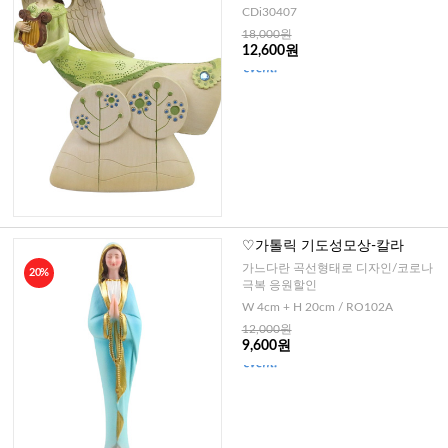
CDi30407
18,000원
12,600원
♡가톨릭 기도성모상-칼라
가느다란 곡선형태로 디자인/코로나
20%
극복 응원할인
W 4cm + H 20cm / RO102A
12,000원
9,600원