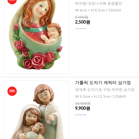
탁자용/코로나극복 응원할인
W 6cm + H 8.5cm / CDi420
5,000원
2,500원
가톨릭 도자기 캐릭터 성가정
채색후 도자기로 구워 제작한 성가정
38%
W 9.5cm + H 12.5cm / CDi845
16,000원
9,900원