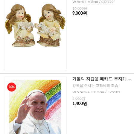
W 5cm + H 8cm / CDi792
10,000원
9,000원
가톨릭 지갑용 패카드-무지개 프
란치스코 교황님(이태리)
강복을 주시는 교황님의 모습
30%
W 5.5cm + H 8.5cm / FRS101
2,000원
1,400원