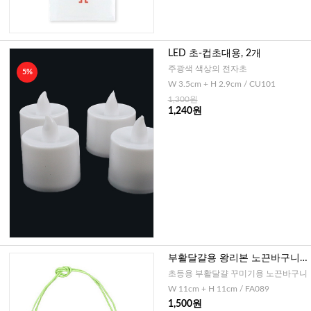
LED 초-컵초대용, 2개
주광색 색상의 전자초
5%
W 3.5cm + H 2.9cm / CU101
1,300원
1,240원
부활달걀용 왕리본 노끈바구니-
그린화이트
초등용 부활달걀 꾸미기용 노끈바구니
W 11cm + H 11cm / FA089
1,500원