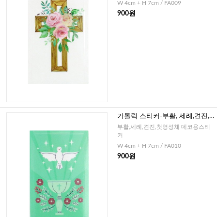
W 4cm + H 7cm / FA009
900원
가톨릭 스티커-부활, 세례,견진,
첫영성체(성작2)-8매
부활,세례,견진,첫영성체 데코용스티
커
W 4cm + H 7cm / FA010
900원