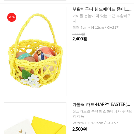
부활바구니 핸드메이드 종이노
끈 꽃장식(옐로우)
아이들 눈높이 딱 맞는 노끈 부활바구
20%
니
직경 9cm + H 12cm / GA217
3,000원
2,400원
가톨릭 카드-HAPPY EASTER(캘
리그라피)
전교가르멜 수녀회 소화데레사 수녀님
의 작품
W 9cm + H 13.5cm / GC169
2,500원