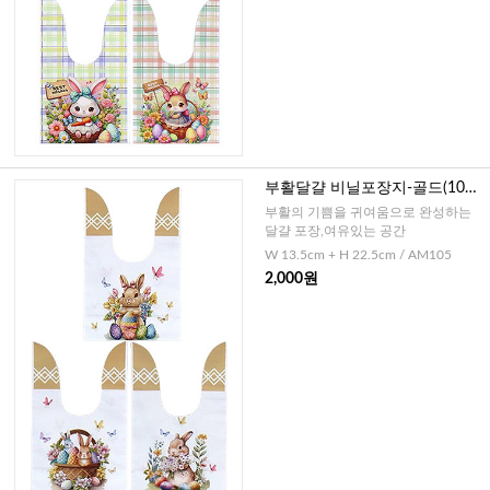
부활달걀 비닐포장지-골드(10
매),달걀+기타
부활의 기쁨을 귀여움으로 완성하는
달걀 포장,여유있는 공간
W 13.5cm + H 22.5cm / AM105
2,000원