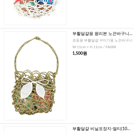
부활달걀용 왕리본 노끈바구니-
카키
초등용 부활달걀 꾸미기용 노끈바구니
W 11cm + H 11cm / FA088
1,500원
부활달걀 비닐포장지-멀티(10