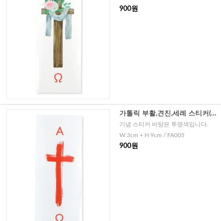
900원
가톨릭 부활,견진,세례 스티커(빨
간십자가)-8매
기념 스티커 바탕은 투명색입니다.
W 3cm + H 9cm / FA005
900원