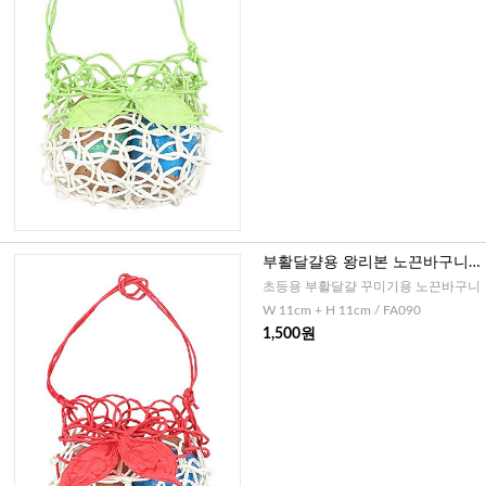
부활달걀용 왕리본 노끈바구니-
레드화이트
초등용 부활달걀 꾸미기용 노끈바구니
W 11cm + H 11cm / FA090
1,500원