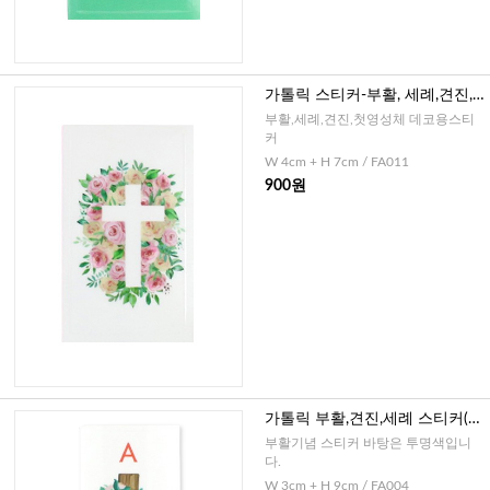
가톨릭 스티커-부활, 세례,견진,
첫영성체(장미십자가2)-8매
부활,세례,견진,첫영성체 데코용스티
커
W 4cm + H 7cm / FA011
900원
가톨릭 부활,견진,세례 스티커(장
미십자가)-8매
부활기념 스티커 바탕은 투명색입니
다.
W 3cm + H 9cm / FA004