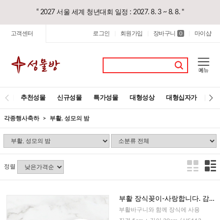
“ 2027 서울 세계 청년대회 일정 : 2027. 8. 3 ~ 8. 8. "
고객센터
로그인
회원가입
장바구니
마이샵
|
|
0
|
추천성물
신규성물
특가성물
대형성상
대형십자가
레
각종행사축하
부활, 성모의 밤
정렬
부활 장식꽂이-사랑합니다. 감사
합니다. 행복하세요.
부활바구니와 함께 장식에 사용