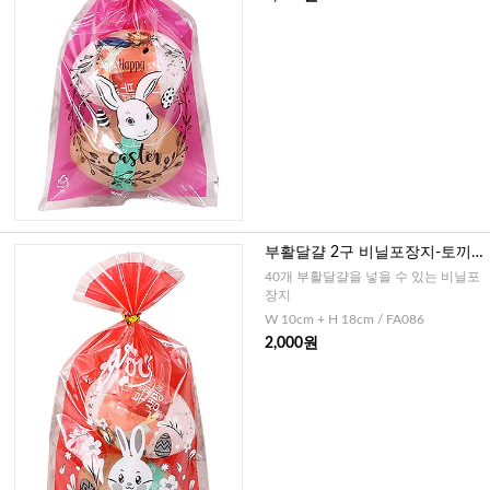
부활달걀 2구 비닐포장지-토끼
레드(20매)
40개 부활달걀을 넣을 수 있는 비닐포
장지
W 10cm + H 18cm / FA086
2,000원