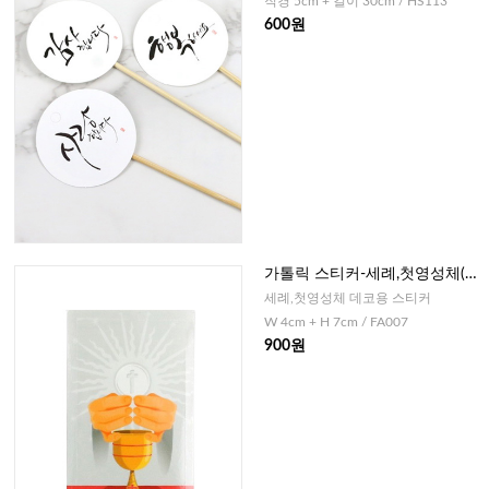
직경 5cm + 길이 30cm / HS113
600원
가톨릭 스티커-세례,첫영성체(성
체와 성작)-8매
세례,첫영성체 데코용 스티커
W 4cm + H 7cm / FA007
900원