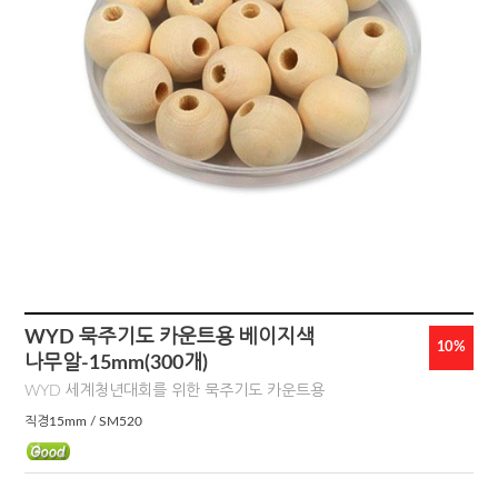
WYD 묵주기도 카운트용 베이지색
10%
나무알-15mm(300개)
WYD 세계청년대회를 위한 묵주기도 카운트용
직경15mm / SM520