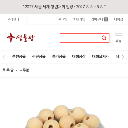
“ 2027 서울 세계 청년대회 일정 : 2027. 8. 3 ~ 8. 8. "
고객센터
로그인
회원가입
장바구니
마이샵
|
|
0
|
추천성물
신규성물
특가성물
대형성상
대형십자가
레지오
묵 주 알
나무알