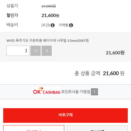
상품가
24,000
원
21,600
할인가
원
배송비
(조건)
지역별
WYD 묵주기도 카운트용 베이지색 나무알-15mm(300개)
+1
-1
21,600
원
총 상품 금액
21,600
원
포인트사용 가맹점
?
바로구매