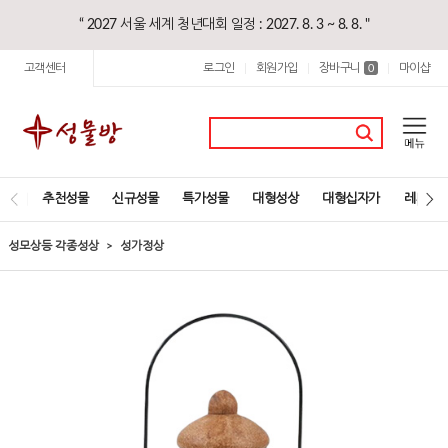
“ 2027 서울 세계 청년대회 일정 : 2027. 8. 3 ~ 8. 8. "
고객센터
로그인
회원가입
장바구니
마이샵
|
|
0
|
추천성물
신규성물
특가성물
대형성상
대형십자가
레지오
성모상등 각종성상
성가정상