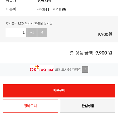
9,900
상품가
원
배송비
(조건)
지역별
♡가톨릭 LED 도자기 호롱불 성가정
+1
-1
9,900
원
총 상품 금액
9,900
원
포인트사용 가맹점
?
바로구매
장바구니
관심상품