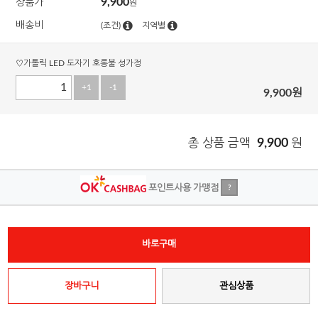
9,900
상품가
원
배송비
(조건)
지역별
♡가톨릭 LED 도자기 호롱불 성가정
+1
-1
9,900
원
총 상품 금액
9,900
원
포인트사용 가맹점
?
바로구매
장바구니
관심상품