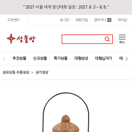
“ 2027 서울 세계 청년대회 일정 : 2027. 8. 3 ~ 8. 8. "
고객센터
로그인
회원가입
장바구니
마이샵
|
|
0
|
추천성물
신규성물
특가성물
대형성상
대형십자가
레지오
성모상등 각종성상
성가정상