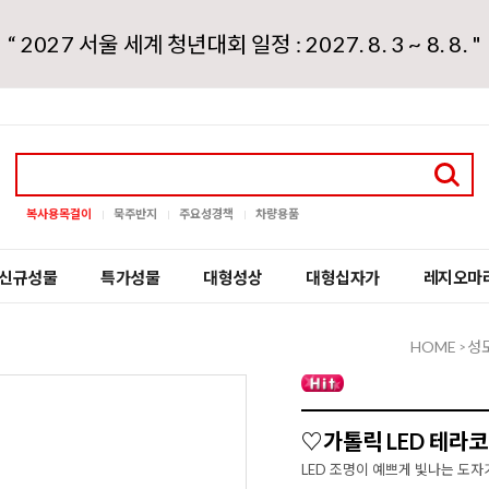
“ 2027 서울 세계 청년대회 일정 : 2027. 8. 3 ~ 8. 8. "
복사용목걸이
묵주반지
주요성경책
차량용품
신규성물
특가성물
대형성상
대형십자가
레지오마
HOME
성
>
♡가톨릭 LED 테라
LED 조명이 예쁘게 빛나는 도자