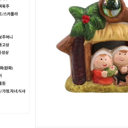
찌묵주
트/스카폴라
보주머니
용고상
종성상
화(원화)
이
품등
/가정,자녀,식사