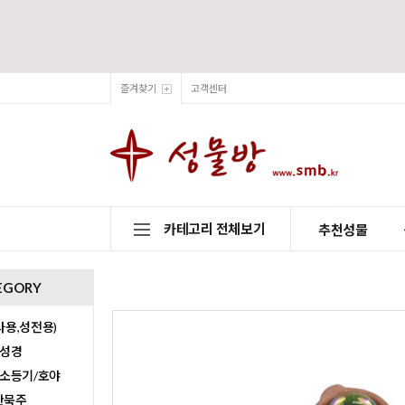
즐겨찾기
고객센터
카테고리 전체보기
추천성물
EGORY
용,성전용)
/성경
/소등기/호야
0단묵주