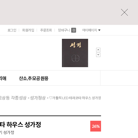
로그인
회원가입
주문조회
장바구니
0
마이페이지
리애
산소,추모공원용
모상등 각종성상
성가정상
>
> ♡가톨릭 LED 테라코타 하우스 성가정
코타 하우스 성가정
26
%
기 성가정