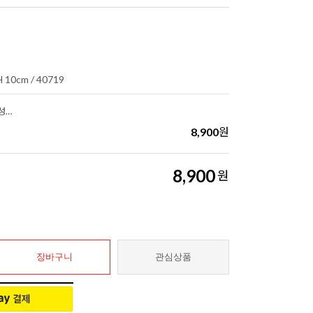
 10cm / 40719
♡가톨릭 LED 테라코타 하우스 성가정
8,900
원
8,900
원
장바구니
관심상품