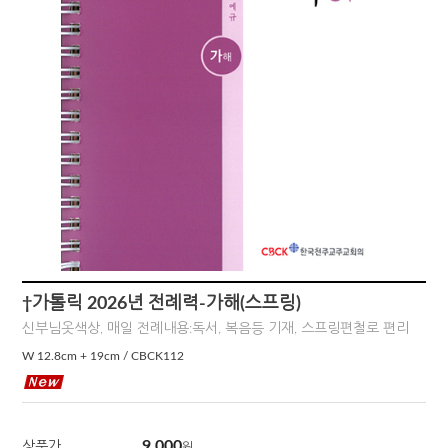
†가톨릭 2026년 전례력-가해(스프링)
신부님옷색상, 매일 전례내용:독서, 복음등 기재, 스프링편철로 편리
W 12.8cm + 19cm / CBCK112
9,000
상품가
원