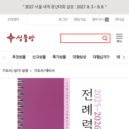
“ 2027 서울 세계 청년대회 일정 : 2027. 8. 3 ~ 8. 8. "
고객센터
로그인
회원가입
장바구니
마이샵
|
|
0
|
추천성물
신규성물
특가성물
대형성상
대형십자가
레지오
기도서/성가/성경
기도서/예식서