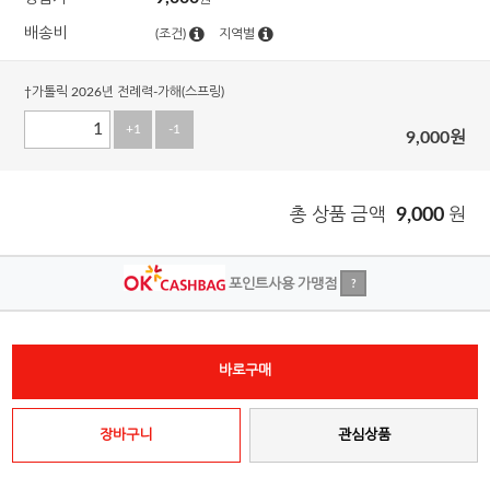
배송비
(조건)
지역별
†가톨릭 2026년 전례력-가해(스프링)
+1
-1
9,000
원
총 상품 금액
9,000
원
포인트사용 가맹점
?
바로구매
장바구니
관심상품