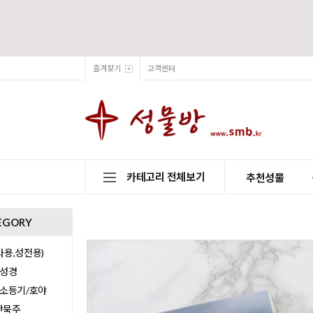
즐겨찾기
고객센터
카테고리 전체보기
추천성물
EGORY
용,성전용)
/성경
/소등기/호야
0단묵주