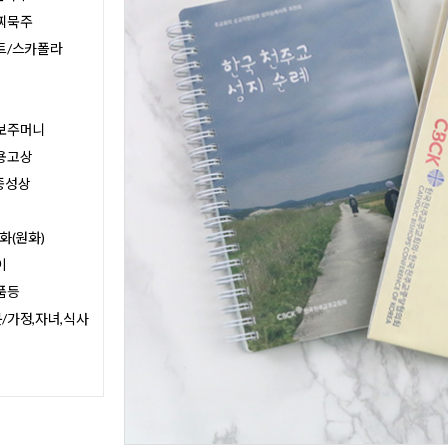
찌묵주
트/스카폴라
보주머니
용고상
종성상
화(원화)
이
품등
/가정,자녀,식사