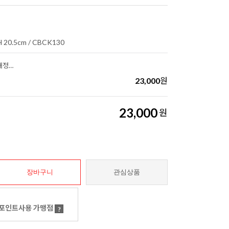
H 20.5cm / CBCK130
†가톨릭 한국 천주교 성지순례(개정중보판)
23,000
원
23,000
원
장바구니
관심상품
포인트사용 가맹점
?