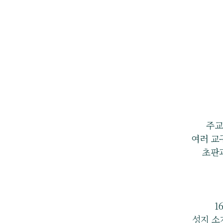
주교
여러 교
초판과
1
성지 소