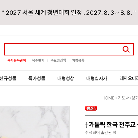
“ 2027 서울 세계 청년대회 일정 : 2027. 8. 3 ~ 8. 8. "
복사용목걸이
묵주반지
주요성경책
차량용품
신규성물
특가성물
대형성상
대형십자가
레지오마
HOME
기도서/성
>
†가톨릭 한국 천주교
수정되어 출간된 책