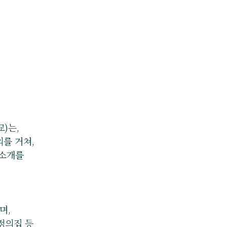
)는,
의를 거쳐,
 소개를
며,
정의집 등