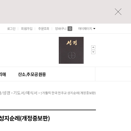
로그인
회원가입
주문조회
장바구니
0
마이페이지
리애
산소,추모공원용
가/성경
기도서/예식서
>
> †가톨릭 한국 천주교 성지순례(개정중보판)
 성지순례(개정중보판)