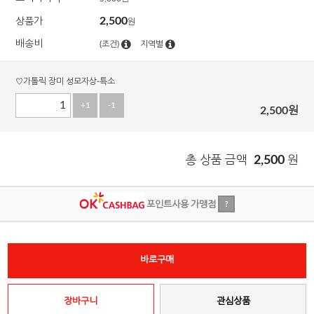
2,500
상품가
원
배송비
(조건)
지역별
♡가톨릭 장미 성모자상-특소
+1
-1
2,500
원
총 상품 금액
2,500
원
포인트사용 가맹점
?
바로구매
장바구니
관심상품