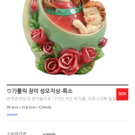
♡가톨릭 장미 성모자상-특소
50
%
연푸른색상과 장미꽃으로 디자인,작은 탁자용/코로나극복 응원할인
W 6cm + H 8.5cm / CDi420
소비자가격
5,000원