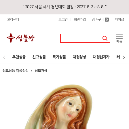
“ 2027 서울 세계 청년대회 일정 : 2027. 8. 3 ~ 8. 8. "
고객센터
로그인
회원가입
장바구니
마이샵
|
|
0
|
추천성물
신규성물
특가성물
대형성상
대형십자가
레지오
성모상등 각종성상
성모자상