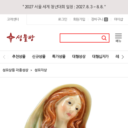
“ 2027 서울 세계 청년대회 일정 : 2027. 8. 3 ~ 8. 8. "
고객센터
로그인
회원가입
장바구니
마이샵
|
|
0
|
추천성물
신규성물
특가성물
대형성상
대형십자가
레지오
성모상등 각종성상
성모자상