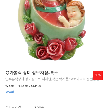
♡가톨릭 장미 성모자상-특소
50
%
연푸른색상과 장미꽃으로 디자인,작은 탁자용/코로나극복 응원할인
W 6cm + H 8.5cm / CDi420
소비자가격
5,000원