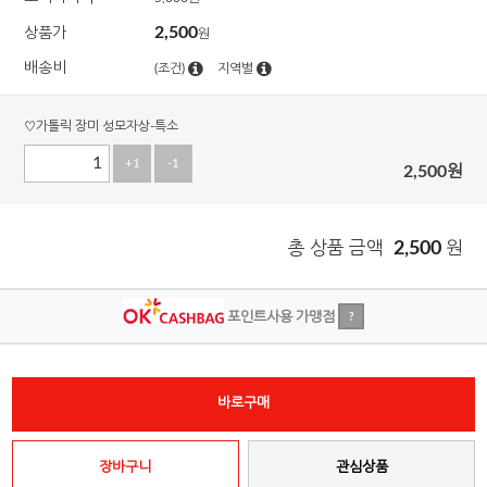
2,500
상품가
원
배송비
(조건)
지역별
♡가톨릭 장미 성모자상-특소
+1
-1
2,500
원
총 상품 금액
2,500
원
포인트사용 가맹점
?
바로구매
장바구니
관심상품