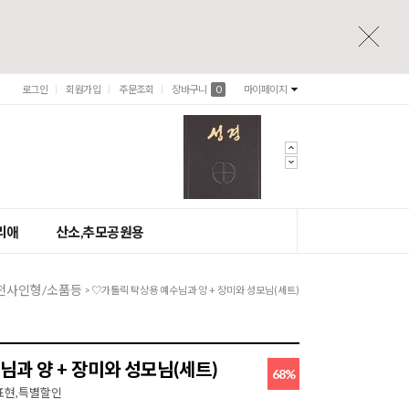
로그인
회원가입
주문조회
장바구니
0
마이페이지
리애
산소,추모공원용
천사인형/소품등
> ♡가톨릭 탁상용 예수님과 양 + 장미와 성모님(세트)
과 양 + 장미와 성모님(세트)
68
%
표현,특별할인