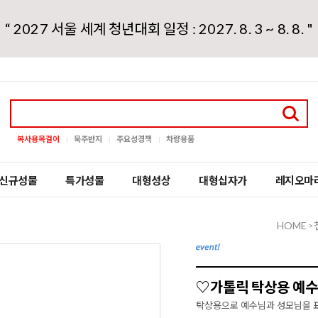
“ 2027 서울 세계 청년대회 일정 : 2027. 8. 3 ~ 8. 8. "
복사용목걸이
묵주반지
주요성경책
차량용품
신규성물
특가성물
대형성상
대형십자가
레지오마
HOME
>
♡가톨릭 탁상용 예수님
탁상용으로 예수님과 성모님을 