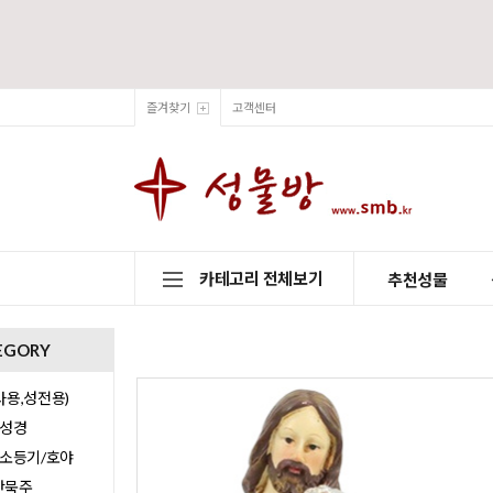
즐겨찾기
고객센터
카테고리 전체보기
추천성물
EGORY
용,성전용)
/성경
/소등기/호야
0단묵주