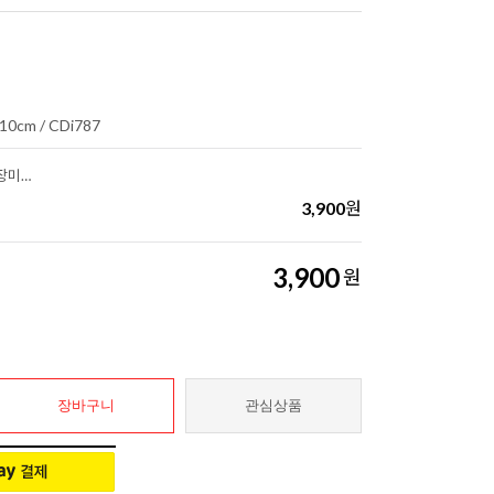
10cm / CDi787
♡가톨릭 탁상용 예수님과 양 + 장미와 성모님(세트)
3,900
원
3,900
원
장바구니
관심상품