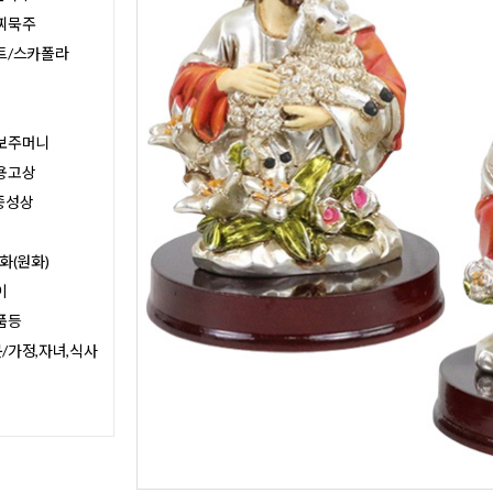
찌묵주
트/스카폴라
보주머니
용고상
종성상
화(원화)
이
품등
/가정,자녀,식사