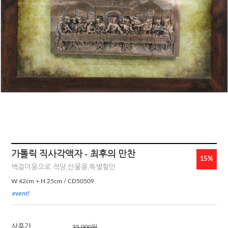
가톨릭 직사각액자 - 최후의 만찬
15%
벽걸이용으로 적당,선물용,특별할인
W 42cm + H 25cm / CD50509
상품가
35,000
원