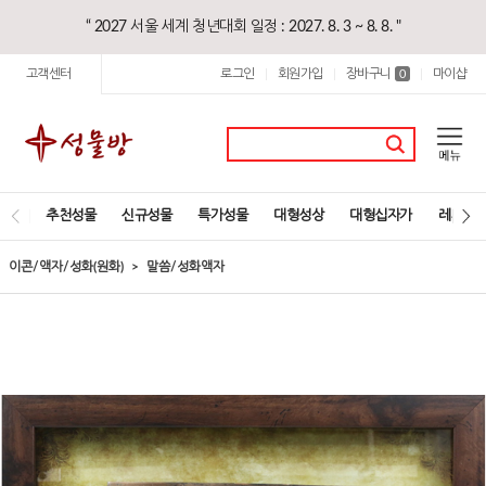
“ 2027 서울 세계 청년대회 일정 : 2027. 8. 3 ~ 8. 8. "
고객센터
로그인
회원가입
장바구니
마이샵
|
|
0
|
추천성물
신규성물
특가성물
대형성상
대형십자가
레지오
이콘/액자/성화(원화)
말씀/성화액자