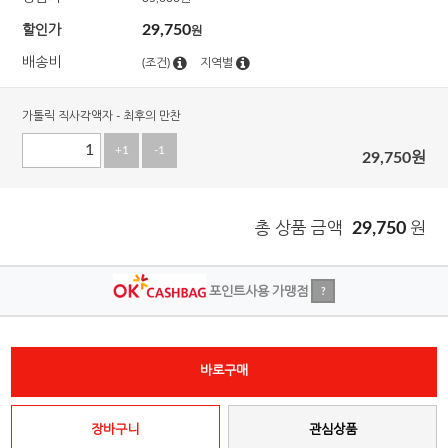
29,750
할인가
원
배송비
(조건)
지역별
가톨릭 직사각액자 - 최후의 만찬
+1
-1
29,750
원
총 상품 금액
29,750
원
포인트사용 가맹점
?
바로구매
장바구니
관심상품