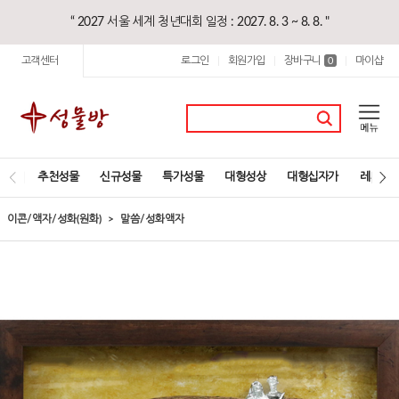
“ 2027 서울 세계 청년대회 일정 : 2027. 8. 3 ~ 8. 8. "
고객센터
로그인
회원가입
장바구니
마이샵
|
|
0
|
추천성물
신규성물
특가성물
대형성상
대형십자가
레지오
이콘/액자/성화(원화)
말씀/성화액자