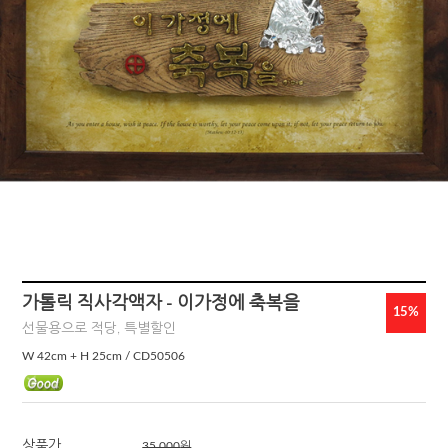
가톨릭 직사각액자 - 이가정에 축복을
15%
선물용으로 적당, 특별할인
W 42cm + H 25cm / CD50506
상품가
35,000
원