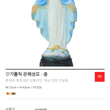
♡가톨릭 은혜성모 - 중
5%
흰색과 푸른색의 전통적인 색상/안방,거실용
W 12cm + H 43cm / VT226
상품가
44,000
원