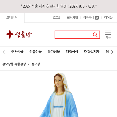
“ 2027 서울 세계 청년대회 일정 : 2027. 8. 3 ~ 8. 8. "
고객센터
로그인
회원가입
장바구니
마이샵
|
|
0
|
추천성물
신규성물
특가성물
대형성상
대형십자가
레지오
성모상등 각종성상
성모상