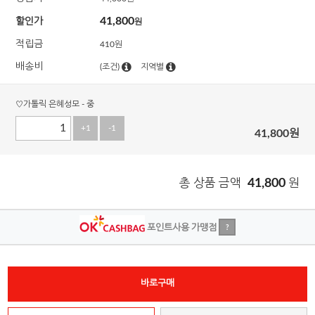
41,800
할인가
원
적립금
410원
배송비
(조건)
지역별
♡가톨릭 은혜성모 - 중
+1
-1
41,800
원
총 상품 금액
41,800
원
포인트사용 가맹점
?
바로구매