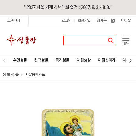
“ 2027 서울 세계 청년대회 일정 : 2027. 8. 3 ~ 8. 8. "
고객센터
로그인
회원가입
장바구니
마이샵
|
|
0
|
추천성물
신규성물
특가성물
대형성상
대형십자가
레지오
생 활 성 물
지갑용패카드