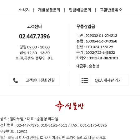
소식지
|
개별상품문의
|
입금배송문의
|
교환반품취소
고객센터
무통장입금
국민 : 929002-01-254213
02.447.7396
농협 : 100064-56-040368
신한 : 110-024-155129
평일 09:00 - 18:00
우리 : 1002-755-648852
점심 12:30 - 13:30
카카오 : 3333-01-8878101
토,일,공휴일 휴무입니다.
예금주 : 송철영
상호 : 임마누엘 / 대표 : 송철영 라파엘
전화번호 : 02-447-7396, 010-3161-4511 / FAX : 031-5175-0396
우편번호 : 12902
경기 하남시 미사강변한강로 135 미사강변 스카이폴리스 나동 415호