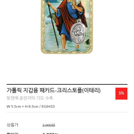
가톨릭 지갑용 패카드-크리스토폴(이태리)
5%
뒷면에 운전자의 기도 수록
W 5.5cm + H 8.5cm / EGiM10
상품가
2,000
원