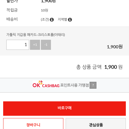
1,900
할인가
원
적립금
10원
배송비
(조건)
지역별
가톨릭 지갑용 패카드-크리스토폴(이태리)
+1
-1
1,900
원
총 상품 금액
1,900
원
포인트사용 가맹점
?
바로구매
장바구니
관심상품