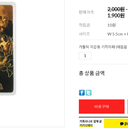
2,000
원
-
판매가격
1,900원
적립금
10원
사이즈
W 5.5cm + 
총 상품 금액
바로구매