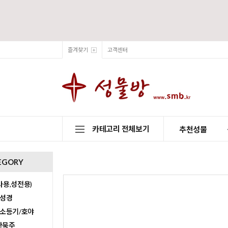
즐겨찾기
고객센터
카테고리 전체보기
추천성물
EGORY
용,성전용)
/성경
/소등기/호야
0단묵주