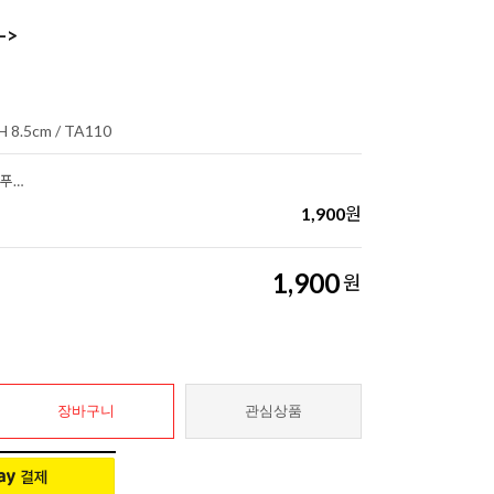
->
H 8.5cm / TA110
가톨릭 지갑용 기적의패 (매듭을 푸시는 성모님)2
1,900
원
1,900
원
장바구니
관심상품