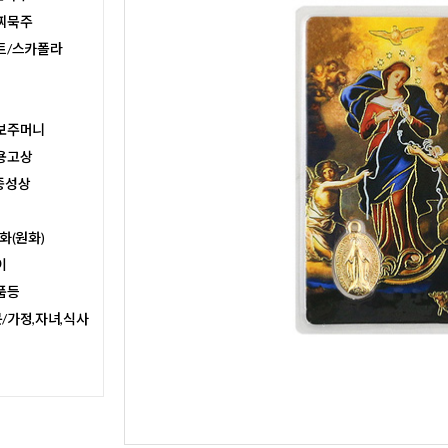
찌묵주
트/스카폴라
보주머니
용고상
종성상
화(원화)
이
품등
/가정,자녀,식사