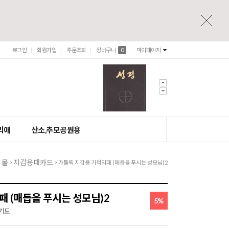
로그인
회원가입
주문조회
장바구니
0
마이페이지
리애
산소,추모공원용
 물
지갑용패카드
>
> 가톨릭 지갑용 기적의패 (매듭을 푸시는 성모님)2
 (매듭을 푸시는 성모님)2
5%
기도