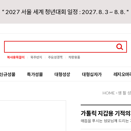
“ 2027 서울 세계 청년대회 일정 : 2027. 8. 3 ~ 8. 8. "
복사용목걸이
묵주반지
주요성경책
차량용품
신규성물
특가성물
대형성상
대형십자가
레지오마
HOME
생 활 성
>
가톨릭 지갑용 기적의패
매듭을 푸시는 성모님께 드리는 