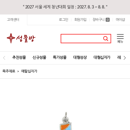
“ 2027 서울 세계 청년대회 일정 : 2027. 8. 3 ~ 8. 8. "
고객센터
로그인
회원가입
장바구니
마이샵
|
|
0
|
추천성물
신규성물
특가성물
대형성상
대형십자가
레지오
묵주재료
메탈십자가