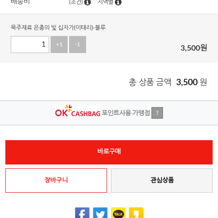
배송비
(조건)
지역별
묵주재료 은총의 빛 십자가(이태리)-블루
+1
-1
3,500
원
총 상품 금액
3,500
원
포인트사용 가맹점
?
바로구매
장바구니
관심상품