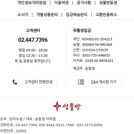
개인정보처리방침
|
이용약관
|
공지사항
|
성물방동정
소식지
|
개별상품문의
|
입금배송문의
|
교환반품취소
고객센터
무통장입금
국민 : 929002-01-254213
02.447.7396
농협 : 100064-56-040368
신한 : 110-024-155129
평일 09:00 - 18:00
우리 : 1002-755-648852
점심 12:30 - 13:30
카카오 : 3333-01-8878101
토,일,공휴일 휴무입니다.
예금주 : 송철영
상호 : 임마누엘 / 대표 : 송철영 라파엘
전화번호 : 02-447-7396, 010-3161-4511 / FAX : 031-5175-0396
우편번호 : 12902