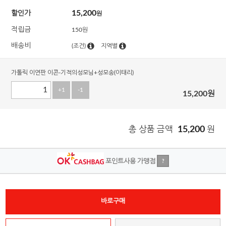
15,200
할인가
원
적립금
150원
배송비
(조건)
지역별
가톨릭 이연판 이콘-기적의성모님+성모송(이태리)
+1
-1
15,200
원
총 상품 금액
15,200
원
포인트사용 가맹점
?
바로구매