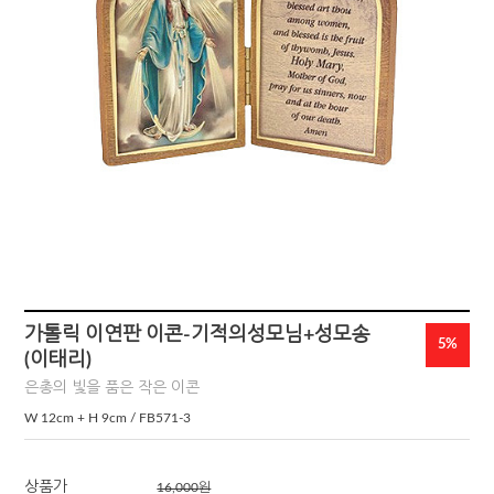
가톨릭 이연판 이콘-기적의성모님+성모송
5%
(이태리)
은총의 빛을 품은 작은 이콘
W 12cm + H 9cm / FB571-3
상품가
16,000
원