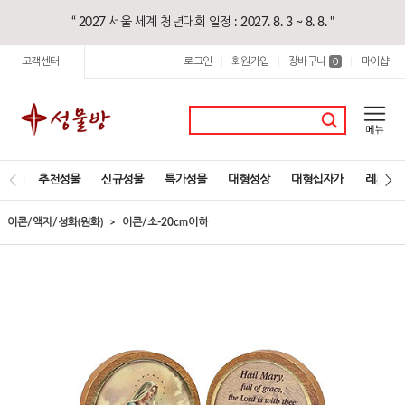
“ 2027 서울 세계 청년대회 일정 : 2027. 8. 3 ~ 8. 8. "
고객센터
로그인
회원가입
장바구니
마이샵
|
|
0
|
추천성물
신규성물
특가성물
대형성상
대형십자가
레지오
이콘/액자/성화(원화)
이콘/소-20cm이하